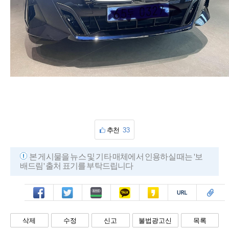
추천
33
본 게시물을 뉴스 및 기타 매체에서 인용하실 때는 '보
배드림' 출처 표기를 부탁드립니다
페북
트윗
밴드
카톡
카스
복사
스크랩
삭제
수정
신고
불법광고신
목록