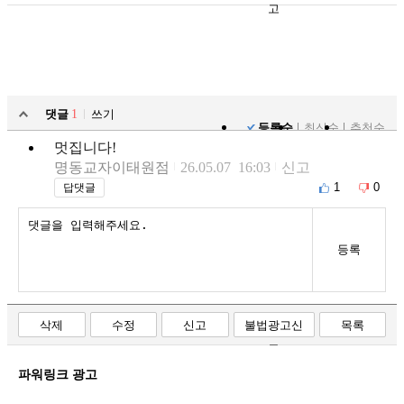
고
댓글
1
쓰기
등록순
최신순
추천순
멋집니다!
명동교자이태원점
26.05.07 16:03
신고
1
0
답댓글
등록
삭제
수정
신고
불법광고신
목록
고
파워링크 광고