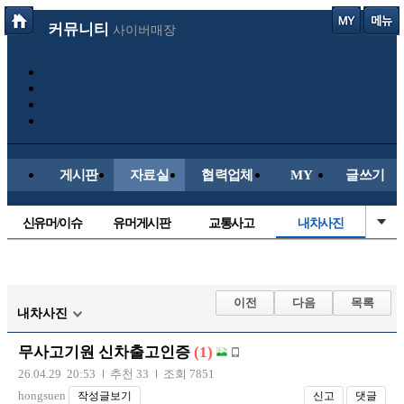
커뮤니티
사이버매장
게시판
자료실
협력업체
MY
글쓰기
신유머/이슈
유머게시판
교통사고
내차사진
국산차
수입차
직찍/특종
자동차사진
후방주의방
레이싱모델
자유사진
군사/무기
이전
다음
목록
내차사진
트럭/버스
항공/해운/철도
올드카/추억
오토바이
무사고기원 신차출고인증
(1)
장착시공사진
26.04.29 20:53
추천 33
조회 7851
hongsuen
작성글보기
신고
댓글