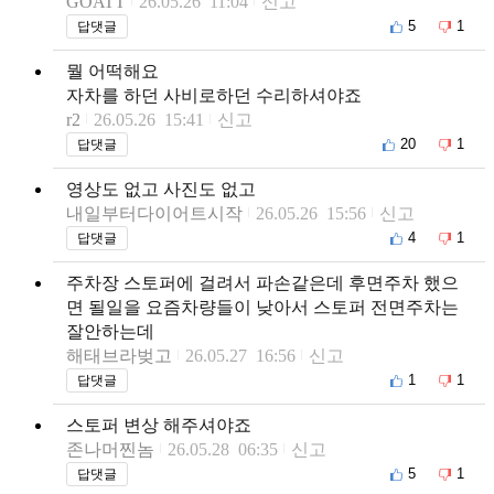
GOATT
26.05.26 11:04
신고
5
1
답댓글
뭘 어떡해요
자차를 하던 사비로하던 수리하셔야죠
r2
26.05.26 15:41
신고
20
1
답댓글
영상도 없고 사진도 없고
내일부터다이어트시작
26.05.26 15:56
신고
4
1
답댓글
주차장 스토퍼에 걸려서 파손같은데 후면주차 했으
면 될일을 요즘차량들이 낮아서 스토퍼 전면주차는
잘안하는데
해태브라벚고
26.05.27 16:56
신고
1
1
답댓글
스토퍼 변상 해주셔야죠
존나머찐놈
26.05.28 06:35
신고
5
1
답댓글