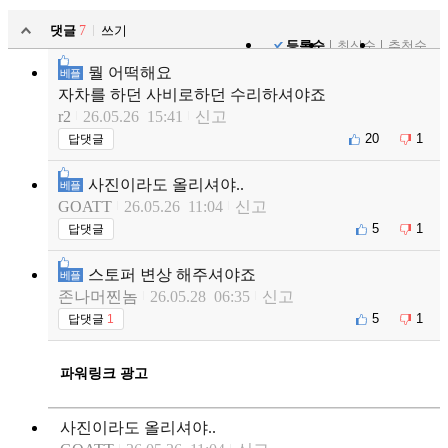
댓글
7
쓰기
등록순
최신순
추천순
뭘 어떡해요
베플
자차를 하던 사비로하던 수리하셔야죠
r2
26.05.26 15:41
신고
20
1
답댓글
사진이라도 올리셔야..
베플
GOATT
26.05.26 11:04
신고
5
1
답댓글
스토퍼 변상 해주셔야죠
베플
존나머찐놈
26.05.28 06:35
신고
5
1
답댓글
1
파워링크 광고
사진이라도 올리셔야..