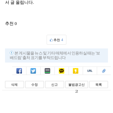
서 글 올립니다.
추천 0
추천
4
본 게시물을 뉴스 및 기타 매체에서 인용하실 때는 '보
배드림' 출처 표기를 부탁드립니다
페북
트윗
밴드
카톡
카스
복사
스크랩
삭제
수정
신고
불법광고신
목록
고