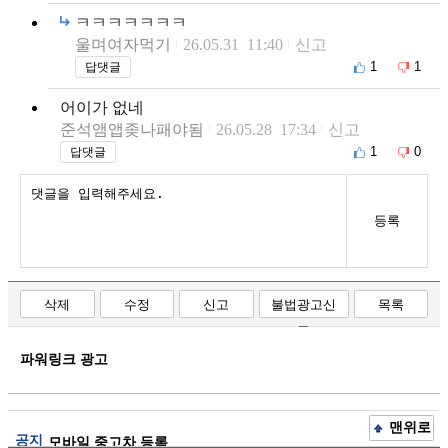
ㅋㅋㅋㅋㅋㅋㅋ
울며여자먹기
26.05.31 11:40
신고
1
1
답댓글
어이가 없네
준석앰앱좆나패야됨
26.05.28 17:34
신고
1
0
답댓글
등록
삭제
수정
신고
불법광고신
목록
고
파워링크 광고
맨위로
공지
모바일 중고차 등록