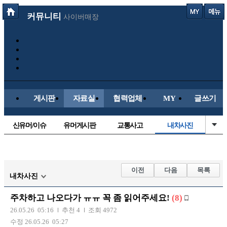
커뮤니티
사이버매장
게시판
자료실
협력업체
MY
글쓰기
신유머/이슈
유머게시판
교통사고
내차사진
국산차
수입차
직찍/특종
자동차사진
후방주의방
레이싱모델
자유사진
군사/무기
이전
다음
목록
내차사진
트럭/버스
항공/해운/철도
올드카/추억
오토바이
주차하고 나오다가 ㅠㅠ 꼭 좀 읽어주세요!
(8)
장착시공사진
26.05.26 05:16
추천 4
조회 4972
수정 26.05.26 05:27