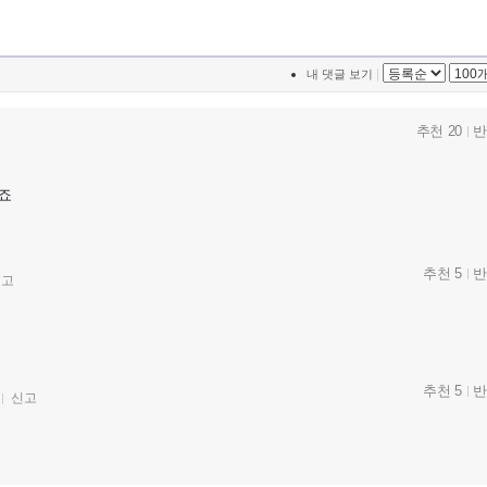
|
내 댓글 보기
추천 20
반
죠
추천 5
반
신고
추천 5
반
신고