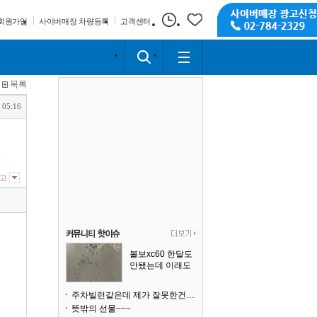
회원가입
사이버매장 차량등록
고객센터
목록
 05:16
고
볼보xc60 한달도
안됐는데 이래도
되나요?
주차빌런같은데 제가 잘못한건가요
뜻밖의 선물~~~