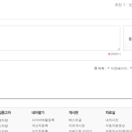
추천 1
반
0
/
2000
자
목록
이전페이지
사이버매물등록
베스트글
내차사진
체차량
국산차등록
자유게시판
자동차동영상
기차량
수입차등록
보배드림 이야기
자동차사진/동영
인차량