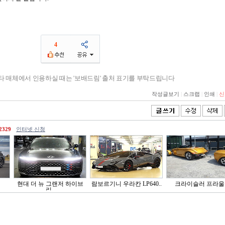
4
기타 매체에서 인용하실 때는 '보배드림' 출처 표기를 부탁드립니다
작성글보기
|
스크랩
|
인쇄
|
신
2329
인터넷 신청
현대 더 뉴 그랜저 하이브
람보르기니 우라칸 LP640..
크라이슬러 프라울
리..