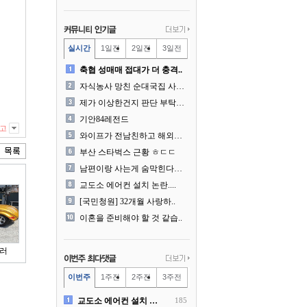
실시간
1일전
2일전
3일전
축협 성매매 접대가 더 충격..
자식농사 망친 순대국집 사장..
제가 이상한건지 판단 부탁드..
기안84레전드
고
와이프가 전남친하고 해외여행..
부산 스타벅스 근황 ㅎㄷㄷ
남편이랑 사는게 숨막힌다는 ..
교도소 에어컨 설치 논란....
[국민청원] 32개월 사랑하..
이혼을 준비해야 할 것 같습..
러
이번주
1주전
2주전
3주전
교도소 에어컨 설치 논란....
185