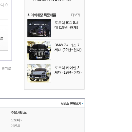
대 0
포르쉐 911 8세
대 (19년~현재)
2026년식
BMW 7시리즈 7
세대 (22년~현재)
2025년식
포르쉐 카이엔 3
맨위로
세대 (19년~현재)
2024년식
오토바이
이벤트
상