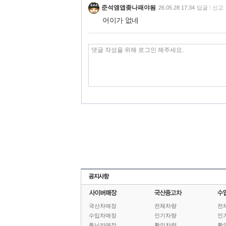
준석앰앱좆나패야됨
26.05.28 17:34
답글
신고
어이가 없네
국산차매장
전체차량
전
수입차매장
인기차량
인
튜닝카매장
확인차량
확