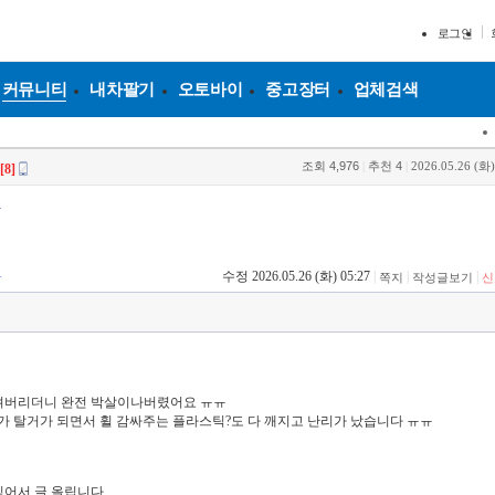
로그인
커뮤니티
내차팔기
오토바이
중고장터
업체검색
조회
4,976
|
추천
4
|
2026.05.26 (화)
[8]
짱
1
수정 2026.05.26 (화) 05:27
|
|
|
쪽지
작성글보기
신
들려버리더니 완전 박살이나버렸어요 ㅠㅠ
가 탈거가 되면서 휠 감싸주는 플라스틱?도 다 깨지고 난리가 났습니다 ㅠㅠ
싶어서 글 올립니다.