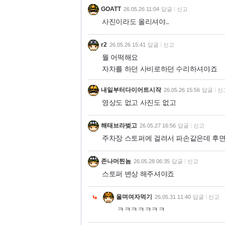
GOATT
26.05.26 11:04
답글
신고
사진이라도 올리셔야..
r2
26.05.26 15:41
답글
신고
뭘 어떡해요
자차를 하던 사비로하던 수리하셔야죠
내일부터다이어트시작
26.05.26 15:56
답글
신
영상도 없고 사진도 없고
해태브라벚고
26.05.27 16:56
답글
신고
주차장 스토퍼에 걸려서 파손같은데 후
존나머찐놈
26.05.28 06:35
답글
신고
스토퍼 변상 해주셔야죠
울며여자먹기
26.05.31 11:40
답글
신고
ㅋㅋㅋㅋㅋㅋㅋ