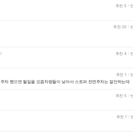
추천 5
반
추천 20
반
추천 4
반
고
추천 1
반
면주차 했으면 될일을 요즘차량들이 낮아서 스토퍼 전면주차는 잘안하는데
추천 5
반
추천 1