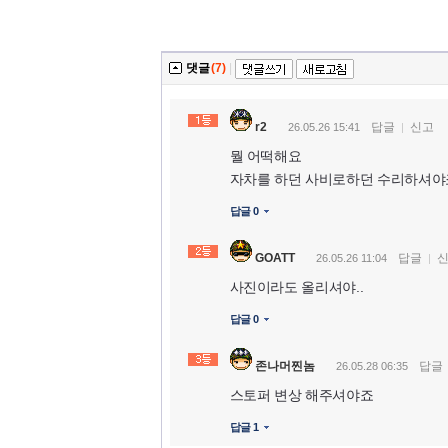
댓글
(7)
|
r2
답글
신고
26.05.26 15:41
뭘 어떡해요
자차를 하던 사비로하던 수리하셔야
답글 0
GOATT
답글
26.05.26 11:04
사진이라도 올리셔야..
답글 0
존나머찐놈
답글
26.05.28 06:35
스토퍼 변상 해주셔야죠
답글 1