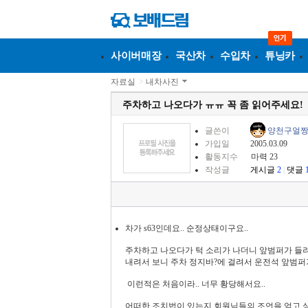
사이버매장
국산차
수입차
튜닝카
자료실
>
내차사진
주차하고 나오다가 ㅠㅠ 꼭 좀 읽어주세요!
글쓴이
양천구얼
가입일
2005.03.09
활동지수
마력 23
작성글
게시글
2
|
댓글
차가 s63인데요.. 순정상태이구요..
주차하고 나오다가 턱 소리가 나더니 앞범퍼가 
내려서 보니 주차 정지바?에 걸려서 운전석 앞범퍼
이런적은 처음이라.. 너무 황당해서요..
어떠한 조치법이 있는지 회원님들의 조언을 얻고 