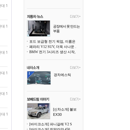
대 1
대 1
공장에서 못 만드는
부품
3D 프린팅으로 찍
어낸다
포드 보급형 전기 픽업, 이름은 `패덤`
페라리 V12 SUV, 더욱 사나운 얼굴로 돌아온다
대 1
BMW 전기 3시리즈 생산 시작, 뮌헨 공장은 전기차 전용으로 전환
대 1
경차에스틱
대 1
[신차소개] 볼보
반대 1
EX30
[바이크소개] 파니갈레 V2 S
[바이크소개] 히말라얀 450