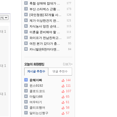
축협 성매매 접대가 더 충격..
177
부산 스타벅스 근황 ㅎㄷㄷ
173
[국민청원] 32개월 사랑하..
126
제가 이상한건지 판단 부탁드..
121
자식농사 망친 순대국집 사장..
115
대 1
이혼을 준비해야 할 것 같습..
111
와이프가 전남친하고 해외여행..
107
여친 본가 갔다가 충격 먹은..
95
카니발은6천마다엔진점검을해야..
84
대 1
게시글 추천수
댓글 추천수
윤혜아빠
144
윈스9192
111
클로드코드
107
대 1
마틸다88
65
여우타기
61
클리프행어
58
달리는신짱구
57