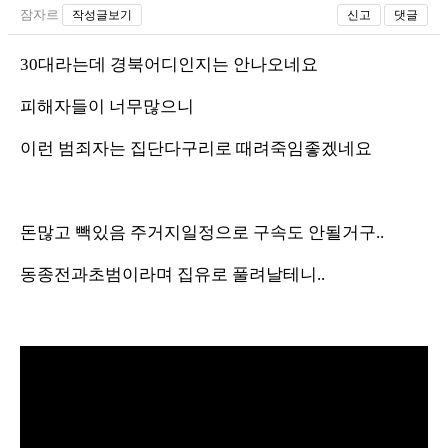
잠자르
작성글보기
신고
댓글
30대라는데 경북어디인지는 안나오네요
피해자들이 너무많으니
이런 범죄자는 집단다구리로 때려죽임좋겠네요
돈많고 빽있음 주거지일정으로 구속도 안될거구..
동종전과초범이라며 집유로 풀려날테니..