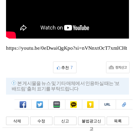
https://youtu.be/0eDwaiQgKpo?si=nVNnxtOcT7xmlCHt
추천
7
본 게시물을 뉴스 및 기타 매체에서 인용하실 때는 '보
배드림' 출처 표기를 부탁드립니다
페북
트윗
밴드
카톡
카스
복사
스크랩
삭제
수정
신고
불법광고신
목록
고