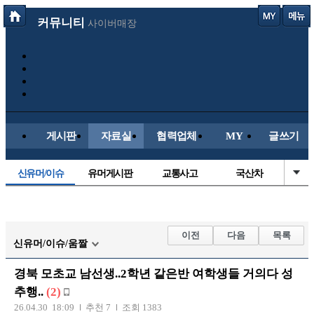
커뮤니티
사이버매장
게시판
자료실
협력업체
MY
글쓰기
신유머/이슈
유머게시판
교통사고
국산차
수입차
내차사진
직찍/특종
자동차사진
후방주의방
레이싱모델
자유사진
군사/무기
이전
다음
목록
신유머/이슈/움짤
트럭/버스
항공/해운/철도
올드카/추억
오토바이
경북 모초교 남선생..2학년 같은반 여학생들 거의다 성
장착시공사진
추행..
(2)
26.04.30 18:09
추천 7
조회 1383