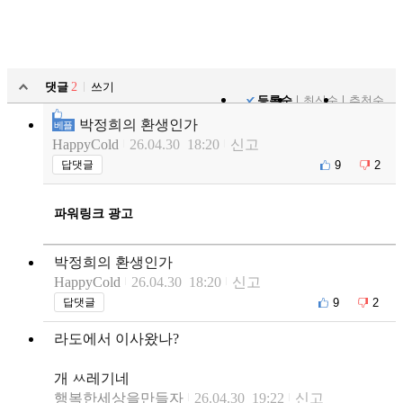
댓글
2
쓰기
등록순
최신순
추천순
박정희의 환생인가
베플
HappyCold
26.04.30 18:20
신고
9
2
답댓글
파워링크 광고
박정희의 환생인가
HappyCold
26.04.30 18:20
신고
9
2
답댓글
라도에서 이사왔나?
개 ㅆ레기네
행복한세상을만들자
26.04.30 19:22
신고