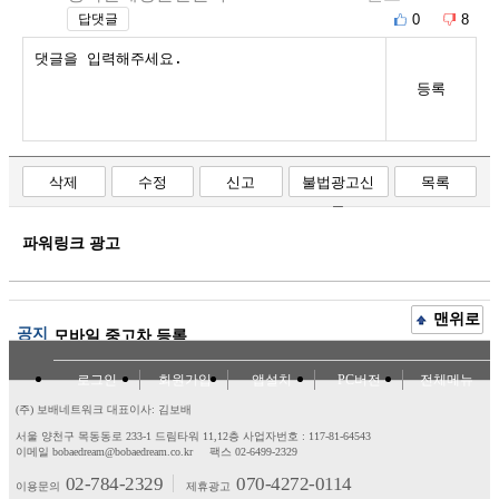
0
8
답댓글
등록
삭제
수정
신고
불법광고신
목록
고
파워링크 광고
맨위로
공지
모바일 중고차 등록
로그인
회원가입
앱설치
PC버전
전체메뉴
(주) 보배네트워크 대표이사: 김보배
서울 양천구 목동동로 233-1 드림타워 11,12층
사업자번호 : 117-81-64543
이메일 bobaedream@bobaedream.co.kr
팩스 02-6499-2329
02-784-2329
070-4272-0114
이용문의
제휴광고