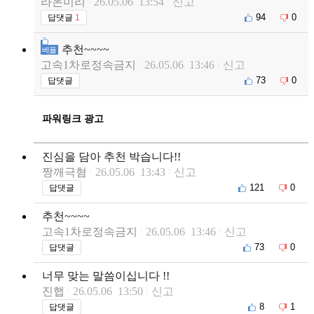
라온미리
26.05.06 13:54
신고
94
0
답댓글
1
추천~~~~
베플
고속1차로정속금지
26.05.06 13:46
신고
73
0
답댓글
파워링크 광고
진심을 담아 추천 박습니다!!
짱깨극혐
26.05.06 13:43
신고
121
0
답댓글
추천~~~~
고속1차로정속금지
26.05.06 13:46
신고
73
0
답댓글
너무 맞는 말씀이십니다 !!
진햅
26.05.06 13:50
신고
8
1
답댓글