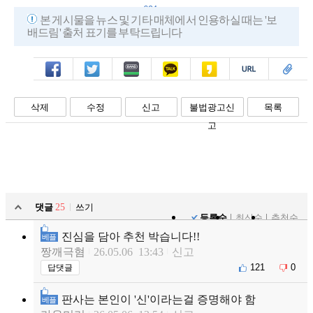
694
본 게시물을 뉴스 및 기타 매체에서 인용하실 때는 '보
배드림' 출처 표기를 부탁드립니다
페북
트윗
밴드
카톡
카스
복사
스크랩
삭제
수정
신고
불법광고신
목록
고
댓글
25
쓰기
등록순
최신순
추천순
진심을 담아 추천 박습니다!!
베플
짱깨극혐
26.05.06 13:43
신고
121
0
답댓글
판사는 본인이 '신'이라는걸 증명해야 함
베플