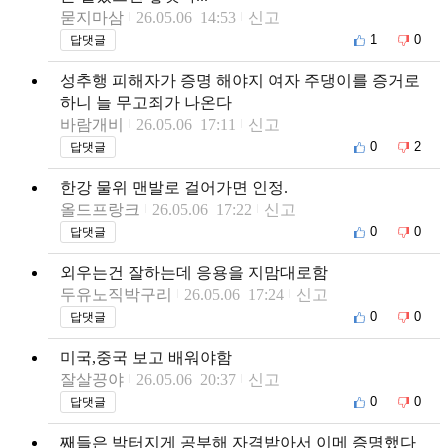
묻지마삼
26.05.06 14:53
신고
1
0
답댓글
성추행 피해자가 증명 해야지 여자 주댕이를 증거로
하니 늘 무고죄가 나온다
바람개비
26.05.06 17:11
신고
0
2
답댓글
한강 물위 맨발로 걸어가면 인정.
올드프랑크
26.05.06 17:22
신고
0
0
답댓글
외우는건 잘하는데 응용을 지맘대로함
두유노직박구리
26.05.06 17:24
신고
0
0
답댓글
미국,중국 보고 배워야함
잘살끙야
26.05.06 20:37
신고
0
0
답댓글
째들은 박터지게 공부해 자격받아서 이메 증명했다