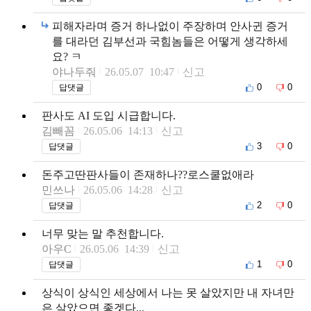
피해자라며 증거 하나없이 주장하며 안사귄 증거
를 대라던 김부선과 국힘놈들은 어떻게 생각하세
요? ㅋ
야나두줘
26.05.07 10:47
신고
0
0
답댓글
판사도 AI 도입 시급합니다.
김빼꼼
26.05.06 14:13
신고
3
0
답댓글
돈주고딴판사들이 존재하나??로스쿨없애라
민쓰나
26.05.06 14:28
신고
2
0
답댓글
너무 맞는 말 추천합니다.
아우C
26.05.06 14:39
신고
1
0
답댓글
상식이 상식인 세상에서 나는 못 살았지만 내 자녀만
은 살았으면 좋겟다...