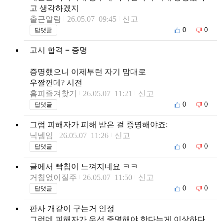
고 생각하겠지
출근알람
26.05.07 09:45
신고
0
0
답댓글
고시 합격 = 증명
증명했으니 이제부턴 자기 맘대로
우짤껀데? 시전
홈피즐겨찾기
26.05.07 11:21
신고
0
0
답댓글
그럼 피해자가 피해 받은 걸 증명해야죠;
닉넴임
26.05.07 11:26
신고
0
0
답댓글
글에서 빡침이 느껴지네요 ㅋㅋ
거침없이질주
26.05.07 11:50
신고
0
0
답댓글
판사 개같이 구는거 인정
그런데 피해자가 우선 증명해야 한다는게 이상하다