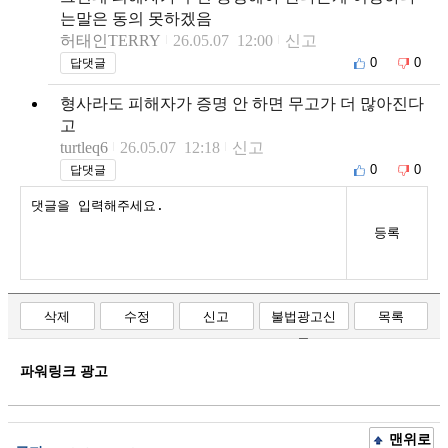
는말은 동의 못하겠음
허태인TERRY
26.05.07 12:00
신고
0
0
답댓글
형사라도 피해자가 증명 안 하면 무고가 더 많아진다
고
turtleq6
26.05.07 12:18
신고
0
0
답댓글
등록
삭제
수정
신고
불법광고신
목록
고
파워링크 광고
맨위로