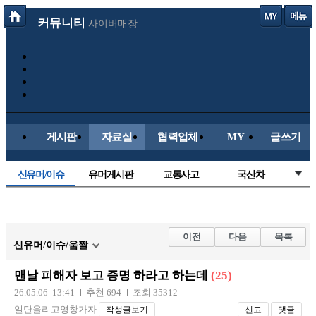
커뮤니티
사이버매장
게시판
자료실
협력업체
MY
글쓰기
신유머/이슈
유머게시판
교통사고
국산차
수입차
내차사진
직찍/특종
자동차사진
후방주의방
레이싱모델
자유사진
군사/무기
이전
다음
목록
신유머/이슈/움짤
트럭/버스
항공/해운/철도
올드카/추억
오토바이
맨날 피해자 보고 증명 하라고 하는데
(25)
장착시공사진
26.05.06 13:41
추천 694
조회 35312
일단올리고영창가자
작성글보기
신고
댓글