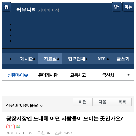
커뮤니티
사이버매장
게시판
자료실
협력업체
MY
글쓰기
신유머/이슈
유머게시판
교통사고
국산차
수입차
내차사진
직찍/특종
자동차사진
후방주의방
레이싱모델
자유사진
군사/무기
이전
다음
목록
신유머/이슈/움짤
트럭/버스
항공/해운/철도
올드카/추억
오토바이
광장시장엔 도대체 어떤 사람들이 모이는 곳인가요?
장착시공사진
(11)
26.05.07 13:35
추천 36
조회 4952