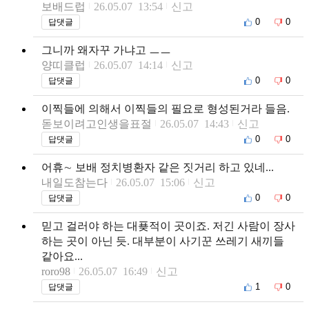
보배드럽
26.05.07 13:54
신고
0
0
답댓글
그니까 왜자꾸 가냐고 ㅡㅡ
양띠클럽
26.05.07 14:14
신고
0
0
답댓글
이찍들에 의해서 이찍들의 필요로 형성된거라 들음.
돋보이려고인생을표절
26.05.07 14:43
신고
0
0
답댓글
어휴∼ 보배 정치병환자 같은 짓거리 하고 있네...
내일도참는다
26.05.07 15:06
신고
0
0
답댓글
믿고 걸러야 하는 대푲적이 곳이죠. 저긴 사람이 장사
하는 곳이 아닌 듯. 대부분이 사기꾼 쓰레기 새끼들
같아요...
roro98
26.05.07 16:49
신고
1
0
답댓글