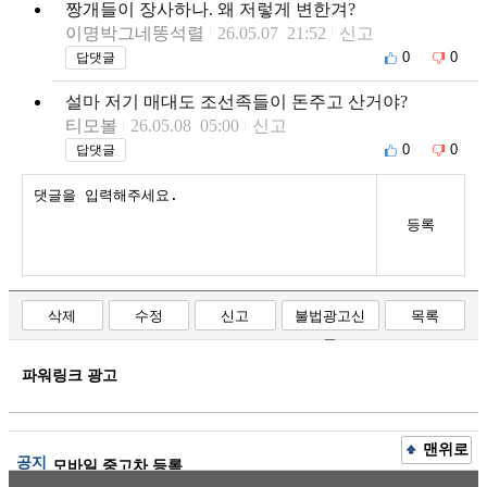
짱개들이 장사하나. 왜 저렇게 변한겨?
이명박그네똥석렬
26.05.07 21:52
신고
0
0
답댓글
설마 저기 매대도 조선족들이 돈주고 산거야?
티모볼
26.05.08 05:00
신고
0
0
답댓글
등록
삭제
수정
신고
불법광고신
목록
고
파워링크 광고
맨위로
공지
모바일 중고차 등록