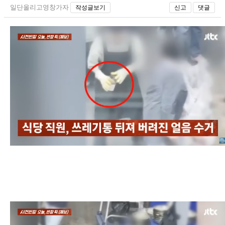
일단올리고영창가자
작성글보기
신고
댓글