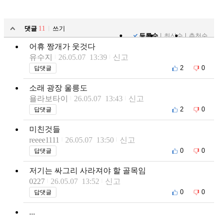
댓글
11
쓰기
등록순
최신순
추천순
어휴 짱개가 웃것다
유수지
26.05.07 13:39
신고
2
0
답댓글
소래 광장 울릉도
욜라보타이
26.05.07 13:43
신고
2
0
답댓글
미친것들
reeee1111
26.05.07 13:50
신고
0
0
답댓글
저기는 싸그리 사라져야 할 골목임
0227
26.05.07 13:52
신고
0
0
답댓글
...