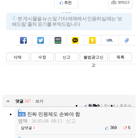
추천
1,213
본 게시물을 뉴스 및 기타 매체에서 인용하실 때는 '보
배드림' 출처 표기를 부탁드립니다
페북
트윗
밴드
카톡
카스
복사
스크랩
삭제
수정
신고
불법광고신
목록
고
댓글
167
쓰기
등록순
최신순
추천순
진짜 민원제도 손봐야 함
베플
엠텍
26.05.08 08:15
신고
369
5
답댓글
3