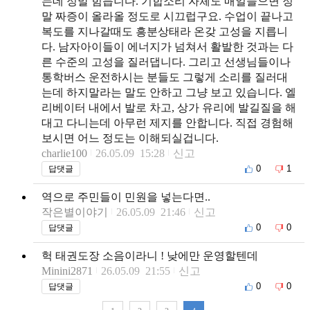
는데 정말 힘듭니다. 기합소리 자체도 매일들으면 정
말 짜증이 올라올 정도로 시끄럽구요. 수업이 끝나고
복도를 지나갈때도 흥분상태라 온갖 고성을 지릅니
다. 남자아이들이 에너지가 넘쳐서 활발한 것과는 다
른 수준의 고성을 질러댑니다. 그리고 선생님들이나
통학버스 운전하시는 분들도 그렇게 소리를 질러대
는데 하지말라는 말도 안하고 그냥 보고 있습니다. 엘
리베이터 내에서 발로 차고, 상가 유리에 발길질을 해
대고 다니는데 아무런 제지를 안합니다. 직접 경험해
보시면 어느 정도는 이해되실겁니다.
charlie100
26.05.09 15:28
신고
0
1
답댓글
역으로 주민들이 민원을 넣는다면..
작은별이야기
26.05.09 21:46
신고
0
0
답댓글
헉 태권도장 소음이라니 ! 낮에만 운영할텐데
Minini2871
26.05.09 21:55
신고
0
0
답댓글