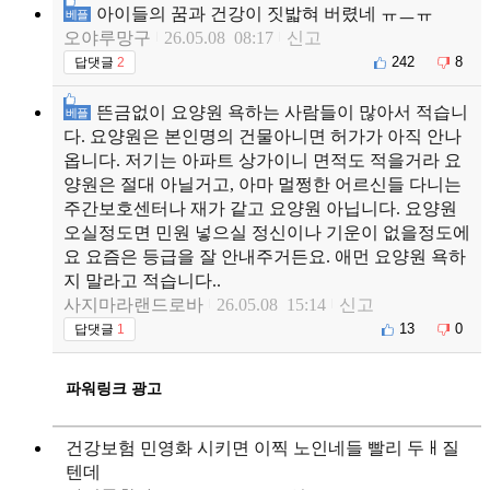
아이들의 꿈과 건강이 짓밟혀 버렸네 ㅠㅡㅠ
베플
오야루망구
26.05.08 08:17
신고
242
8
답댓글
2
뜬금없이 요양원 욕하는 사람들이 많아서 적습니
베플
다. 요양원은 본인명의 건물아니면 허가가 아직 안나
옵니다. 저기는 아파트 상가이니 면적도 적을거라 요
양원은 절대 아닐거고, 아마 멀쩡한 어르신들 다니는
주간보호센터나 재가 같고 요양원 아닙니다. 요양원
오실정도면 민원 넣으실 정신이나 기운이 없을정도에
요 요즘은 등급을 잘 안내주거든요. 애먼 요양원 욕하
지 말라고 적습니다..
사지마라랜드로바
26.05.08 15:14
신고
13
0
답댓글
1
파워링크 광고
건강보험 민영화 시키면 이찍 노인네들 빨리 두ㅐ질
텐데