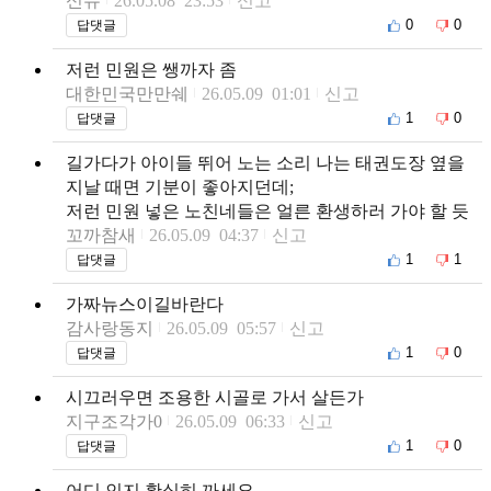
신슈
26.05.08 23:53
신고
0
0
답댓글
저런 민원은 쌩까자 좀
대한민국만만쉐
26.05.09 01:01
신고
1
0
답댓글
길가다가 아이들 뛰어 노는 소리 나는 태권도장 옆을
지날 때면 기분이 좋아지던데;
저런 민원 넣은 노친네들은 얼른 환생하러 가야 할 듯
꼬까참새
26.05.09 04:37
신고
1
1
답댓글
가짜뉴스이길바란다
감사랑동지
26.05.09 05:57
신고
1
0
답댓글
시끄러우면 조용한 시골로 가서 살든가
지구조각가0
26.05.09 06:33
신고
1
0
답댓글
어디 인지 확실히 까세요