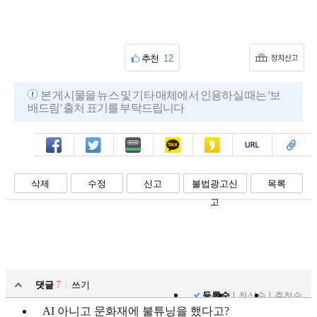
추천
12
본 게시물을 뉴스 및 기타 매체에서 인용하실 때는 '보
배드림' 출처 표기를 부탁드립니다
페북
트윗
밴드
카톡
카스
복사
스크랩
삭제
수정
신고
불법광고신
목록
고
댓글
7
쓰기
등록순
최신순
추천순
AI 아니고 문화재에 불튜닝을 했다고?