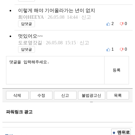
이렇게 해야 기어올라가는 년이 없지
희야HEEYA
26.05.08 14:44
신고
2
0
답댓글
멋있어오~~
도로옆갓길
26.05.08 15:15
신고
1
0
답댓글
등록
삭제
수정
신고
불법광고신
목록
고
파워링크 광고
맨위로