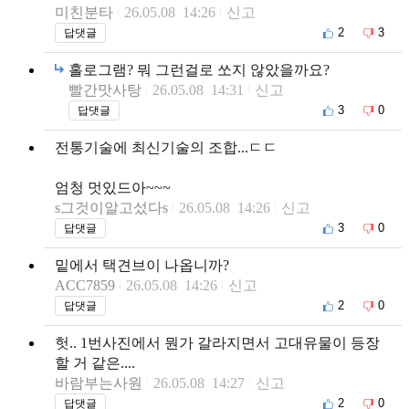
미친분타
26.05.08 14:26
신고
2
3
답댓글
홀로그램? 뭐 그런걸로 쏘지 않았을까요?
빨간맛사탕
26.05.08 14:31
신고
3
0
답댓글
전통기술에 최신기술의 조합...ㄷㄷ
엄청 멋있드아~~~
s그것이알고섰다s
26.05.08 14:26
신고
3
0
답댓글
밑에서 택견브이 나옵니까?
ACC7859
26.05.08 14:26
신고
2
0
답댓글
헛.. 1번사진에서 뭔가 갈라지면서 고대유물이 등장
할 거 같은....
바람부는사원
26.05.08 14:27
신고
2
0
답댓글