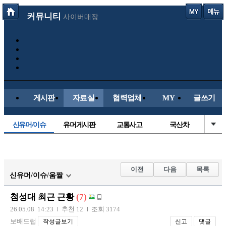
커뮤니티
사이버매장
게시판
자료실
협력업체
MY
글쓰기
신유머/이슈
유머게시판
교통사고
국산차
수입차
내차사진
직찍/특종
자동차사진
후방주의방
레이싱모델
자유사진
군사/무기
이전
다음
목록
신유머/이슈/움짤
트럭/버스
항공/해운/철도
올드카/추억
오토바이
첨성대 최근 근황
(7)
장착시공사진
26.05.08 14:23
추천 12
조회 3174
보배드럽
작성글보기
신고
댓글