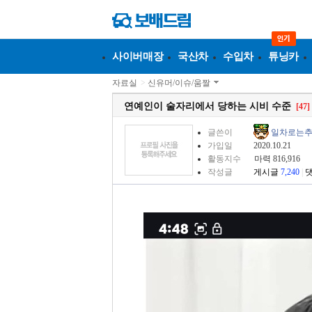
사이버매장
국산차
수입차
튜닝카
자료실
>
신유머/이슈/움짤
연예인이 술자리에서 당하는 시비 수준
[47]
글쓴이
일차로는
가입일
2020.10.21
활동지수
마력 816,916
작성글
게시글
7,240
|