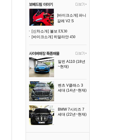
[바이크소개] 파니
갈레 V2 S
[신차소개] 볼보 EX30
[바이크소개] 히말라얀 450
알핀 A110 (18년
~현재)
2021년식
벤츠 V클래스 3
세대 (14년~현재)
2023년식
BMW 7시리즈 7
세대 (22년~현재)
2025년식