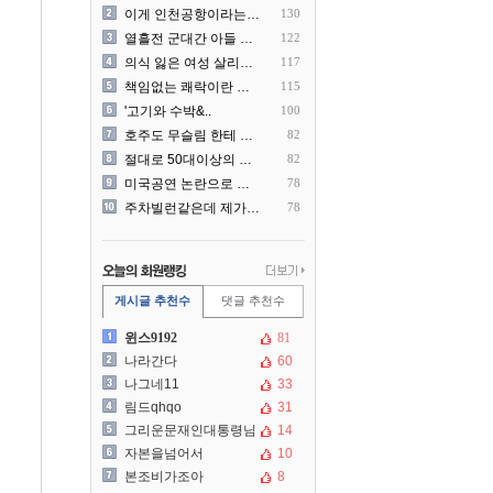
이게 인천공항이라는게 믿겨지..
130
열흘전 군대간 아들 소포(가..
122
의식 잃은 여성 살리려다 성..
117
책임없는 쾌락이란 말에 빡친..
115
'고기와 수박&..
100
호주도 무슬림 한테 점령 당..
82
절대로 50대이상의 딜러를 ..
82
미국공연 논란으로 지금 다시..
78
주차빌런같은데 제가 잘못한건..
78
게시글 추천수
댓글 추천수
윈스9192
81
나라간다
60
나그네11
33
림드qhqo
31
그리운문재인대통령님
14
자본을넘어서
10
본조비가조아
8