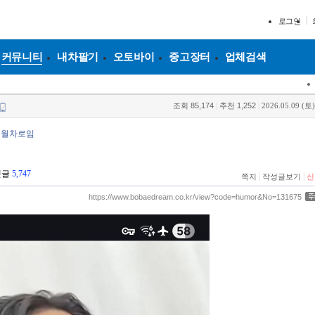
로그인
커뮤니티
내차팔기
오토바이
중고장터
업체검색
조회
85,174
|
추천
1,252
|
2026.05.09 (토)
추월차로임
댓글
5,747
|
|
쪽지
작성글보기
신
https://www.bobaedream.co.kr/view?code=humor&No=131675