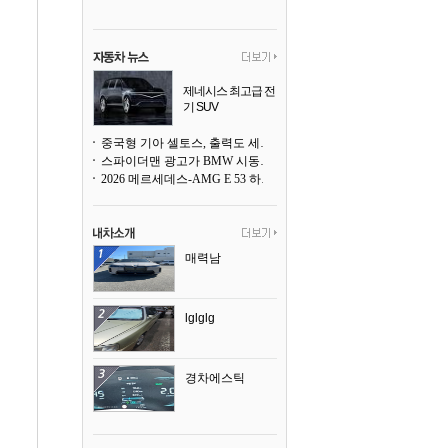
제네시스 최고급 전
기 SUV
곧 베일을 벗는다
중국형 기아 셀토스, 출력도 세지고 27인치 초대형 디스플레이까지
스파이더맨 광고가 BMW 시동화면을 점령하다, 오너들은 불만
2026 메르세데스-AMG E 53 하이브리드 왜건 시승기
매력남
lglglg
경차에스틱