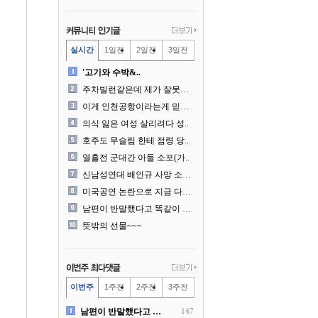
실시간
1일전
2일전
3일전
'고기와 수박&..
주차빌런같은데 제가 잘못한건..
이게 인천공항이라는게 믿겨지..
의식 잃은 여성 살리려다 성..
호주도 무슬림 한테 점령 당..
열흘전 군대간 아들 소포(가..
신남성연대 배인규 사망 소식..
미국공연 논란으로 지금 다시..
남편이 반말했다고 똑같이 반..
뜻밖의 선물~~~
이번주
1주전
2주전
3주전
남편이 반말했다고 똑같이 반..
147