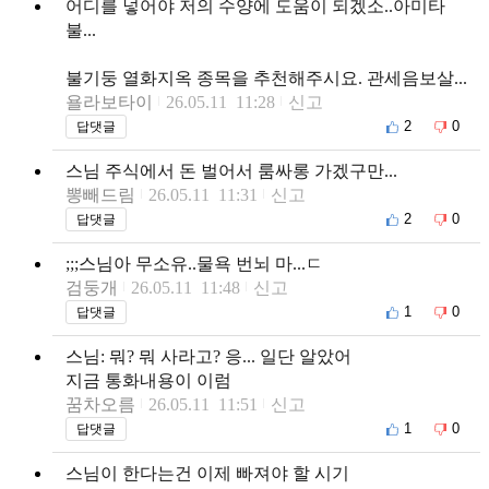
어디를 넣어야 저의 수양에 도움이 되겠소..아미타
불...
불기둥 열화지옥 종목을 추천해주시요. 관세음보살...
욜라보타이
26.05.11 11:28
신고
2
0
답댓글
스님 주식에서 돈 벌어서 룸싸롱 가겠구만...
뽕빼드림
26.05.11 11:31
신고
2
0
답댓글
;;;스님아 무소유..물욕 번뇌 마...ㄷ
검둥개
26.05.11 11:48
신고
1
0
답댓글
스님: 뭐? 뭐 사라고? 응... 일단 알았어
지금 통화내용이 이럼
꿈차오름
26.05.11 11:51
신고
1
0
답댓글
스님이 한다는건 이제 빠져야 할 시기