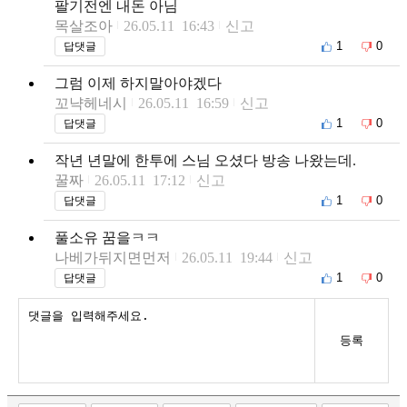
팔기전엔 내돈 아님
목살조아
26.05.11 16:43
신고
1
0
답댓글
그럼 이제 하지말아야겠다
꼬냑헤네시
26.05.11 16:59
신고
1
0
답댓글
작년 년말에 한투에 스님 오셨다 방송 나왔는데.
꿀짜
26.05.11 17:12
신고
1
0
답댓글
풀소유 꿈을ㅋㅋ
나베가뒤지면먼저
26.05.11 19:44
신고
1
0
답댓글
등록