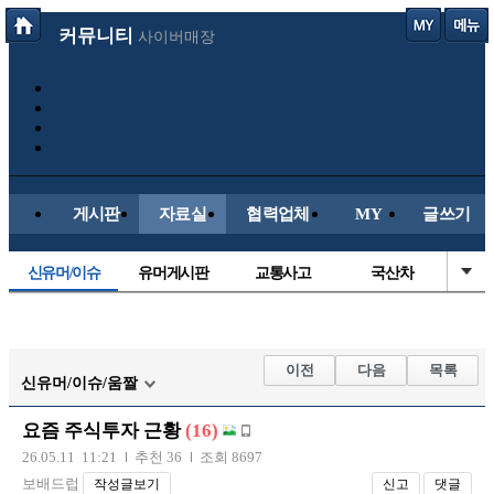
커뮤니티
사이버매장
게시판
자료실
협력업체
MY
글쓰기
신유머/이슈
유머게시판
교통사고
국산차
수입차
내차사진
직찍/특종
자동차사진
후방주의방
레이싱모델
자유사진
군사/무기
이전
다음
목록
신유머/이슈/움짤
트럭/버스
항공/해운/철도
올드카/추억
오토바이
요즘 주식투자 근황
(16)
장착시공사진
26.05.11 11:21
추천 36
조회 8697
보배드럽
작성글보기
신고
댓글