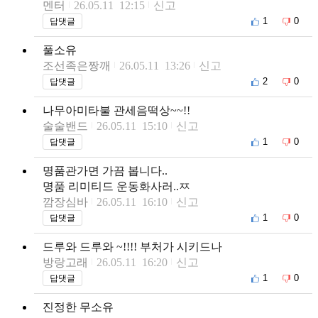
멘터
26.05.11 12:15
신고
1
0
답댓글
풀소유
조선족은짱깨
26.05.11 13:26
신고
2
0
답댓글
나무아미타불 관세음떡상~~!!
술술밴드
26.05.11 15:10
신고
1
0
답댓글
명품관가면 가끔 봅니다..
명품 리미티드 운동화사러..ㅉ
깜장심바
26.05.11 16:10
신고
1
0
답댓글
드루와 드루와 ~!!!! 부처가 시키드나
방랑고래
26.05.11 16:20
신고
1
0
답댓글
진정한 무소유