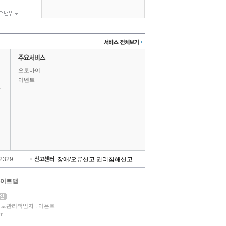
오토바이
이벤트
상
-2329
장애/오류신고
권리침해신고
이트맵
보관리책임자 : 이은호
r