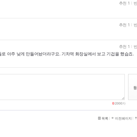
추천 1
반
추천 1
반
추천 1
반
돌로 아주 낮게 만들어놨더라구요. 기차역 화장실에서 보고 기겁을 했습죠.
0
/
2000
자
목록
이전페이지