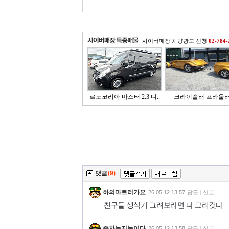
사이버매장 차량광고 신청
02-784-
르노코리아 마스터 2.3 디..
크라이슬러 프라울
댓글
(9)
|
하의마트러가요
26.05.12 13:57
답글
신고
친구들 생식기 그려보라면 다 그리것다
주차는지능이다
26.05.12 13:58
답글
신고