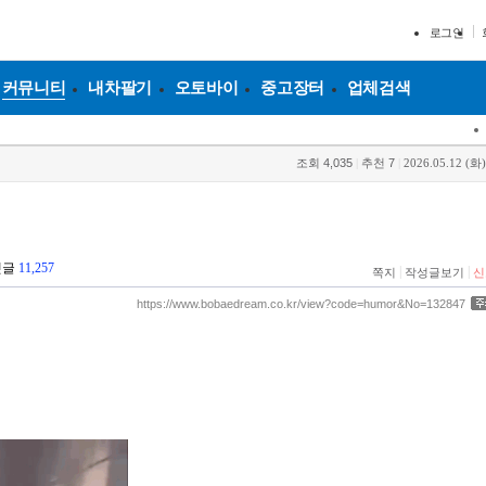
로그인
커뮤니티
내차팔기
오토바이
중고장터
업체검색
조회
4,035
|
추천
7
|
2026.05.12 (화)
댓글
11,257
|
|
쪽지
작성글보기
신
https://www.bobaedream.co.kr/view?code=humor&No=132847