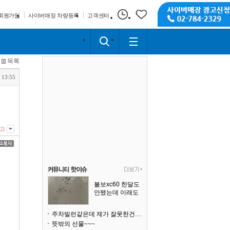
회원가입
사이버매장 차량등록
고객센터
목록
 13:55
고
볼보xc60 한달도
안됐는데 이래도
되나요?
주차빌런같은데 제가 잘못한건가요
뜻밖의 선물~~~