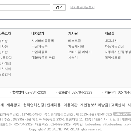
내가쓴글/댓글보기
사이버매물등록
베스트글
내차사진
체차량
국산차등록
자유게시판
자동차동영상
기차량
수입차등록
보배드림 이야기
자동차사진/동영
인차량
매물등록권 구입
시승기
레이싱모델
수/특장차
입차매장
고차시세
종별검색
02-784-2329
02-784-2329
02-784
소개
|
제휴광고
|
협력업체신청
|
인재채용
|
이용약관
|
개인정보처리방침
|
고객센터
|
사
업자등록번호 : 117-81-64543
|
통신판매업신고번호 : 제 2013-서울양천-0465호
크
|
주소 : (07995) 서울 양천구 목동동로 233-1 드림타워 11, 12층
|
대표이사 : 김보배
|
개인정
대표전화 : 02-784-2329
|
대표팩스 : 02-6499-2329
|
이메일 : bobaedream@bobaedream.co.k
Copyright © BOBAENETWORK. All rights reserved.