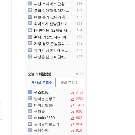
부산 스타벅스 근황 ㅎㄷㄷ
186
축협 성매매 접대가 더 충격..
179
여친 본가 갔다가 충격 먹은..
167
와이프가 전남친하고 해외여행..
164
[국민청원] 32개월 사랑하..
164
40대 가장입니다. 아내가 ..
155
자칭 경주 촌놈들의 국내 여..
141
제가 이상한건지 판단 부탁드..
131
세상은 넓고 미친x도 많네?
127
게시글 추천수
댓글 추천수
윈스9192
3498
달리는신짱구
2208
바이킹발할라
1421
풍라클
936
wonder2569
902
팔딱팔딱불고기
854
윤혜아빠
818