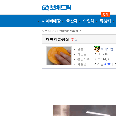
사이버매장
국산차
수입차
튜닝카
자료실
>
신유머/이슈/움짤
대륙의 화장실
[9]
글쓴이
보배드럽
가입일
2011.12.02
활동지수
마력 561,587
작성글
게시글
5,788
|