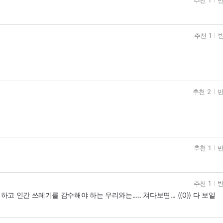
추천 1
반
추천 1
반
추천 2
반
추천 1
반
추천 1
반
인간 쓰레기를 감수해야 하는 우리와는..... 쳐다보면... ((0)) 다 보일