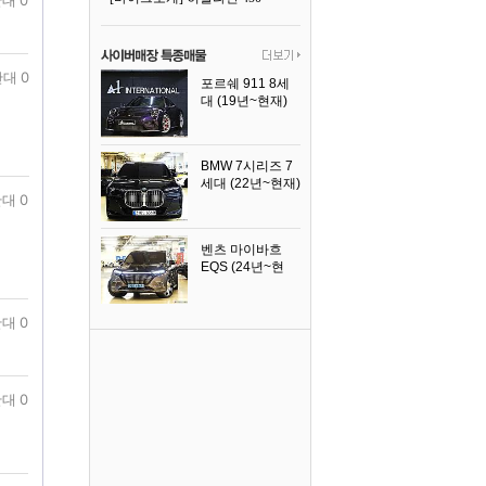
대 0
대 0
포르쉐 911 8세
대 (19년~현재)
2026년식
BMW 7시리즈 7
세대 (22년~현재)
대 0
2025년식
벤츠 마이바흐
EQS (24년~현
재)
2024년식
대 0
대 0