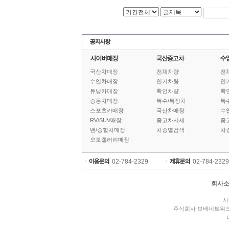
국산차매장
전체차량
전
수입차매장
인기차량
인
튜닝카매장
확인차량
확
승용차매장
특수/특장차
특
스포츠카매장
국산차매장
수
RV/SUV매장
중고차시세
중
밴/승합차매장
차종별검색
차
오토갤러리매장
02-784-2329
02-784-2329
회사
사
주식회사 보배네트워