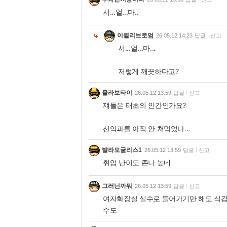
서...얼...마..
이퀼리브로엄
26.05.12 14:23
답글
신고
서...얼...마...
저렇게 깨끗하다고?
욜라보타이
26.05.12 13:59
답글
신고
쟤들은 태초의 인간인가요?
선악과를 아직 안 쳐먹었나...
발라모굴리스1
26.05.12 13:59
답글
신고
취업 난이도 존나 높네
그러닌까뭐
26.05.12 13:59
답글
신고
여자화장실 실수로 들어가기만 해도 식겁하고 
수도