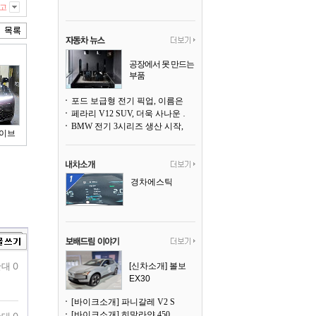
고
공장에서 못 만드는
부품
3D 프린팅으로 찍
어낸다
포드 보급형 전기 픽업, 이름은 `패덤`
페라리 V12 SUV, 더욱 사나운 얼굴로 돌아온다
BMW 전기 3시리즈 생산 시작, 뮌헨 공장은 전기차 전용으로 전환
하이브
경차에스틱
대 0
[신차소개] 볼보
EX30
[바이크소개] 파니갈레 V2 S
[바이크소개] 히말라얀 450