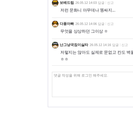
보배드립
26.05.12 14:03
답글
신고
저런 문화니 아무데나 똥싸지...
다퐁아빠
26.05.12 14:06
답글
신고
무엇을 상상하던 그이상 ㅎ
난그냥국짐이싫타
26.05.12 14:16
답글
신고
저렇지는 않아도 실제로 문없고 칸도 벽
ㅎㅎ