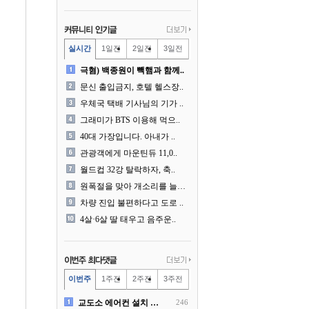
실시간
1일전
2일전
3일전
극혐) 백종원이 빽햄과 함께..
문신 출입금지, 호텔 헬스장..
우체국 택배 기사님의 기가 ..
그래미가 BTS 이용해 먹으..
40대 가장입니다. 아내가 ..
관광객에게 마운틴듀 11,0..
월드컵 32강 탈락하자, 축..
원폭절을 맞아 개소리를 늘어..
차량 진입 불편하다고 도로 ..
4살·6살 딸 태우고 음주운..
이번주
1주전
2주전
3주전
교도소 에어컨 설치 논란....
246