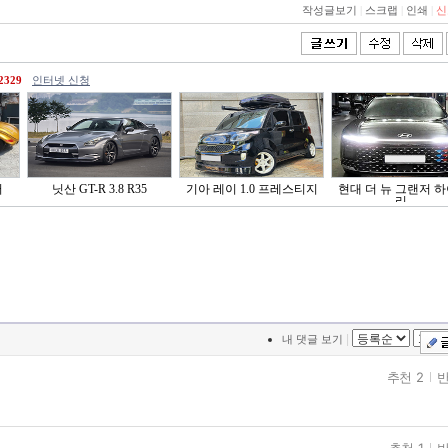
작성글보기
|
스크랩
|
인쇄
|
신
2329
인터넷 신청
러
닛산 GT-R 3.8 R35
기아 레이 1.0 프레스티지
현대 더 뉴 그랜저 
리..
|
내 댓글 보기
추천 2
반