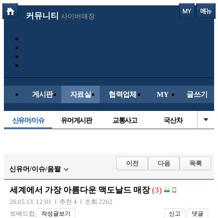
커뮤니티
사이버매장
게시판
자료실
협력업체
MY
글쓰기
신유머/이슈
유머게시판
교통사고
국산차
수입차
내차사진
직찍/특종
자동차사진
후방주의방
레이싱모델
자유사진
군사/무기
이전
다음
목록
신유머/이슈/움짤
트럭/버스
항공/해운/철도
올드카/추억
오토바이
세계에서 가장 아름다운 맥도날드 매장
(3)
장착시공사진
26.05.13 12:01
추천 4
조회 2262
보배드럽
작성글보기
신고
댓글