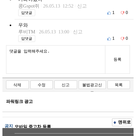
콩Gspot쥐
26.05.13 12:52
신고
1
0
답댓글
우와
루비TM
26.05.13 13:00
신고
1
0
답댓글
등록
삭제
수정
신고
불법광고신
목록
고
파워링크 광고
맨위로
공지
모바일 중고차 등록