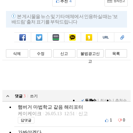
추천
4
본 게시물을 뉴스 및 기타 매체에서 인용하실 때는 '보
배드림' 출처 표기를 부탁드립니다
페북
트윗
밴드
카톡
카스
복사
스크랩
삭제
수정
신고
불법광고신
목록
고
댓글
3
쓰기
등록순
최신순
추천순
햄버거 마법학교 같음 해리포터
케이케이크
26.05.13 12:51
신고
1
0
답댓글
가봐야겠다