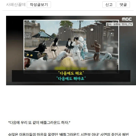
사패산꼴데
작성글보기
신고
댓글