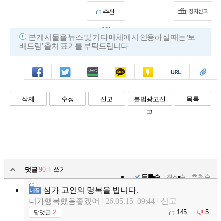
추천
683
본 게시물을 뉴스 및 기타 매체에서 인용하실 때는 '보
배드림' 출처 표기를 부탁드립니다
페북
트윗
밴드
카톡
카스
복사
스크랩
삭제
수정
신고
불법광고신
목록
고
댓글
90
쓰기
등록순
최신순
추천순
삼가 고인의 명복을 빕니다.
베플
니가행복했음좋겠어
26.05.15 09:44
신고
145
5
답댓글
2