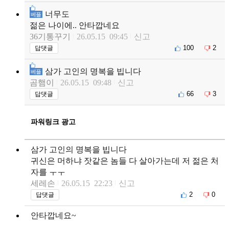
너무도
베플
젊은 나이에.. 안타깝네요
36기통꾸기
26.05.15 09:45
신고
100
2
답댓글
삼가 고인의 명복을 빕니다
베플
곰햄이
26.05.15 09:48
신고
66
3
답댓글
파워링크 광고
삼가 고인의 명복을 빕니다
귀신은 머하냐 잣같은 놈들 다 살아가는데 저 젊은 처
자를 ㅜㅜ
세레손
26.05.15 22:23
신고
2
0
답댓글
안타깝네요~