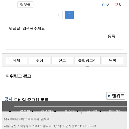
0
0
답댓글
1
2
등록
삭제
수정
신고
불법광고신
목록
고
파워링크 광고
맨위로
공지
모바일 중고차 등록
로그인
회원가입
앱설치
PC버전
전체메뉴
(주) 보배네트워크 대표이사: 김보배
서울 양천구 목동동로 233-1 드림타워 11,12층
사업자번호 : 117-81-64543