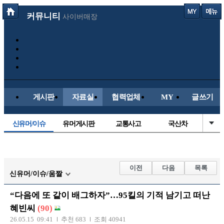
커뮤니티
사이버매장
게시판
자료실
협력업체
MY
글쓰기
신유머/이슈
유머게시판
교통사고
국산차
수입차
내차사진
직찍/특종
자동차사진
후방주의방
레이싱모델
자유사진
군사/무기
이전
다음
목록
신유머/이슈/움짤
트럭/버스
항공/해운/철도
올드카/추억
오토바이
“다음에 또 같이 배그하자”…95킬의 기적 남기고 떠난
장착시공사진
혜빈씨
(90)
26.05.15 09:41
추천 683
조회 40941