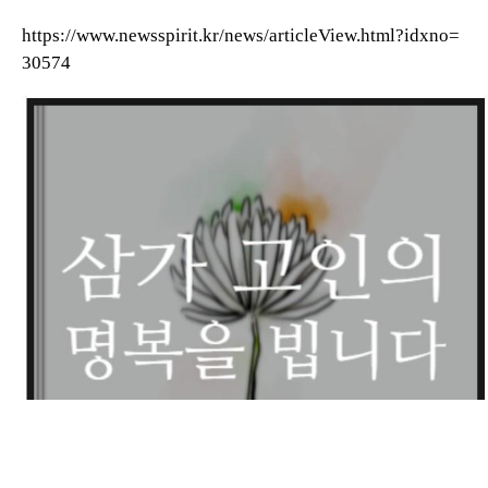
https://www.newsspirit.kr/news/articleView.html?idxno=
30574