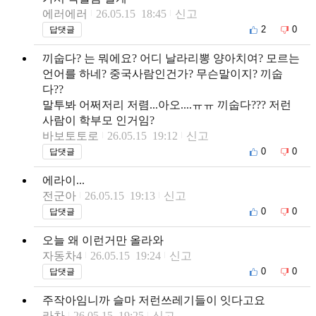
에러에러
26.05.15 18:45
신고
2
0
답댓글
끼숩다? 는 뭐에요? 어디 날라리뽕 양아치여? 모르는
언어를 하네? 중국사람인건가? 무슨말이지? 끼숩
다??
말투봐 어쩌저리 저렴...아오....ㅠㅠ 끼숩다??? 저런
사람이 학부모 인거임?
바보토토로
26.05.15 19:12
신고
0
0
답댓글
에라이...
전군아
26.05.15 19:13
신고
0
0
답댓글
오늘 왜 이런거만 올라와
자동차4
26.05.15 19:24
신고
0
0
답댓글
주작아임니까 슬마 저런쓰레기들이 잇다고요
라차
26.05.15 19:25
신고