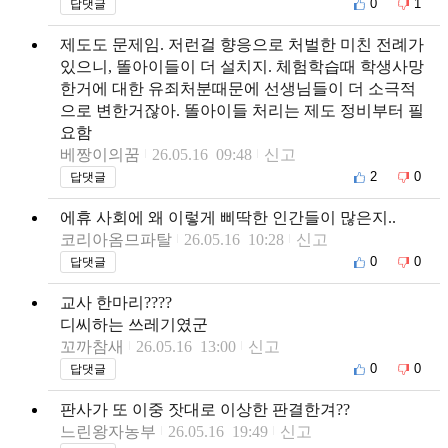
0
1
답댓글
제도도 문제임. 저런걸 향응으로 처벌한 미친 전례가
있으니, 똘아이들이 더 설치지. 체험학습때 학생사망
한거에 대한 유죄처분때문에 선생님들이 더 소극적
으로 변한거잖아. 똘아이들 처리는 제도 정비부터 필
요함
베짱이의꿈
26.05.16 09:48
신고
2
0
답댓글
에휴 사회에 왜 이렇게 삐딱한 인간들이 많은지..
코리아옴므파탈
26.05.16 10:28
신고
0
0
답댓글
교사 한마리????
디씨하는 쓰레기였군
꼬까참새
26.05.16 13:00
신고
0
0
답댓글
판사가 또 이중 잣대로 이상한 판결한겨??
느린왕자농부
26.05.16 19:49
신고