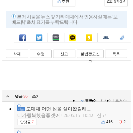
추천
1,352
본 게시물을 뉴스 및 기타 매체에서 인용하실 때는 '보
배드림' 출처 표기를 부탁드립니다
페북
트윗
밴드
카톡
카스
복사
스크랩
삭제
수정
신고
불법광고신
목록
고
댓글
96
쓰기
등록순
최신순
추천순
도대체 어떤 삶을 살아왔길래.....
베플
니가행복했음좋겠어
26.05.15 10:42
신고
415
2
답댓글
7