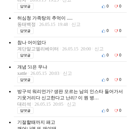
0
0
답댓글
허심청 가족탕의 추억이 .....
동태백정
26.05.15 19:48
신고
0
0
답댓글
참나 어이없다
계단말고엘리베이터
26.05.15 20:00
신고
0
0
답댓글
개념 51은 무냐
xattle
26.05.15 20:03
신고
0
0
답댓글
방구석 워리언가? 생판 모르는 남의 인스타 들어가서
기웃거리다 신고한다고 난리? 이 뭔 병…
대리석
26.05.15 20:05
신고
0
0
답댓글
기절할때까지 패고
깨어나면 또 패야돼