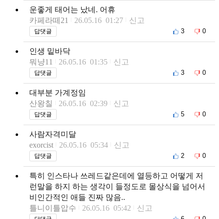
운좋게 태어는 났네. 어휴
카페라떼21
26.05.16 01:27
신고
3
0
답댓글
인생 밑바닥
뭐냥11
26.05.16 01:35
신고
3
0
답댓글
대부분 가계정임
산왕칠
26.05.16 02:39
신고
5
0
답댓글
사람자격미달
exorcist
26.05.16 05:34
신고
2
0
답댓글
특히 인스타나 쓰레드같은데에 열등하고 어떻게 저
런말을 하지 하는 생각이 들정도로 몰상식을 넘어서
비인간적인 애들 진짜 많음..
틀니이틀압수
26.05.16 05:42
신고
6
0
답댓글