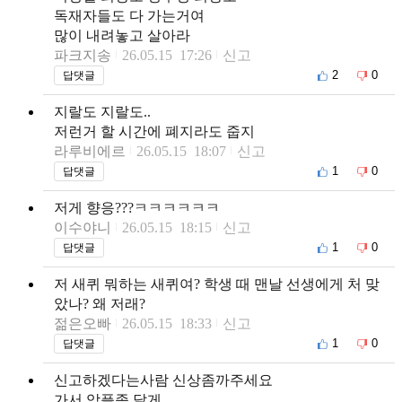
독재자들도 다 가는거여
많이 내려놓고 살아라
파크지송
26.05.15 17:26
신고
2
0
답댓글
지랄도 지랄도..
저런거 할 시간에 폐지라도 줍지
라루비에르
26.05.15 18:07
신고
1
0
답댓글
저게 향응???ㅋㅋㅋㅋㅋㅋ
이수야니
26.05.15 18:15
신고
1
0
답댓글
저 새퀴 뭐하는 새퀴여? 학생 때 맨날 선생에게 처 맞
았나? 왜 저래?
젊은오빠
26.05.15 18:33
신고
1
0
답댓글
신고하겠다는사람 신상좀까주세요
가서 악플좀 달게