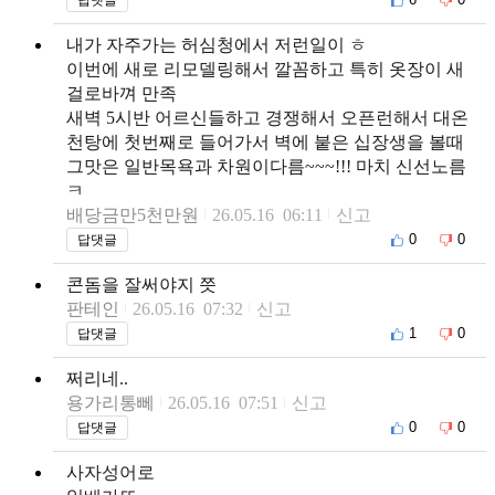
내가 자주가는 허심청에서 저런일이 ㅎ
이번에 새로 리모델링해서 깔꼼하고 특히 옷장이 새
걸로바껴 만족
새벽 5시반 어르신들하고 경쟁해서 오픈런해서 대온
천탕에 첫번째로 들어가서 벽에 붙은 십장생을 볼때
그맛은 일반목욕과 차원이다름~~~!!! 마치 신선노름
ㅋ
배당금만5천만원
26.05.16 06:11
신고
0
0
답댓글
콘돔을 잘써야지 쯧
판테인
26.05.16 07:32
신고
1
0
답댓글
쩌리네..
용가리통뻬
26.05.16 07:51
신고
0
0
답댓글
사자성어로