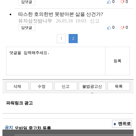
0
0
답댓글
따스한 호의한번 못받아본 삶을 산건가?
유자섬잣밤나무
26.05.18 10:03
신고
0
0
답댓글
1
2
등록
삭제
수정
신고
불법광고신
목록
고
파워링크 광고
맨위로
공지
모바일 중고차 등록