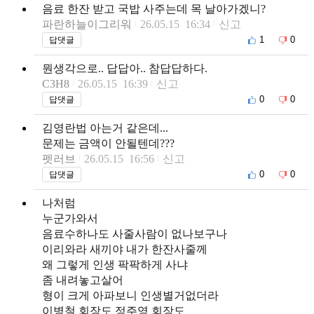
음료 한잔 받고 국밥 사주는데 목 날아가겠니?
파란하늘이그리워
26.05.15 16:34
신고
1
0
답댓글
뭔생각으로.. 답답아.. 참답답하다.
C3H8
26.05.15 16:39
신고
0
0
답댓글
김영란법 아는거 같은데...
문제는 금액이 안될텐데???
펫러브
26.05.15 16:56
신고
0
0
답댓글
나처럼
누군가와서
음료수하나도 사줄사람이 없나보구나
이리와라 새끼야 내가 한잔사줄께
왜 그렇게 인생 팍팍하게 사냐
좀 내려놓고살어
형이 크게 아파보니 인생별거없더라
이병철 회장도 정주영 회장도