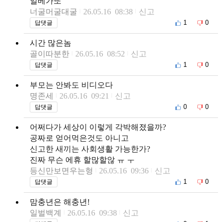
일베가또
너굴머굴대굴
26.05.16 08:38
신고
1
0
답댓글
시간 많은놈
골이따분한
26.05.16 08:52
신고
1
0
답댓글
부모는 안봐도 비디오다
명존세
26.05.16 09:21
신고
0
0
답댓글
어쩌다가 세상이 이렇게 각박해졌을까?
공짜로 얻어먹은것도 아니고
신고한 새끼는 사회생활 가능한가?
진짜 무슨 에휴 할많할않 ㅠ ㅜ
등신만보면우는형
26.05.16 09:36
신고
1
0
답댓글
맘충년은 해충년!
일벌백계
26.05.16 09:38
신고