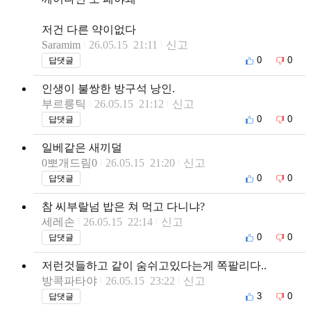
저건 다른 약이없다
Saramim
26.05.15 21:11
신고
0
0
답댓글
인생이 불쌍한 방구석 낭인.
부르릉틱
26.05.15 21:12
신고
0
0
답댓글
일베같은 새끼덜
0뽀개드림0
26.05.15 21:20
신고
0
0
답댓글
참 씨부랄넘 밥은 쳐 먹고 다니냐?
세레손
26.05.15 22:14
신고
0
0
답댓글
저런것들하고 같이 숨쉬고있다는게 쪽팔리다..
방콕파타야
26.05.15 23:22
신고
3
0
답댓글