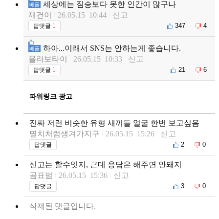
세상에는 짐승보다 못한 인간이 많구나
베플
재건이
26.05.15 10:44
신고
347
4
답댓글
1
하아...이래서 SNS는 안하는게 좋습니다.
베플
욜라보타이
26.05.15 10:33
신고
21
6
답댓글
1
파워링크 광고
진짜 저런 비슷한 유형 새끼들 얼굴 한번 보고싶음
멸치처럼생겨가지구
26.05.15 15:26
신고
2
0
답댓글
신고는 할수잇지, 근데 응답은 해주면 안돼지
곰표범
26.05.15 15:36
신고
3
0
답댓글
삭제된 댓글입니다.