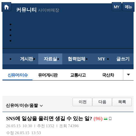
커뮤니티
사이버매장
게시판
자료실
협력업체
MY
글쓰기
신유머/이슈
유머게시판
교통사고
국산차
수입차
내차사진
직찍/특종
자동차사진
후방주의방
레이싱모델
자유사진
군사/무기
이전
다음
목록
신유머/이슈/움짤
트럭/버스
항공/해운/철도
올드카/추억
오토바이
SNS에 일상을 올리면 생길 수 있는 일?
(96)
장착시공사진
26.05.15 10:30
추천 1352
조회 74396
수정 26.05.15 13:53