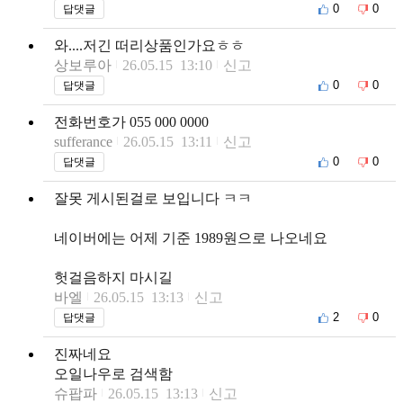
0
0
답댓글
와....저긴 떠리상품인가요ㅎㅎ
상보루아
26.05.15 13:10
신고
0
0
답댓글
전화번호가 055 000 0000
sufferance
26.05.15 13:11
신고
0
0
답댓글
잘못 게시된걸로 보입니다 ㅋㅋ
네이버에는 어제 기준 1989원으로 나오네요
헛걸음하지 마시길
바엘
26.05.15 13:13
신고
2
0
답댓글
진짜네요
오일나우로 검색함
슈팝파
26.05.15 13:13
신고