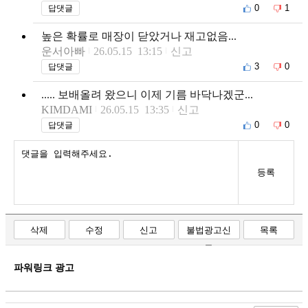
0
1
답댓글
높은 확률로 매장이 닫았거나 재고없음...
운서아빠
26.05.15 13:15
신고
3
0
답댓글
..... 보배올려 왔으니 이제 기름 바닥나겠군...
KIMDAMI
26.05.15 13:35
신고
0
0
답댓글
등록
삭제
수정
신고
불법광고신
목록
고
파워링크 광고