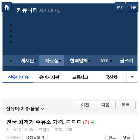
커뮤니티
사이버매장
게시판
자료실
협력업체
MY
글쓰기
신유머/이슈
유머게시판
교통사고
국산차
수입차
내차사진
직찍/특종
자동차사진
후방주의방
레이싱모델
자유사진
군사/무기
이전
다음
목록
신유머/이슈/움짤
트럭/버스
항공/해운/철도
올드카/추억
오토바이
전국 최저가 주유소 가격..ㄷㄷㄷ
(7)
장착시공사진
26.05.15 13:05
추천 5
조회 2739
samdong
작성글보기
신고
댓글