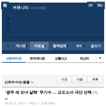
커뮤니티
사이버매장
게시판
자료실
협력업체
MY
글쓰기
신유머/이슈
유머게시판
교통사고
국산차
수입차
내차사진
직찍/특종
자동차사진
후방주의방
레이싱모델
자유사진
군사/무기
이전
다음
목록
신유머/이슈/움짤
트럭/버스
항공/해운/철도
올드카/추억
오토바이
‘광주 세 모녀 살해’ 무기수 … 교도소서 극단 선택
(5)
장착시공사진
26.05.15 14:05
추천 5
조회 1094