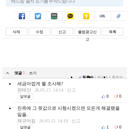
배드림' 출처 표기를 부탁드립니다
페북
트윗
밴드
카톡
카스
복사
스크랩
삭제
수정
신고
불법광고신
목록
고
댓글
5
쓰기
등록순
최신순
추천순
세금아깝게 뭘 조사해?
판테인
26.05.15 14:14
신고
0
0
답댓글
진즉에 그 죗값으로 사형시켰으면 모든게 해결됐을
일을.
재규어킴
26.05.15 14:19
신고
1
0
답댓글