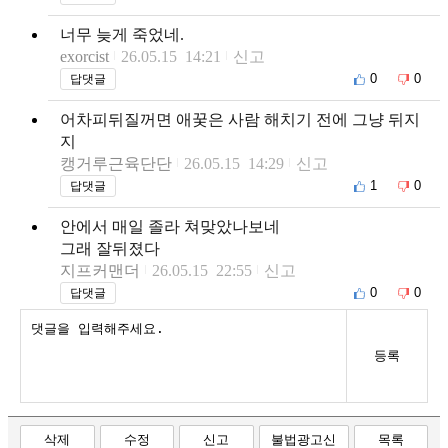
너무 늦게 죽었네.
exorcist
26.05.15 14:21
신고
0
0
답댓글
어차피뒤질꺼면 애꿎은 사람 해치기 전에 그냥 뒤지
지
캥거루근육단단
26.05.15 14:29
신고
1
0
답댓글
안에서 매일 졸라 쳐맞았나보네
그래 잘뒤졌다
지프커맨더
26.05.15 22:55
신고
0
0
답댓글
등록
삭제
수정
신고
불법광고신
목록