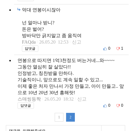
억대 연봉이시잖아
넌 얼마나 받니?
돈은 벌어?
방바닥만 긁지말고 좀 움직여
FAQda
26.05.20 12:53
신고
0
1
답댓글
연봉으로 따지면 1억3천정도 버는거네...와~~~~
그동안 열심히 잘 살았다!!
인정받고, 칭찬받을 만하다.
기술직이니, 앞으로도 계속 일할 수 있고...
이제 좋은 처자 만나서 가정 만들고, 아이 만들고.. 앞
으로 10년 20년 30년 흥해랏!
스매씽등짝
26.05.20 18:32
신고
0
0
답댓글
1
2