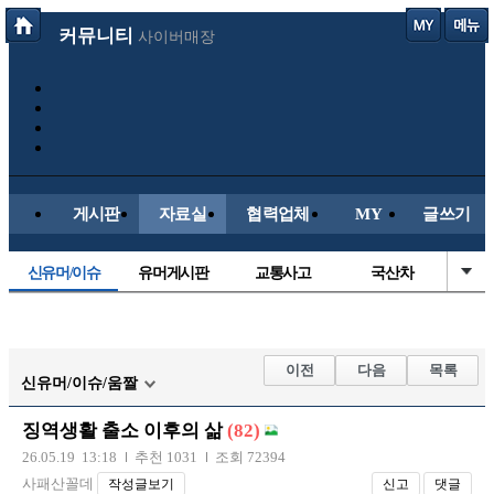
커뮤니티
사이버매장
게시판
자료실
협력업체
MY
글쓰기
신유머/이슈
유머게시판
교통사고
국산차
수입차
내차사진
직찍/특종
자동차사진
후방주의방
레이싱모델
자유사진
군사/무기
이전
다음
목록
신유머/이슈/움짤
트럭/버스
항공/해운/철도
올드카/추억
오토바이
징역생활 출소 이후의 삶
(82)
장착시공사진
26.05.19 13:18
추천 1031
조회 72394
사패산꼴데
작성글보기
신고
댓글