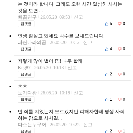
는 것이라 합니다. 그래도 오랜 시간 열심히 사시는
것을 보면 ...
빼꼽친구
26.05.20 09:53
신고
5
0
답댓글
인생 잘살고 있네요 박수를 보내드립니다.
파란나라의곰
26.05.20 10:12
신고
4
0
답댓글
저렇게 많이 벌어 !?!! 나두 할래
Kcg87
26.05.20 10:13
신고
2
0
답댓글
ㅊㅊ
노가다왕
26.05.20 10:18
신고
1
0
답댓글
먼 죄를 지었는지 모르겠지만 피해자한테 평생 사죄
하는 맘으로 사시길...
다스는누구꺼
26.05.20 10:25
신고
2
1
답댓글