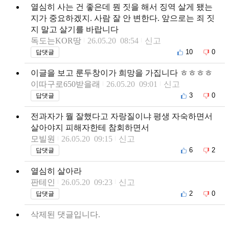
열심히 사는 건 좋은데 뭔 짓을 해서 징역 살게 됐는
지가 중요하겠지. 사람 잘 안 변한다. 앞으로는 죄 짓
지 말고 살기를 바랍니다
독도는KOR땅
26.05.20 08:54
신고
10
0
답댓글
이글을 보고 룬두창이가 희망을 가집니다 ㅎㅎㅎㅎ
이따구로650받을래
26.05.20 09:01
신고
3
0
답댓글
전과자가 뭘 잘했다고 자랑질이냐 평생 자숙하면서
살아야지 피해자한테 참회하면서
모빌원
26.05.20 09:15
신고
6
2
답댓글
열심히 살아라
판테인
26.05.20 09:23
신고
2
0
답댓글
삭제된 댓글입니다.