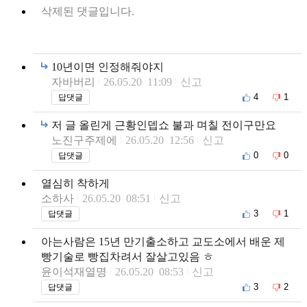
삭제된 댓글입니다.
10년이면 인정해줘야지
자바버리
26.05.20 11:09
신고
4
1
답댓글
저 글 올린게 근황인뎁쇼 불과 며칠 전이구만요
노진구주제에
26.05.20 12:56
신고
0
0
답댓글
열심히 착하게
소하사
26.05.20 08:51
신고
3
1
답댓글
아는사람은 15년 만기출소하고 교도소에서 배운 제
빵기술로 빵집차려서 잘살고있음 ㅎ
윤이석재열명
26.05.20 08:53
신고
3
2
답댓글