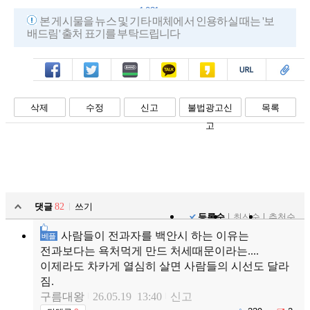
1,031
본 게시물을 뉴스 및 기타 매체에서 인용하실 때는 '보
배드림' 출처 표기를 부탁드립니다
페북
트윗
밴드
카톡
카스
복사
스크랩
삭제
수정
신고
불법광고신
목록
고
댓글
82
쓰기
등록순
최신순
추천순
사람들이 전과자를 백안시 하는 이유는
베플
전과보다는 욕처먹게 만드 처세때문이라는....
이제라도 차카게 열심히 살면 사람들의 시선도 달라
짐.
구름대왕
26.05.19 13:40
신고