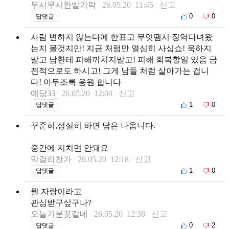
무시무시한발가락
26.05.20 11:45
신고
0
0
답댓글
사람 변하지 않는다에 한표고 무엇땜시 징역다녀왔
는지 몰것지만! 지금 처럼만 열심히 사십쇼! 욱하지
말고 남한테 피해끼치지말고! 피해 회복할일 있음 금
전적으로도 하시고! 그게 남들 처럼 살아가는 겁니
다! 아무조록 응원 합니다
예당33
26.05.20 12:04
신고
1
0
답댓글
꾸준히,성실히 하면 답은 나옵니다.
중간에 지치면 안돼요
막걸리찬가
26.05.20 12:18
신고
1
0
답댓글
뭘 자랑이라고
관심받구싶구나?
오늘기분꽃같네
26.05.20 12:38
신고
0
2
답댓글