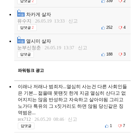
339
2
답댓글
2
차카게 살자
베플
유수지
26.05.19 13:33
신고
252
4
답댓글
2
열시미 살자
베플
눈부신청춘
26.05.19 13:37
신고
188
3
답댓글
파워링크 광고
이래나 저래나 범죄자...열심히 사는건 다른 사회인들
은 기본... 젊을때 못땐짓 한게 지금 열심히 산다고 없
어지지는 않음 반성하고 자숙하고 살아야됨 그리고
노가다 특유의 그 x짓거리도 하면 않됨 당신같은 징
역범은...
rex712
26.05.20 08:46
신고
1
7
답댓글