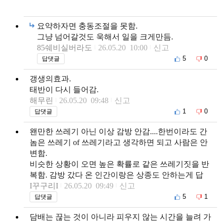
요약하자면 충동조절을 못함.
그냥 넘어갈것도 욱해서 일을 크게만듬.
85쉐비실버라도
26.05.20 10:00
신고
5
0
답댓글
갱생의효과.
태반이 다시 들어감.
해무린
26.05.20 09:48
신고
1
0
답댓글
왠만한 쓰레기 아닌 이상 감방 안감....한번이라도 간
놈은 쓰레기 of 쓰레기라고 생각하면 되고 사람은 안
변함.
비슷한 상황이 오면 높은 확률로 같은 쓰레기짓을 반
복함. 감방 갔다 온 인간이랑은 상종도 안하는게 답
I꾸구리I
26.05.20 09:49
신고
5
1
답댓글
담배는 끊는 것이 아니라 피우지 않는 시간을 늘려 가