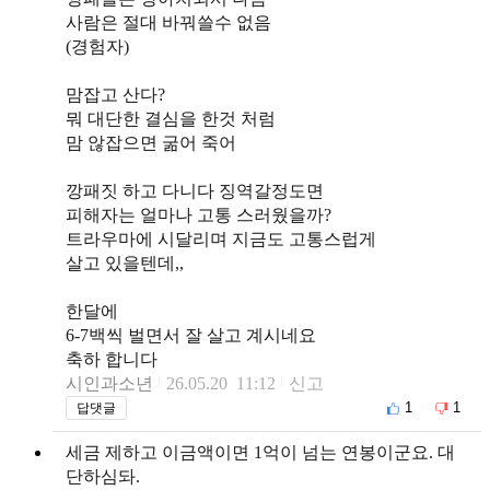
사람은 절대 바꿔쓸수 없음
(경험자)
맘잡고 산다?
뭐 대단한 결심을 한것 처럼
맘 않잡으면 굶어 죽어
깡패짓 하고 다니다 징역갈정도면
피해자는 얼마나 고통 스러웠을까?
트라우마에 시달리며 지금도 고통스럽게
살고 있을텐데,,
한달에
6-7백씩 벌면서 잘 살고 계시네요
축하 합니다
시인과소년
26.05.20 11:12
신고
1
1
답댓글
세금 제하고 이금액이면 1억이 넘는 연봉이군요. 대
단하심돠.