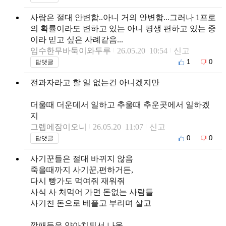
사람은 절대 안변함..아니 거의 안변함...그러나 1프로
의 확률이라도 변하고 있는 아니 평생 편하고 있는 중
이라 믿고 싶은 사례같음...
임수한무바둑이와두루
26.05.20 10:54
신고
1
0
답댓글
전과자라고 할 일 없는건 아니겠지만
더울때 더운데서 일하고 추울때 추운곳에서 일하겠
지
그렙에잠이오니
26.05.20 11:07
신고
0
0
답댓글
사기꾼들은 절대 바뀌지 않음
죽을때까지 사기꾼,편하거든,
다시 빵가도 먹여줘 재워줘
사식 사 처먹어 가면 돈없는 사람들
사기친 돈으로 베플고 부리며 살고
깡패들은 양아치되서 나옴