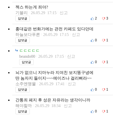
젝스 하는게 죄야?
기블리
26.05.29 17:15
신고
2
3
답댓글
홍대같은 번화가에는 관전 카페도 있다던데
하늘보다푸른
26.05.29 17:15
신고
0
1
답댓글
ㄷㄷㄷㄷㄷ
beando00
26.05.29 17:15
신고
0
1
답댓글
뇌가 없으니 지마누라 지여친 보지똥구녕에
딴 놈자지 들이지~~~에이즈나 걸리삐라~~
소주엔맹물
26.05.29 17:41
신고
0
1
답댓글
간통죄 페지 후 성은 자유라는 생각이니까
해야할까
26.05.29 18:34
신고
0
1
답댓글