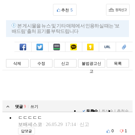
추천
5
본 게시물을 뉴스 및 기타 매체에서 인용하실 때는 '보
배드림' 출처 표기를 부탁드립니다
페북
트윗
밴드
카톡
카스
복사
스크랩
삭제
수정
신고
불법광고신
목록
고
댓글
9
쓰기
등록순
최신순
추천순
ㄷㄷㄷㄷㄷ
보배세스코
26.05.29 17:14
신고
0
1
답댓글