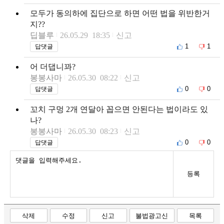
모두가 동의하에 집단으로 하면 어떤 법을 위반한거
지??
딥블루
26.05.29 18:35
신고
1
1
답댓글
어 더댑니꽈?
봉봉사마
26.05.30 08:22
신고
0
0
답댓글
꼬치 구멍 2개 연달아 꼽으면 안된다는 법이라도 있
나?
봉봉사마
26.05.30 08:23
신고
0
0
답댓글
등록
삭제
수정
신고
불법광고신
목록