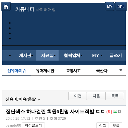
커뮤니티
사이버매장
게시판
자료실
협력업체
MY
글쓰기
신유머/이슈
유머게시판
교통사고
국산차
수입차
내차사진
직찍/특종
자동차사진
후방주의방
레이싱모델
자유사진
군사/무기
이전
다음
목록
신유머/이슈/움짤
트럭/버스
항공/해운/철도
올드카/추억
오토바이
집단섹스 하다걸린 회원6천명 사이트적발 ㄷㄷ
(9)
장착시공사진
26.05.29 17:12
추천 5
조회 3720
beando00
작성글보기
신고
댓글