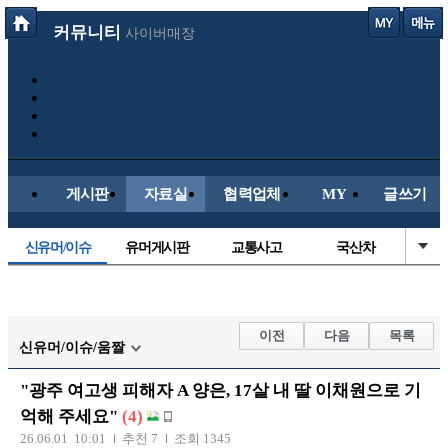
커뮤니티
사이버매장
게시판
자료실
협력업체
MY
글쓰기
신유머/이슈
유머게시판
교통사고
국산차
수입차
내차사진
직찍/특종
자동차사진
후방주의방
레이싱모델
자유사진
군사/무기
이전
다음
목록
신유머/이슈/움짤
트럭/버스
항공/해운/철도
올드카/추억
오토바이
"광주 여고생 피해자 A 양은, 17살 내 딸 이채원으로 기
장착시공사진
억해 주세요"
(4)
26.06.01 10:01
추천 7
조회 1345