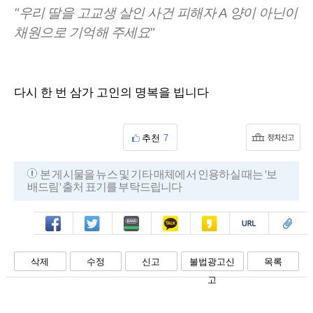
"우리 딸을 고교생 살인 사건 피해자 A 양이 아닌이
채원으로 기억해 주세요"
다시 한 번 삼가 고인의 명복을 빕니다
추천
7
본 게시물을 뉴스 및 기타 매체에서 인용하실 때는 '보
배드림' 출처 표기를 부탁드립니다
페북
트윗
밴드
카톡
카스
복사
스크랩
삭제
수정
신고
불법광고신
목록
고