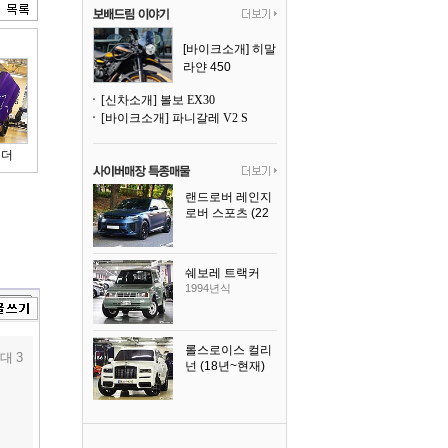
[바이크소개] 히말
라얀 450
[신차소개] 볼보 EX30
[바이크소개] 파니갈레 V2 S
이더
랜드로버 레인지
로버 스포츠 (22
년~현재)
2025년식
쉐보레 트랙커
1994년식
롤스로이스 컬리
대 3
넌 (18년~현재)
2023년식