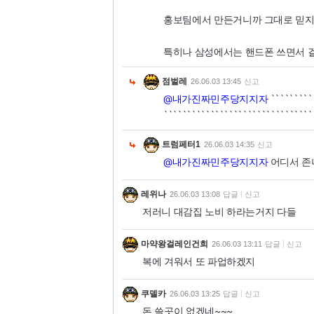
홍보팀에서 만든거니까 그대로 믿지
특히나 삼성에서는 핸드폰 쓰면서 
점벌레
26.06.03 13:45
신고
@내가진짜민주당지지자
`````````
````````````````````````````````
트럼페터1
26.06.03 14:35
신고
@내가진짜민주당지지자
어디서 존
레위나
26.06.03 13:08
답글
신고
저러니 대감집 노비 하라는거지 다들
마약왕걸레인건희
26.06.03 13:11
답글
신고
복에 겨워서 또 파업하겠지
쿠델카
26.06.03 13:25
답글
신고
돈 쓸곳이 없겠네~~~