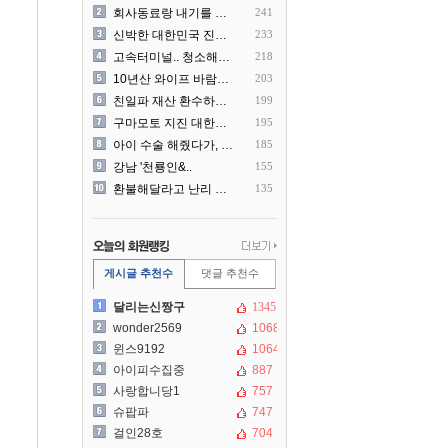
회사동료랑 내기를 했습니다
241
신박한 대한민국 진상 근황
233
고속터미널.. 청소해주시는..
218
10년산 와이프 바람나서 이..
203
친일파 재산 환수하겠다!
199
구마모토 지진 대한항공 생수..
195
아이 수술 해줬다가, 부모에..
185
강남 '천룡인&..
155
환불해달라고 난리 난 미국 ..
135
게시글 추천수
댓글 추천수
달리는신짱구
1345
wonder2569
1068
윈스9192
1064
아이피수집중
887
사랑합니당1
757
슈팝파
747
걸인28호
704