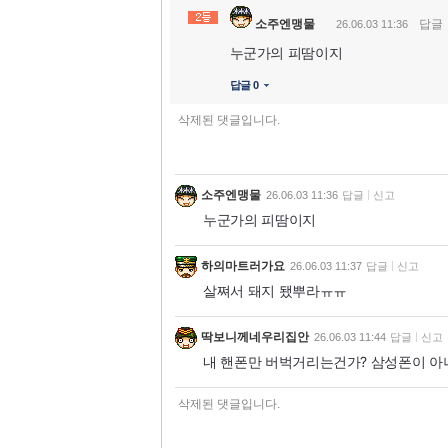
소주엔맹물
답글
26.06.03 11:36
누군가의 피땀이지
답글 0
삭제된 댓글입니다.
소주엔맹물
26.06.03 11:36
답글
신고
누군가의 피땀이지
하의마트러가요
26.06.03 11:37
답글
신고
살쪄서 돼지 됐뿌라ㅠㅠ
딱보니께네우리집안
26.06.03 11:44
답글
신고
내 핸폰만 버벅거리는건가? 삼성폰이 아
삭제된 댓글입니다.