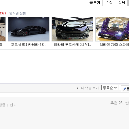
2329
인터넷 신청
I
포르쉐 911 카레라 4 G..
페라리 푸로산게 6.5 V1..
맥라렌 720S 스파
|
내 댓글 보기
추천 25
반
답글
신고