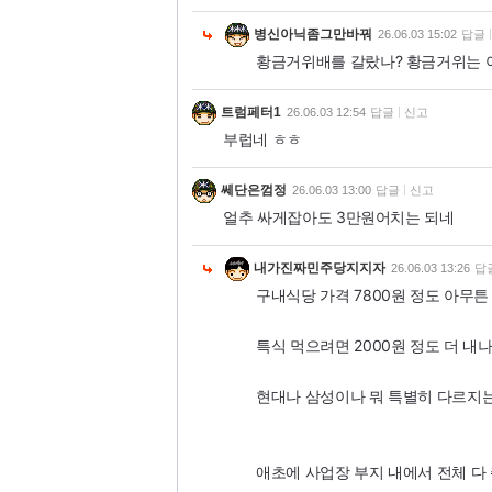
병신아닉좀그만바꿔
26.06.03 15:02
답글
황금거위배를 갈랐나? 황금거위는 
트럼페터1
26.06.03 12:54
답글
신고
부럽네 ㅎㅎ
쎄단은껌정
26.06.03 13:00
답글
신고
얼추 싸게잡아도 3만원어치는 되네
내가진짜민주당지지자
26.06.03 13:26
답
구내식당 가격 7800원 정도 아무튼 
특식 먹으려면 2000원 정도 더 내
현대나 삼성이나 뭐 특별히 다르지
애초에 사업장 부지 내에서 전체 