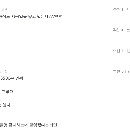
추천 1
반
신고
아직도 황금알을 낳고 있는데???ㅋㅋ
추천 0
반
추천 1
반
추천 0
글
신고
8500은 안됨
나 그렇다
는 않다
다 촬영 금지하는데 촬영됐다는거면