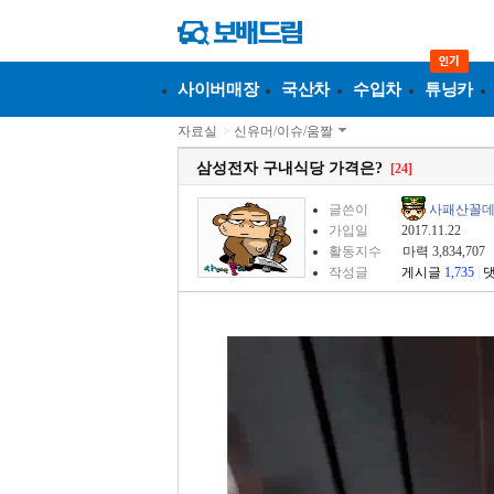
사이버매장
국산차
수입차
튜닝카
자료실
>
신유머/이슈/움짤
삼성전자 구내식당 가격은?
[24]
글쓴이
사패산꼴
가입일
2017.11.22
활동지수
마력 3,834,707
작성글
게시글
1,735
|