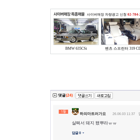
사이버매장 차량광고 신청
02-784-
BMW 635CSi
벤츠 스프린터 319 CD
댓글
(24)
|
하의마트러가요
26.06.03 11:37
살쪄서 돼지 됐뿌라ㅠㅠ
답글 0