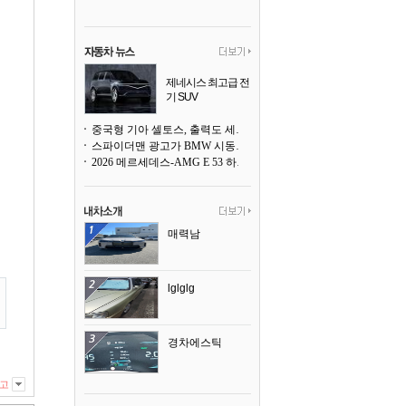
제네시스 최고급 전
기 SUV
곧 베일을 벗는다
중국형 기아 셀토스, 출력도 세지고 27인치 초대형 디스플레이까지
스파이더맨 광고가 BMW 시동화면을 점령하다, 오너들은 불만
2026 메르세데스-AMG E 53 하이브리드 왜건 시승기
매력남
lglglg
경차에스틱
고