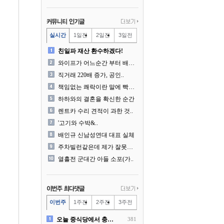
실시간
1일전
2일전
3일전
친일파 재산 환수하겠다!
와이프가 어느순간 부터 배달..
직거래 220배 증가, 공인..
책임없는 쾌락이란 말에 빡친..
하하와의 결혼을 확신한 순간
렌트카 수리 견적이 과한 것..
'고기와 수박&..
배인규 신남성연대 대표 실체
주차빌런같은데 제가 잘못한건..
열흘전 군대간 아들 소포(가..
이번주
1주전
2주전
3주전
오늘 중식당에서 충격 목격담
381