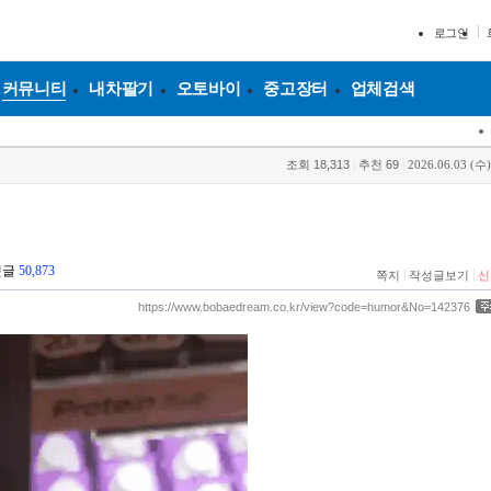
로그인
커뮤니티
내차팔기
오토바이
중고장터
업체검색
조회
18,313
|
추천
69
|
2026.06.03 (수)
데
댓글
50,873
|
|
쪽지
작성글보기
신
https://www.bobaedream.co.kr/view?code=humor&No=142376