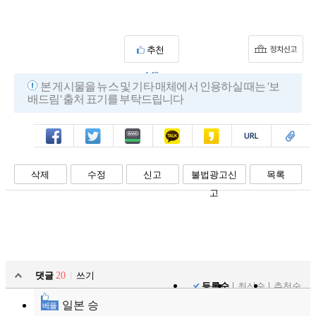
추천
143
본 게시물을 뉴스 및 기타 매체에서 인용하실 때는 '보
배드림' 출처 표기를 부탁드립니다
페북
트윗
밴드
카톡
카스
복사
스크랩
삭제
수정
신고
불법광고신
목록
고
댓글
20
쓰기
등록순
최신순
추천순
일본 승
베플