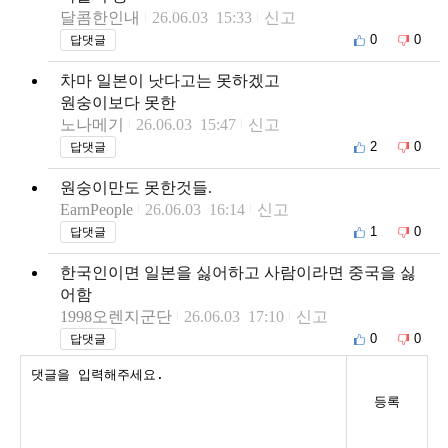
달콤한인내
26.06.03 15:33
신고
0
0
답댓글
차마 일본이 낫다고는 못하겠고
원숭이보다 못한
노나메기
26.06.03 15:47
신고
2
0
답댓글
원숭이만도 못한것들.
EarnPeople
26.06.03 16:14
신고
1
0
답댓글
한국인이면 일본을 싫어하고 사람이라면 중국을 싫
어함
1998오렌지군단
26.06.03 17:10
신고
0
0
답댓글
등록