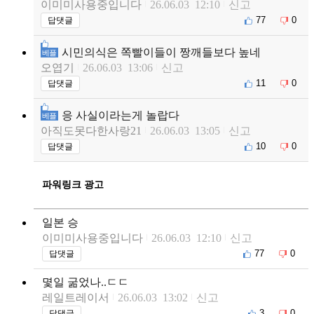
이미미사용중입니다
26.06.03 12:10
신고
77
0
답댓글
시민의식은 쪽빨이들이 짱깨들보다 높네
베플
오엽기
26.06.03 13:06
신고
11
0
답댓글
응 사실이라는게 놀랍다
베플
아직도못다한사랑21
26.06.03 13:05
신고
10
0
답댓글
파워링크 광고
일본 승
이미미사용중입니다
26.06.03 12:10
신고
77
0
답댓글
몇일 굶었나..ㄷㄷ
레일트레이서
26.06.03 13:02
신고
3
0
답댓글