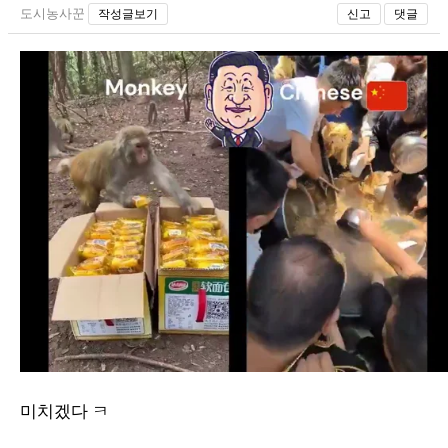
도시농사꾼
작성글보기
신고
댓글
미치겠다 ㅋ