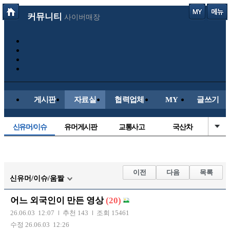
커뮤니티
사이버매장
게시판
자료실
협력업체
MY
글쓰기
신유머/이슈
유머게시판
교통사고
국산차
수입차
내차사진
직찍/특종
자동차사진
후방주의방
레이싱모델
자유사진
군사/무기
이전
다음
목록
신유머/이슈/움짤
트럭/버스
항공/해운/철도
올드카/추억
오토바이
어느 외국인이 만든 영상
(20)
장착시공사진
26.06.03 12:07
추천 143
조회 15461
수정 26.06.03 12:26