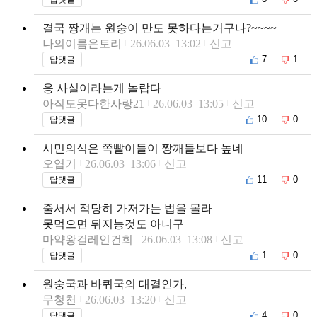
결국 짱개는 원숭이 만도 못하다는거구나?~~~~
나의이름은토리
26.06.03 13:02
신고
7
1
답댓글
응 사실이라는게 놀랍다
아직도못다한사랑21
26.06.03 13:05
신고
10
0
답댓글
시민의식은 쪽빨이들이 짱깨들보다 높네
오엽기
26.06.03 13:06
신고
11
0
답댓글
줄서서 적당히 가저가는 법을 몰라
못먹으면 뒤지능것도 아니구
마약왕걸레인건희
26.06.03 13:08
신고
1
0
답댓글
원숭국과 바퀴국의 대결인가,
무청천
26.06.03 13:20
신고
4
0
답댓글