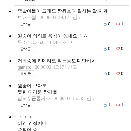
족발이들이 그래도 짱퀴보다 질서는 잘 지켜
보배드럽
26.06.03 14:17
신고
0
1
답댓글
원숭이 의외로 욕심이 없네요 ㅎㅎ
무소
26.06.03 14:40
신고
0
0
답댓글
저와중에 카메라로 찍는놈도 대단허네
gamaro
26.06.03 15:17
신고
0
0
답댓글
원숭이 보다도
못한 더러운 짱깨들~
삼도수군통제사
26.06.03 15:28
신고
1
1
답댓글
ㅋㅋㅋ
이건 인정이다
쪽빨이 승