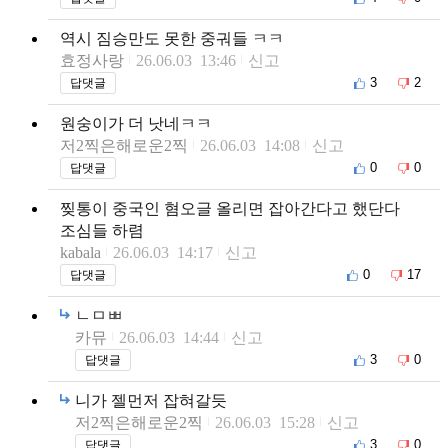
역시 짐승만도 못한 중궈들 ㅋㅋ
효정사랑
26.06.03 13:46
신고
3
2
답댓글
원숭이가 더 낫네ㅋㅋ
저2찍은해로운2찍
26.06.03 14:08
신고
0
0
답댓글
찢통이 중국인 혐오글 올리면 잡아간다고 했단다
조심들 하렴
kabala
26.06.03 14:17
신고
0
17
답댓글
ㄴㅁㅃ
카뮤
26.06.03 14:44
신고
3
0
답댓글
니가 젤먼저 잡혀갈듯
저2찍은해로운2찍
26.06.03 15:28
신고
3
0
답댓글