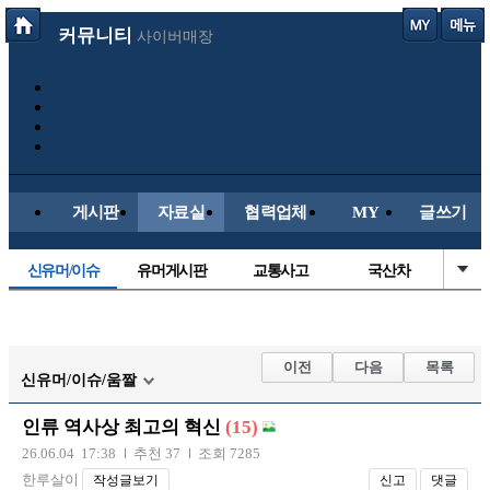
커뮤니티
사이버매장
게시판
자료실
협력업체
MY
글쓰기
신유머/이슈
유머게시판
교통사고
국산차
수입차
내차사진
직찍/특종
자동차사진
후방주의방
레이싱모델
자유사진
군사/무기
이전
다음
목록
신유머/이슈/움짤
트럭/버스
항공/해운/철도
올드카/추억
오토바이
인류 역사상 최고의 혁신
(15)
장착시공사진
26.06.04 17:38
추천 37
조회 7285
한루살이
작성글보기
신고
댓글