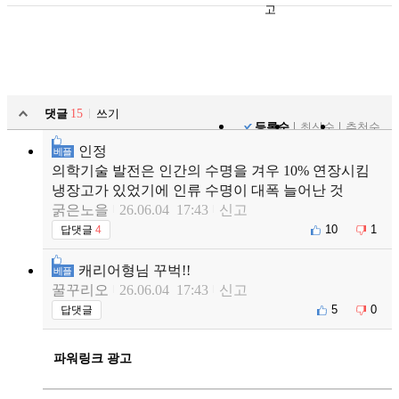
고
댓글
15
쓰기
등록순
최신순
추천순
인정
베플
의학기술 발전은 인간의 수명을 겨우 10% 연장시킴
냉장고가 있었기에 인류 수명이 대폭 늘어난 것
굵은노을
26.06.04 17:43
신고
10
1
답댓글
4
캐리어형님 꾸벅!!
베플
꿀꾸리오
26.06.04 17:43
신고
5
0
답댓글
파워링크 광고