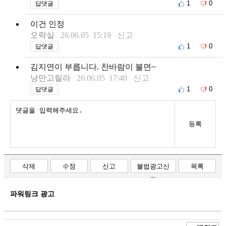
1
0
답댓글
이건 인정
오락실
26.06.05 15:19
신고
1
0
답댓글
김지연이 부릅니다. 찬바람이 불면~
낭만고릴라
26.06.05 17:40
신고
1
0
답댓글
등록
삭제
수정
신고
불법광고신
목록
고
파워링크 광고