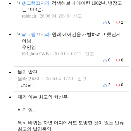
@그럼끄지라
검색해보니 에어컨 1902년. 냉장고
는 1913년.
robinair
26.06.04 20:40
신고
0
1
@그럼끄지라
원래 에어컨을 개발하려고 했던게
아님
우연임
RRghostEWB
26.06.05 07:11
신고
0
0
불의 발견
욜라보타이
26.06.04 17:51
신고
2
0
답댓글
제가 아는 최고의 혁신은
바퀴 임.
특히 바퀴는 자연 어디에서도 모방한 것이 없는 인류
최고의 발명품임.