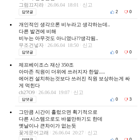
그럼끄지라
26.06.04 18:01
신고
2
0
답댓글
개인적인 생각으론 비누라고 생각하는데..
다른 발견에 비해
비누는 아무것도 아니였나??생각됨..
무조건넣자
26.06.04 18:50
신고
0
0
답댓글
제프베이조스 재산 350조
아마존 직원이 더위에 쓰러지자 한말.....
에어컨 설치하는것보다 쓰러진 직원 보상하는게 싸
게 먹힌다
ch27O9
26.06.04 19:07
신고
0
3
답댓글
그만큼 시간이 흘렀으면 획기적으로
다른 시스템으로도 바뀔만하기도 한데
옛날이나 큰차이가 없는듯
꽃게문어고래
26.06.04 20:27
신고
0
0
답댓글