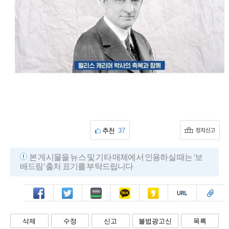
추천
37
본 게시물을 뉴스 및 기타 매체에서 인용하실 때는 '보
배드림' 출처 표기를 부탁드립니다
페북
트윗
밴드
카톡
카스
복사
스크랩
삭제
수정
신고
불법광고신
목록