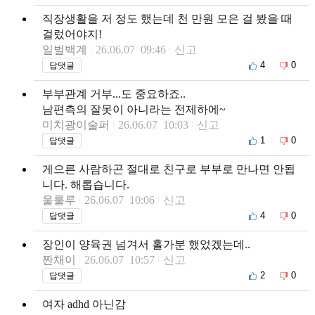
직장생활을 저 정도 했는데 천 만원 모은 걸 봤을 때
걸렀어야지!
일벌백계
26.06.07 09:46
신고
4
0
답댓글
부부관계 거부...도 중요하죠..
남편측의 잘못이 아니라는 전제하에~
미치광이술퍼
26.06.07 10:03
신고
1
0
답댓글
게으른 사람하곤 절대로 친구로 부부로 만나면 안됩
니다. 해롭습니다.
울룰루
26.06.07 10:06
신고
4
0
답댓글
장인이 양육권 넘겨서 홀가분 했었겠는데..
짠채이
26.06.07 10:57
신고
2
0
답댓글
여자 adhd 아닌감