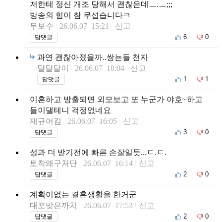
저한테 정신 개조 당해서 괜찮은데ㅡ.ㅡ;;;
방송의 힘이 참 무섭습니다ㅋ
무보수
26.06.07 15:21
신고
6
0
답댓글
과연 괜찮아졌을까..쌍뇬들 천지
달달달이
26.06.07 18:04
신고
1
1
답댓글
이혼하고 방출되면 외모보고 또 누군가 야호~하고
들이댈테니 걱정없네요
재규어킴
26.06.07 16:05
신고
3
0
답댓글
성과 더 받기전에 빠른 손잘일듯...ㄷ.ㄷ.
토착왜구처단
26.06.07 16:14
신고
2
0
답댓글
계획이없는 결혼생활을 한거군
대포맞은까치
26.06.07 17:53
신고
2
0
답댓글