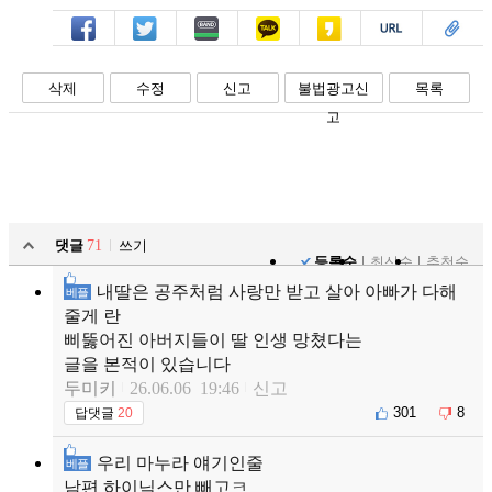
페북
트윗
밴드
카톡
카스
복사
스크랩
삭제
수정
신고
불법광고신
목록
고
댓글
71
쓰기
등록순
최신순
추천순
내딸은 공주처럼 사랑만 받고 살아 아빠가 다해
베플
줄게 란
삐뚫어진 아버지들이 딸 인생 망쳤다는
글을 본적이 있습니다
두미키
26.06.06 19:46
신고
301
8
답댓글
20
우리 마누라 얘기인줄
베플
남편 하이닉스만 빼고ㅋ