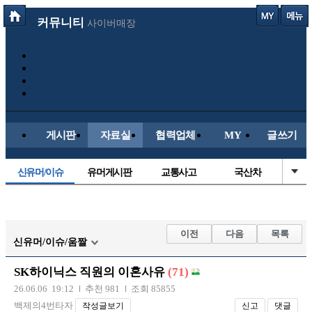
커뮤니티
사이버매장
게시판
자료실
협력업체
MY
글쓰기
신유머/이슈
유머게시판
교통사고
국산차
수입차
내차사진
직찍/특종
자동차사진
후방주의방
레이싱모델
자유사진
군사/무기
이전
다음
목록
신유머/이슈/움짤
트럭/버스
항공/해운/철도
올드카/추억
오토바이
SK하이닉스 직원의 이혼사유
(71)
장착시공사진
26.06.06 19:12
추천 981
조회 85855
백제의4번타자
작성글보기
신고
댓글