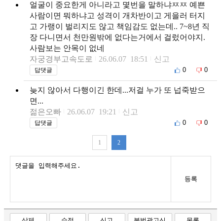
얼굴이 중요한게 아니라고 몇번을 말하냐ㅉㅉ 예쁜
사람이면 뭐하냐고 성격이 개차반이고 게을러 터지
고 가랭이 벌리지도 않고 책임감도 없는데.. 7~8년 직
장 다니면서 천만원밖에 없다는거에서 걸렀어야지.
사람보는 안목이 없네
자궁경부고속도로
26.06.07 18:51
신고
0
0
답댓글
늦지 않아서 다행이긴 한데...저걸 누가 또 넙죽받으
면...
젊은오빠
26.06.07 19:21
신고
0
0
답댓글
1
2
등록
삭제
수정
신고
불법광고신
목록