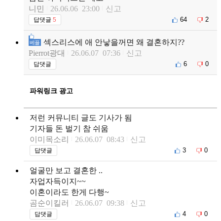
니민
26.06.06 23:00
신고
64
2
답댓글
5
섹스리스에 애 안낳을꺼면 왜 결혼하지??
베플
Pierrot광대
26.06.07 07:36
신고
6
0
답댓글
파워링크 광고
저런 커뮤니티 글도 기사가 됨
기자들 돈 벌기 참 쉬움
이미목소리
26.06.07 08:43
신고
3
0
답댓글
얼굴만 보고 결혼한 ..
자업자득이지~~
이혼이라도 한게 다행~
곰순이킬러
26.06.07 09:38
신고
4
0
답댓글