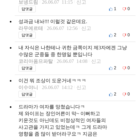
보넹드림
26.06.07 11:15
신고
1
0
답댓글
성과금 내놔!!! 이럴것 같은데요.
라무에르테
26.06.07 12:56
신고
2
0
답댓글
내 자식은 나한테나 귀한 금쪽이지 제3자에겐 그냥
수많은 군중들 중 한명일 뿐입니다
코리아옴므파탈
26.06.07 14:08
신고
2
0
답댓글
이건 뭐 조상이 도운거네ㅋㅋㅋ
이수야니
26.06.07 14:12
신고
2
0
답댓글
드라마가 여자를 망쳤습니다ㅋ
제 와이프는 장인어른이 막~ 이뻐하고
키운것도 아닌데도 비정상적인 여자들의
사고관을 가지고 있었는데ㅋ 그게 드라마
영향을 좀 많이 받더라구요ㅋ 지금은