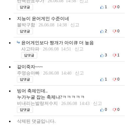
탄핵한표추가
26.06.08 14:38
신고
1
0
답댓글
지능이 윤어게인 수준이네
블박구함
26.06.08 14:38
신고
2
0
답댓글
윤어게인보다 짱개가 아이큐 더 높음
사고타파
26.06.08 14:51
신고
3
1
답댓글
같이죽자~~~
주영승아빠
26.06.08 14:40
신고
1
0
답댓글
빙어 축제인데..
누가누굴 잡는 축제냐?ㅋㅋㅋㅋㅋ
비내리는발랑저수지
26.06.08 14:43
신고
0
0
답댓글
삭제된 댓글입니다.