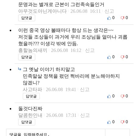
문명과는 별개로 근본이 그런족속들인거
아무것도아닌게아니다
26.06.08 16:11
신고
0
0
답댓글
이런 중국 영상 볼때마다 항상 드는 생각은~~
저것들 조상들이 과거에 우리 조상님들 얼마나 괴롭
혔을까??? 이생각 밖에 안듬.
흥할놈의새끼
26.06.08 16:12
신고
0
0
답댓글
그 옛날 이야기 하지말고
민족말살 정책을 폈던 쩍바리에 분노해야하지
않겠니?
사고타파
26.06.08 19:41
신고
0
0
답댓글
돌것다진짜
달콤한인내
26.06.08 17:31
신고
0
0
답댓글