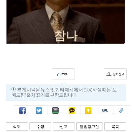
추천
169
본 게시물을 뉴스 및 기타 매체에서 인용하실 때는 '보
배드림' 출처 표기를 부탁드립니다
페북
트윗
밴드
카톡
카스
복사
스크랩
삭제
수정
신고
불법광고신
목록