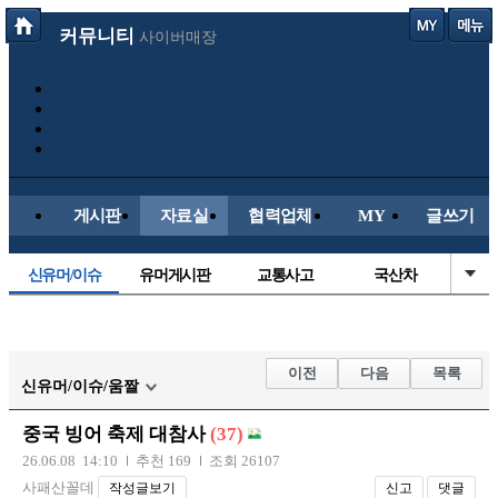
커뮤니티
사이버매장
게시판
자료실
협력업체
MY
글쓰기
신유머/이슈
유머게시판
교통사고
국산차
수입차
내차사진
직찍/특종
자동차사진
후방주의방
레이싱모델
자유사진
군사/무기
이전
다음
목록
신유머/이슈/움짤
트럭/버스
항공/해운/철도
올드카/추억
오토바이
중국 빙어 축제 대참사
(37)
장착시공사진
26.06.08 14:10
추천 169
조회 26107
사패산꼴데
작성글보기
신고
댓글