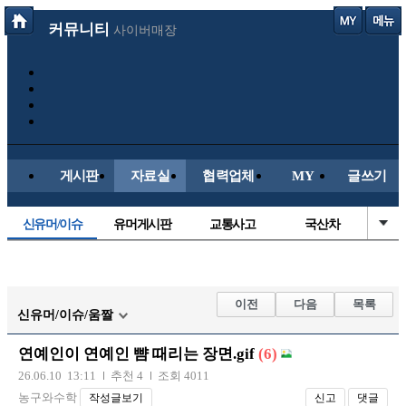
커뮤니티
사이버매장
게시판
자료실
협력업체
MY
글쓰기
신유머/이슈
유머게시판
교통사고
국산차
수입차
내차사진
직찍/특종
자동차사진
후방주의방
레이싱모델
자유사진
군사/무기
이전
다음
목록
신유머/이슈/움짤
트럭/버스
항공/해운/철도
올드카/추억
오토바이
연예인이 연예인 뺨 때리는 장면.gif
(6)
장착시공사진
26.06.10 13:11
추천 4
조회 4011
농구와수학
작성글보기
신고
댓글