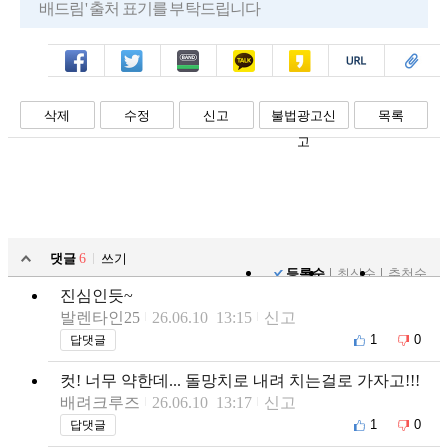
배드림' 출처 표기를 부탁드립니다
페북
트윗
밴드
카톡
카스
복사
스크랩
삭제
수정
신고
불법광고신
목록
고
댓글
6
쓰기
등록순
최신순
추천순
진심인듯~
발렌타인25
26.06.10 13:15
신고
1
0
답댓글
컷! 너무 약한데... 돌망치로 내려 치는걸로 가자고!!!
배려크루즈
26.06.10 13:17
신고
1
0
답댓글