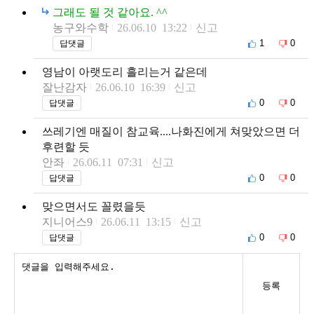
그래도 될 것 같아요. ^^
농구와수학
26.06.10 13:22
신고
1
0
답댓글
영남이 아랫도리 흘리는거 같은데
잘난감자
26.06.10 16:39
신고
0
0
답댓글
쓰레기엔 매질이 참교육....나화진에게 쳐맞았으면 더
후련할 듯
안좌
26.06.11 07:31
신고
0
0
답댓글
맞으면서도 꼴렸을듯
지니어스9
26.06.11 13:15
신고
0
0
답댓글
등록