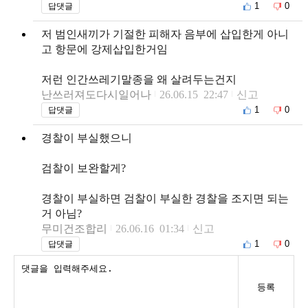
1
0
답댓글
저 범인새끼가 기절한 피해자 음부에 삽입한게 아니
고 항문에 강제삽입한거임
저런 인간쓰레기말종을 왜 살려두는건지
난쓰러져도다시일어나
26.06.15 22:47
신고
1
0
답댓글
경찰이 부실했으니
검찰이 보완할게?
경찰이 부실하면 검찰이 부실한 경찰을 조지면 되는
거 아님?
무미건조합리
26.06.16 01:34
신고
1
0
답댓글
등록