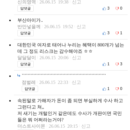
신의영역
26.06.15 19:38
신고
3
0
답댓글
부산아이가..
반만넣을께
26.06.15 19:52
신고
3
1
답댓글
대한민국 여자로 태어나 누리는 혜택이 800개가 넘는
데 그 정도 리스크는 감수해야죠 ㅎㅎ
달달달이
26.06.15 20:06
신고
1
3
답댓글
``````````````````````````````````````````````````````````
점벌레
26.06.15 22:33
신고
1
0
답댓글
속된말로 가해자가 돈이 좀 되면 부실하게 수사 하고
그런다고 쳐,,
저 새기는 개털인거 같은데도 수사가 개판이면 국민
들은 뭐 어쩌라는거야?
더스트사이몬
26.06.15 20:15
신고