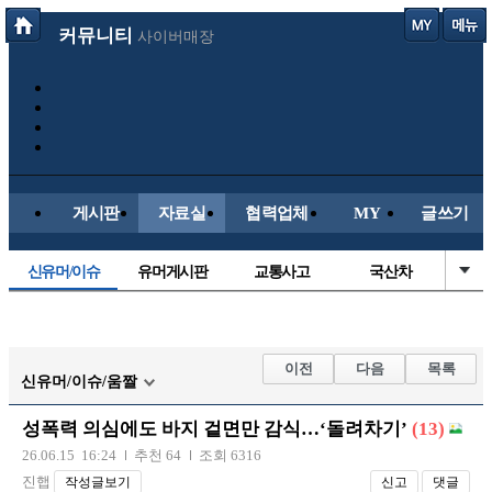
커뮤니티
사이버매장
게시판
자료실
협력업체
MY
글쓰기
신유머/이슈
유머게시판
교통사고
국산차
수입차
내차사진
직찍/특종
자동차사진
후방주의방
레이싱모델
자유사진
군사/무기
이전
다음
목록
신유머/이슈/움짤
트럭/버스
항공/해운/철도
올드카/추억
오토바이
성폭력 의심에도 바지 겉면만 감식…‘돌려차기’
(13)
장착시공사진
26.06.15 16:24
추천 64
조회 6316
진햅
작성글보기
신고
댓글