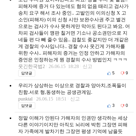
피해자에 증거 다 있는데도 혐의 없음 때리고 검사가
송치 요구 해서 조사 중인.. 고발인의 이의신청 X 고
소인(피해자) 이의 신청 시만 보완수사권 주고 별건
으로는 검사가 수사 못하게만 막아도 된다고 봐요. 어
차피 검사들이 깽판 칠거면 기소나 공소권만으로 지
네들 편 다 빼 줄수 있음.. 검찰도 좆같지만 더 개같은
게 경찰의 수사입니다.. 경찰 수사 웃긴게 가해자를
위한 수사.. 피해자의 증거는 인정 안하고 가해자의
증언은 인정하는게 뭔 경찰의 수사 방법인지 ㅋㅋㅋ
웃긴한국법2
26.06.15 18:28
신고
5
9
답댓글
우리가 상상하는 이상으로 경찰과 양아치,조폭들이
친함.서로 형,동생하는 공생관계임.
punktal
26.06.15 18:51
신고
3
0
답댓글
정말 이해가 안된다 가해자의 인권만 생각하는 세상
다른 이야기이지만 아직도 뇌리에 박힌 그장면 피해
자 가족에게 발차기한 그장면 평생 기억에 남을듯