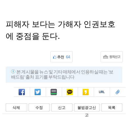
피해자 보다는 가해자 인권보호
에 중점을 둔다.
추천
64
본 게시물을 뉴스 및 기타 매체에서 인용하실 때는 '보
배드림' 출처 표기를 부탁드립니다
페북
트윗
밴드
카톡
카스
복사
스크랩
삭제
수정
신고
불법광고신
목록
고