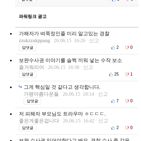
파워링크 광고
가해자가 벼쭉정인줄 미리 알고있는 경찰
zzukzzukppang
26.06.15 16:26
신고
2
0
답댓글
보완수사권 이야기를 슬쩍 끼워 넣는 수작 보소
즐거워리어
26.06.15 16:38
신고
25
1
답댓글
그게 핵심일 것 같다고 생각합니다.
가평아름다운들
26.06.15 18:14
신고
7
0
답댓글
저 피해자 부모님도 트라우마 ㅎㄷㄷㄷ.
좋은게좋은겁니다
26.06.15 16:42
신고
2
0
답댓글
보완 수사권 있어야한다고 봐요. 경찰 수사 좆 같음..