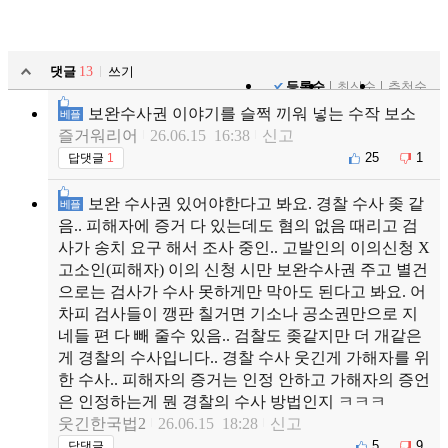
댓글
13
쓰기
등록순
최신순
추천순
보완수사권 이야기를 슬쩍 끼워 넣는 수작 보소
베플
즐거워리어
26.06.15 16:38
신고
25
1
답댓글
1
보완 수사권 있어야한다고 봐요. 경찰 수사 좆 같
베플
음.. 피해자에 증거 다 있는데도 혐의 없음 때리고 검
사가 송치 요구 해서 조사 중인.. 고발인의 이의신청 X
고소인(피해자) 이의 신청 시만 보완수사권 주고 별건
으로는 검사가 수사 못하게만 막아도 된다고 봐요. 어
차피 검사들이 깽판 칠거면 기소나 공소권만으로 지
네들 편 다 빼 줄수 있음.. 검찰도 좆같지만 더 개같은
게 경찰의 수사입니다.. 경찰 수사 웃긴게 가해자를 위
한 수사.. 피해자의 증거는 인정 안하고 가해자의 증언
은 인정하는게 뭔 경찰의 수사 방법인지 ㅋㅋㅋ
웃긴한국법2
26.06.15 18:28
신고
5
9
답댓글