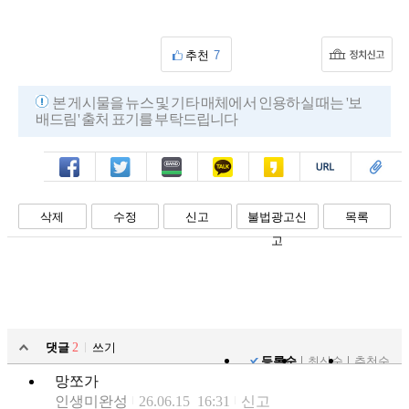
추천
7
본 게시물을 뉴스 및 기타 매체에서 인용하실 때는 '보
배드림' 출처 표기를 부탁드립니다
페북
트윗
밴드
카톡
카스
복사
스크랩
삭제
수정
신고
불법광고신
목록
고
댓글
2
쓰기
등록순
최신순
추천순
망쪼가
인생미완성
26.06.15 16:31
신고