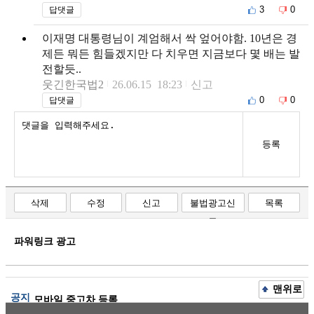
3
0
답댓글
이재명 대통령님이 계엄해서 싹 엎어야함. 10년은 경
제든 뭐든 힘들겠지만 다 치우면 지금보다 몇 배는 발
전할듯..
웃긴한국법2
26.06.15 18:23
신고
0
0
답댓글
등록
삭제
수정
신고
불법광고신
목록
고
파워링크 광고
맨위로
공지
모바일 중고차 등록