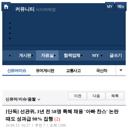
커뮤니티
사이버매장
게시판
자료실
협력업체
MY
글쓰기
신유머/이슈
유머게시판
교통사고
국산차
수입차
내차사진
직찍/특종
자동차사진
후방주의방
레이싱모델
자유사진
군사/무기
이전
다음
목록
신유머/이슈/움짤
트럭/버스
항공/해운/철도
올드카/추억
오토바이
[단독] 선관위, 3년 전 58명 특혜 채용 '아빠 찬스' 논란
장착시공사진
때도 성과급 98% 집행
(2)
26.06.15 16:27
추천 7
조회 1299