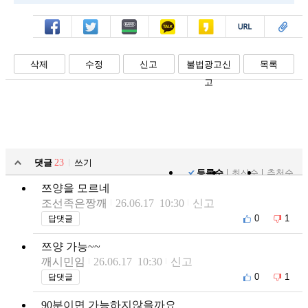
페북
트윗
밴드
카톡
카스
복사
스크랩
삭제
수정
신고
불법광고신
목록
고
댓글
23
쓰기
등록순
최신순
추천순
쯔양을 모르네
조선족은짱깨
26.06.17 10:30
신고
0
1
답댓글
쯔양 가능~~
깨시민임
26.06.17 10:30
신고
0
1
답댓글
90분이면 가능하지않을까요