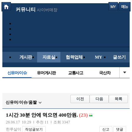
커뮤니티
사이버매장
게시판
자료실
협력업체
MY
글쓰기
신유머/이슈
유머게시판
교통사고
국산차
수입차
내차사진
직찍/특종
자동차사진
후방주의방
레이싱모델
자유사진
군사/무기
이전
다음
목록
신유머/이슈/움짤
트럭/버스
항공/해운/철도
올드카/추억
오토바이
1시간 30분 안에 먹으면 400만원.
(23)
장착시공사진
26.06.17 10:29
추천 11
조회 3347
한루살이
작성글보기
신고
댓글