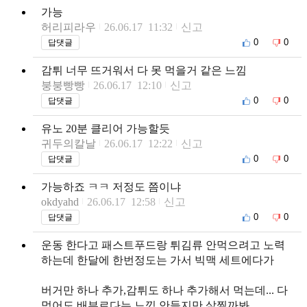
가능
허리피라우
26.06.17 11:32
신고
0
0
답댓글
감튀 너무 뜨거워서 다 못 먹을거 같은 느낌
붕붕빵빵
26.06.17 12:10
신고
0
0
답댓글
유노 20분 클리어 가능할듯
귀두의칼날
26.06.17 12:22
신고
0
0
답댓글
가능하죠 ㅋㅋ 저정도 쯤이냐
okdyahd
26.06.17 12:58
신고
0
0
답댓글
운동 한다고 패스트푸드랑 튀김류 안먹으려고 노력
하는데 한달에 한번정도는 가서 빅맥 세트에다가
버거만 하나 추가,감튀도 하나 추가해서 먹는데... 다
먹어도 배부르다는 느낌 안들지만 살찔까봐