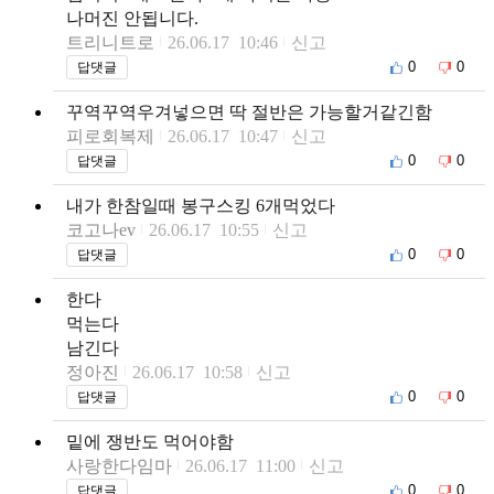
나머진 안됩니다.
트리니트로
26.06.17 10:46
신고
0
0
답댓글
꾸역꾸역우겨넣으면 딱 절반은 가능할거같긴함
피로회복제
26.06.17 10:47
신고
0
0
답댓글
내가 한참일때 봉구스킹 6개먹었다
코고나ev
26.06.17 10:55
신고
0
0
답댓글
한다
먹는다
남긴다
정아진
26.06.17 10:58
신고
0
0
답댓글
밑에 쟁반도 먹어야함
사랑한다임마
26.06.17 11:00
신고
0
0
답댓글