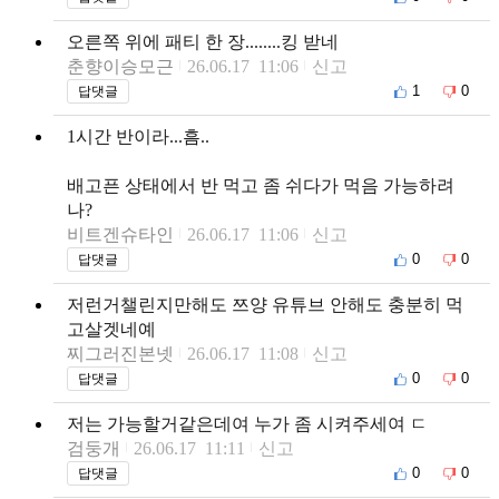
오른쪽 위에 패티 한 장........킹 받네
춘향이승모근
26.06.17 11:06
신고
1
0
답댓글
1시간 반이라...흠..
배고픈 상태에서 반 먹고 좀 쉬다가 먹음 가능하려
나?
비트겐슈타인
26.06.17 11:06
신고
0
0
답댓글
저런거챌린지만해도 쯔양 유튜브 안해도 충분히 먹
고살겟네예
찌그러진본넷
26.06.17 11:08
신고
0
0
답댓글
저는 가능할거같은데여 누가 좀 시켜주세여 ㄷ
검둥개
26.06.17 11:11
신고
0
0
답댓글