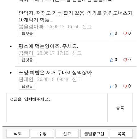
안먹지, 저정도 가능 할거 같음. 의외로 던킨도너츠가
10개먹기 힘듦...
봄울섬아빠
26.06.17 16:24
신고
0
0
답댓글
평소에 먹는양이죠. 주세요.
곰햄이
26.06.17 17:10
신고
0
0
답댓글
쯔양 히밥은 저거 두배이상먹잖아
판테인
26.06.18 09:48
신고
0
0
답댓글
등록
삭제
수정
신고
불법광고신
목록