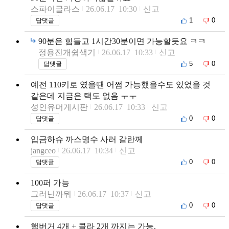
스파이글라스
26.06.17 10:30
신고
1
0
답댓글
90분은 힘들고 1시간30분이면 가능할듯요 ㅋㅋ
정용진개쉽색기
26.06.17 10:33
신고
5
0
답댓글
예전 110키로 였을땐 어쩜 가능했을수도 있었을 것
같은데 지금은 택도 없음 ㅜㅜ
성인유머게시판
26.06.17 10:33
신고
0
0
답댓글
입금하슈 까스명수 사러 갈란께
jangceo
26.06.17 10:34
신고
0
0
답댓글
100퍼 가능
그러닌까뭐
26.06.17 10:37
신고
0
0
답댓글
햄버거 4개 + 콜라 2개 까지는 가능.