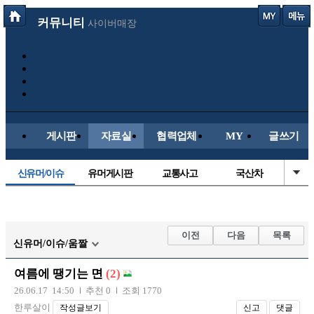
커뮤니티
사이버매장
게시판
자료실
협력업체
MY
글쓰기
신유머/이슈
유머게시판
교통사고
국산차
수입차
내차사진
직찍/특종
자동차사진
후방주의방
레이싱모델
자유사진
군사/무기
이전
다음
목록
신유머/이슈/움짤
트럭/버스
항공/해운/철도
올드카/추억
오토바이
여름에 땡기는 면
(2)
장착시공사진
26.06.17 14:50
추천 0
조회 1770
한루살이
작성글보기
신고
댓글