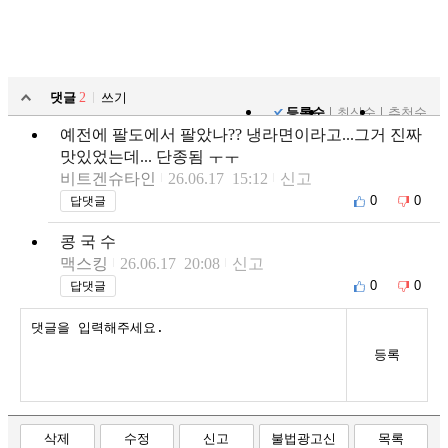
댓글
2
쓰기
등록순
최신순
추천순
예전에 팔도에서 팔았나?? 냉라면이라고...그거 진짜
맛있었는데... 단종됨 ㅜㅜ
비트겐슈타인
26.06.17 15:12
신고
0
0
답댓글
콩 국 수
맥스킹
26.06.17 20:08
신고
0
0
답댓글
등록
삭제
수정
신고
불법광고신
목록