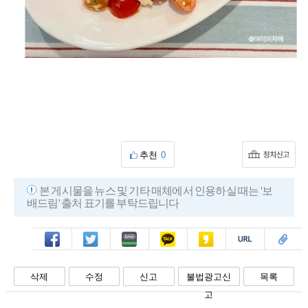
추천
0
본 게시물을 뉴스 및 기타 매체에서 인용하실 때는 '보
배드림' 출처 표기를 부탁드립니다
페북
트윗
밴드
카톡
카스
복사
스크랩
삭제
수정
신고
불법광고신
목록
고