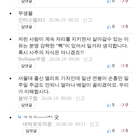
0
0
답댓글
무생물
인타스텔라2
26.06.19 08:32
신고
0
0
답댓글
저런 사람이 계속 자리를 지키면서 살아갈수 있는 이
유는 분명 강력한 "빽"이 있어서 일거라 생각합니다.
혹시 사주의 자식은 아니겠죠?!
NoName무명
26.06.19 09:06
신고
0
0
답댓글
서울대 출신 엘리트 기자인데 일년 연봉이 손흥민 일
주일 주급도 안되니 얼마나 배알이 꼴리겠어요. 우리
가 이해합시다.
블박구함
26.06.19 09:06
신고
5
0
답댓글
ㅋㅋㅋ~~~^*^ 굿
대박로또까꿍
26.06.19 09:11
신고
0
0
답댓글