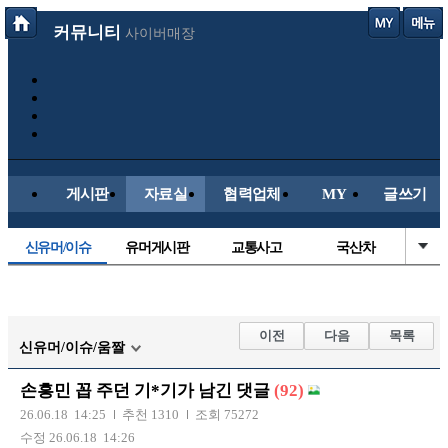
커뮤니티
사이버매장
게시판
자료실
협력업체
MY
글쓰기
신유머/이슈
유머게시판
교통사고
국산차
수입차
내차사진
직찍/특종
자동차사진
후방주의방
레이싱모델
자유사진
군사/무기
이전
다음
목록
신유머/이슈/움짤
트럭/버스
항공/해운/철도
올드카/추억
오토바이
손흥민 꼽 주던 기*기가 남긴 댓글
(92)
장착시공사진
26.06.18 14:25
추천 1310
조회 75272
수정 26.06.18 14:26