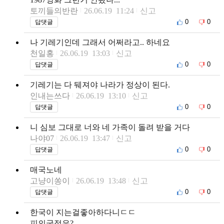
토끼들의반란
26.06.19 11:24
신고
0
0
답댓글
나 기레기인데 그래서 어쩌라고.. 하네요
천일홍
26.06.19 13:03
신고
0
0
답댓글
기레기는 다 뒈져야 나라가 정상이 된다.
인내는쓰다
26.06.19 13:10
신고
0
0
답댓글
니 심보 그대로 너와 네 가족이 돌려 받을 거다
나야07
26.06.19 13:47
신고
0
0
답댓글
매국노네
고냥이쏭이
26.06.19 13:48
신고
0
0
답댓글
한국이 지는걸좋아하다니ㄷㄷ
피의국적은?