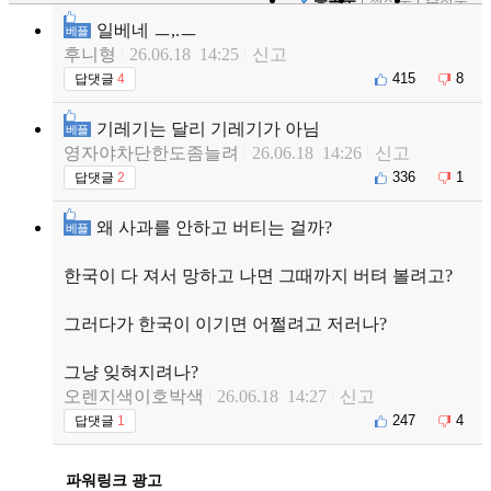
등록순
최신순
추천순
일베네 ㅡ,.ㅡ
베플
후니형
26.06.18 14:25
신고
415
8
답댓글
4
기레기는 달리 기레기가 아님
베플
영자야차단한도좀늘려
26.06.18 14:26
신고
336
1
답댓글
2
왜 사과를 안하고 버티는 걸까?
베플
한국이 다 져서 망하고 나면 그때까지 버텨 볼려고?
그러다가 한국이 이기면 어쩔려고 저러나?
그냥 잊혀지려나?
오렌지색이호박색
26.06.18 14:27
신고
247
4
답댓글
1
파워링크 광고