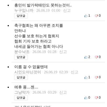
흥민이 발가락때만도 못하는것이..
누구입니까
26.06.19 01:00
신고
1
0
답댓글
축구협회는 왜 아무른 조치를
안하냐
선수를 보호 하는게 협회지
협회 기자 보호 하라고
내세금 들어가는 협회 아니다
분수낙조
26.06.19 01:28
신고
2
0
답댓글
이름 걸 수 없울텐데
시인도아닌것이
26.06.19 02:39
신고
1
0
답댓글
에휴 퓽....젠....
그냥막가
26.06.19 03:29
신고
0
0
답댓글