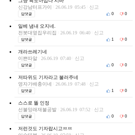
그냥 욕도아깝다 시바
신강남터프가이
26.06.19 05:45
신고
0
0
답댓글
일베 냄내 오지네.
전봇대옆집우리집
26.06.19 06:40
신고
1
0
답댓글
개라쓰레기네
이쁜따알
26.06.19 07:40
신고
0
0
답댓글
저따위도 기자라고 불러주네
영자가배충이네
26.06.19 07:48
신고
1
0
답댓글
스스로 똘 인정
선불망래재불공발
26.06.19 07:52
신고
0
0
답댓글
저런것도 기자랍시고ㅉㅉ