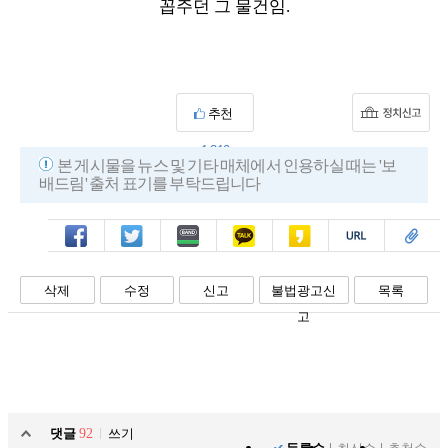
꼽주던 그 물건임.
추천
1,310
본 게시물을 뉴스 및 기타 매체에서 인용하실 때는 '보
배드림' 출처 표기를 부탁드립니다
페북
트윗
밴드
카톡
카스
복사
스크랩
삭제
수정
신고
불법광고신
목록
고
댓글
92
쓰기