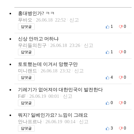
홍대병인가? ㅋㅋ
푸바오
26.06.18 22:52
신고
1
0
답댓글
신상 안까고 머하냐
우리들의친구
26.06.18 23:26
신고
1
0
답댓글
토토했는데 이겨서 망했구만
미니랜드
26.06.18 23:32
신고
4
0
답댓글
기레기가 없어져야 대한민국이 발전한다
F4F
26.06.19 00:01
신고
0
0
답댓글
뭐지? 일베인가요? 느낌이 그래요
안나프르나
26.06.19 00:14
신고
3
0
답댓글