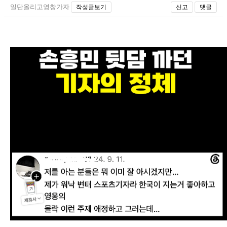
일단올리고영창가자
작성글보기
신고
댓글