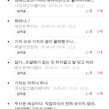
변태스포츠기자라 욕처먹는것도 좋아하나봐....
나도야간다몰디브
26.06.19 10:51
신고
0
0
답댓글
뭐라냐..?
세인트루이스
26.06.19 10:56
신고
0
0
답댓글
기자 오브 기자의 왕이 몰락했구나...
족발이맛있어
26.06.19 10:56
신고
0
1
답댓글
덥다...쓰잘떼기 없는 짓 하지말고 발 닦고 자라
베스트하나없다
26.06.19 11:03
신고
0
0
답댓글
기자는 아무나 하나
계단말고엘리베이터
26.06.19 11:14
신고
0
0
답댓글
무서운 세상이다. 직업의식이 전혀 보이지 않네..
1987영화 그런거 안봤나...