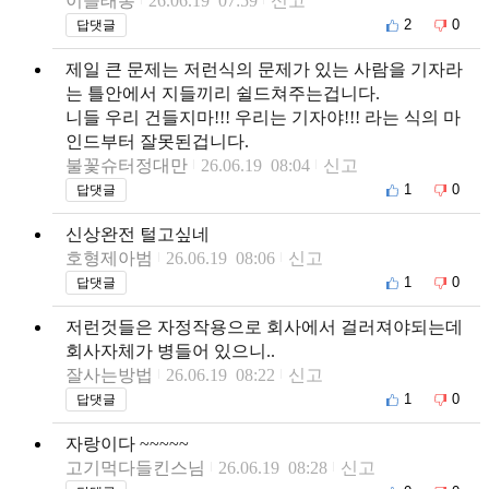
이슬태봉
26.06.19 07:59
신고
2
0
답댓글
제일 큰 문제는 저런식의 문제가 있는 사람을 기자라
는 틀안에서 지들끼리 쉴드쳐주는겁니다.
니들 우리 건들지마!!! 우리는 기자야!!! 라는 식의 마
인드부터 잘못된겁니다.
불꽃슈터정대만
26.06.19 08:04
신고
1
0
답댓글
신상완전 털고싶네
호형제아범
26.06.19 08:06
신고
1
0
답댓글
저런것들은 자정작용으로 회사에서 걸러져야되는데
회사자체가 병들어 있으니..
잘사는방법
26.06.19 08:22
신고
1
0
답댓글
자랑이다 ~~~~~
고기먹다들킨스님
26.06.19 08:28
신고