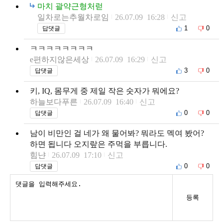
마치 괄약근형처럳
일차로는추월차로임
26.07.09 16:28
신고
1
0
답댓글
ㅋㅋㅋㅋㅋㅋㅋㅋ
e편하지않은세상
26.07.09 16:29
신고
3
0
답댓글
키, IQ, 몸무게 중 제일 작은 숫자가 뭐에요?
하늘보다푸른
26.07.09 16:40
신고
0
0
답댓글
남이 비만인 걸 네가 왜 물어봐? 뭐라도 멕여 봤어?
하면 됩니다 오지랖은 주먹을 부릅니다.
힘냔
26.07.09 17:10
신고
0
0
답댓글
등록