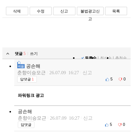
페북
트윗
밴드
카톡
카스
복사
스크랩
삭제
수정
신고
불법광고신
목록
고
댓글
5
쓰기
등록순
최신순
추천순
공손해
베플
춘향이승모근
26.07.09 16:27
신고
5
0
답댓글
1
파워링크 광고
공손해
춘향이승모근
26.07.09 16:27
신고
5
0
답댓글