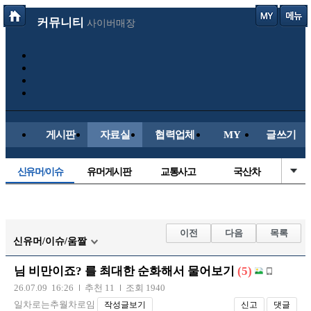
커뮤니티
사이버매장
게시판
자료실
협력업체
MY
글쓰기
신유머/이슈
유머게시판
교통사고
국산차
수입차
내차사진
직찍/특종
자동차사진
후방주의방
레이싱모델
자유사진
군사/무기
이전
다음
목록
신유머/이슈/움짤
트럭/버스
항공/해운/철도
올드카/추억
오토바이
님 비만이죠? 를 최대한 순화해서 물어보기
(5)
장착시공사진
26.07.09 16:26
추천 11
조회 1940
일차로는추월차로임
작성글보기
신고
댓글