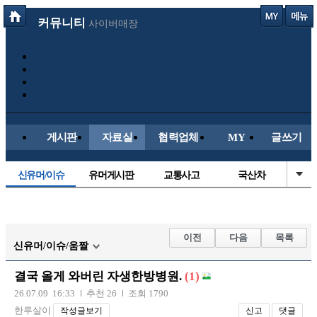
커뮤니티
사이버매장
게시판
자료실
협력업체
MY
글쓰기
신유머/이슈
유머게시판
교통사고
국산차
수입차
내차사진
직찍/특종
자동차사진
후방주의방
레이싱모델
자유사진
군사/무기
이전
다음
목록
신유머/이슈/움짤
트럭/버스
항공/해운/철도
올드카/추억
오토바이
결국 올게 와버린 자생한방병원.
(1)
장착시공사진
26.07.09 16:33
추천 26
조회 1790
한루살이
작성글보기
신고
댓글