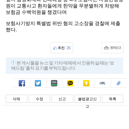
원이 교통사고 환자들에게 한약을 무분별하게 처방해
보험금 수백억원을 챙겼다며
보험사기방지 특별법 위반 혐의 고소장을 경찰에 제출
했다.
추천
26
본 게시물을 뉴스 및 기타 매체에서 인용하실 때는 '보
배드림' 출처 표기를 부탁드립니다
페북
트윗
밴드
카톡
카스
복사
스크랩
삭제
수정
신고
불법광고신
목록
고