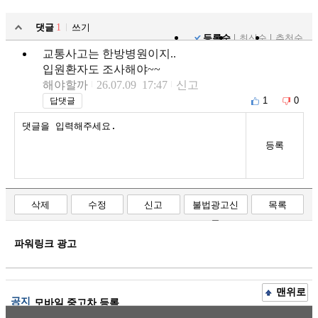
댓글
1
쓰기
등록순
최신순
추천순
교통사고는 한방병원이지..
입원환자도 조사해야~~
해야할까
26.07.09 17:47
신고
1
0
답댓글
등록
삭제
수정
신고
불법광고신
목록
고
파워링크 광고
맨위로
공지
모바일 중고차 등록