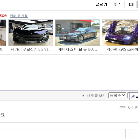
2329
인터넷 신청
I
페라리 푸로산게 6.5 V1..
제네시스 더 올 뉴 G80 ..
맥라렌 720S 스파
|
내 댓글 보기
추천 0
반
아요