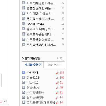
이게 인천공항이라는게 믿겨지..
132
열흘전 군대간 아들 소포(가..
125
의식 잃은 여성 살리려다 성..
120
책임없는 쾌락이란 말에 빡친..
113
'고기와 수박&..
105
절대로 50대이상의 딜러를 ..
88
호주도 무슬림 한테 점령 당..
83
미국공연 논란으로 지금 다시..
79
주차빌런같은데 제가 잘못한건..
78
게시글 추천수
댓글 추천수
나라간다
108
윈스9192
100
나그네11
51
림드qhqo
49
바이킹발할라
21
달리는신짱구
14
고
그리운문재인대통령님
14