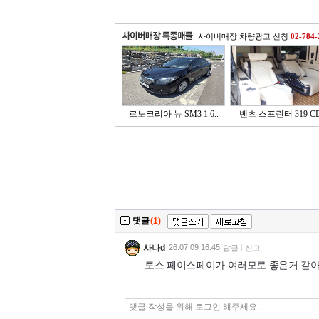
사이버매장 차량광고 신청
02-784-
르노코리아 뉴 SM3 1.6..
벤츠 스프린터 319 CD
댓글
(1)
|
사나d
26.07.09 16:45
답글
신고
토스 페이스페이가 여러모로 좋은거 같