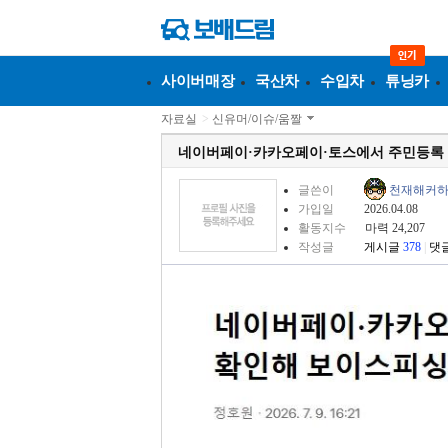
사이버매장
국산차
수입차
튜닝카
자료실
>
신유머/이슈/움짤
네이버페이·카카오페이·토스에서 주민등록 
글쓴이
천재해커
가입일
2026.04.08
활동지수
마력 24,207
작성글
게시글
378
|
댓