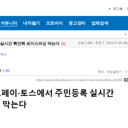
로그인
커뮤니티
내차팔기
오토바이
중고장터
업체검색
조회
1,091
|
추천
7
|
2026.07.09 (목)
실시간 확인해 보이스피싱 막는다
[1]
하데스
글
1,342
|
|
쪽지
작성글보기
신
https://www.bobaedream.co.kr/view?code=humor&No=160288