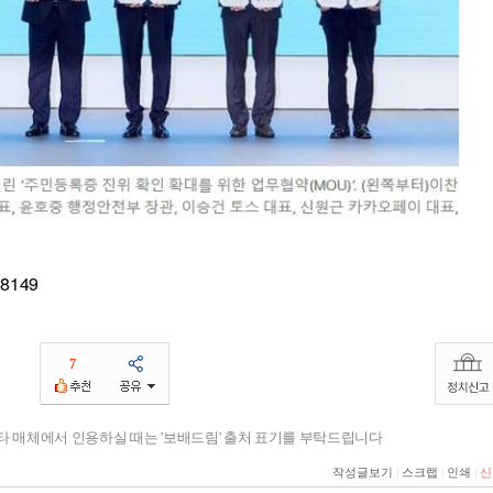
08149
7
기타 매체에서 인용하실 때는 '보배드림' 출처 표기를 부탁드립니다
작성글보기
|
스크랩
|
인쇄
|
신