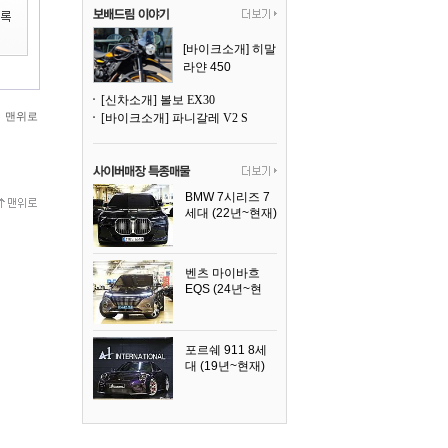
[바이크소개] 히말
라얀 450
[신차소개] 볼보 EX30
맨위로
[바이크소개] 파니갈레 V2 S
BMW 7시리즈 7
세대 (22년~현재)
2025년식
벤츠 마이바흐
EQS (24년~현
재)
2024년식
포르쉐 911 8세
대 (19년~현재)
2026년식