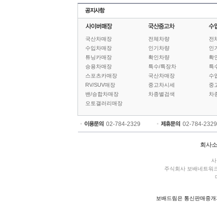
국산차매장
전체차량
전
수입차매장
인기차량
인
튜닝카매장
확인차량
확
승용차매장
특수/특장차
특
스포츠카매장
국산차매장
수
RV/SUV매장
중고차시세
중
밴/승합차매장
차종별검색
차
오토갤러리매장
02-784-2329
02-784-2329
회사
사
주식회사 보배네트워
보배드림은 통신판매중개자