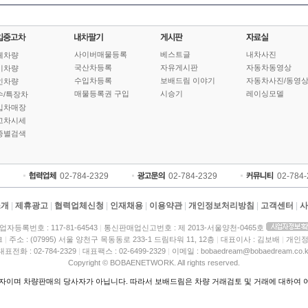
사이버매물등록
베스트글
내차사진
체차량
국산차등록
자유게시판
자동차동영상
기차량
수입차등록
보배드림 이야기
자동차사진/동영
인차량
매물등록권 구입
시승기
레이싱모델
수/특장차
입차매장
고차시세
종별검색
02-784-2329
02-784-2329
02-784
소개
|
제휴광고
|
협력업체신청
|
인재채용
|
이용약관
|
개인정보처리방침
|
고객센터
|
사
업자등록번호 : 117-81-64543
|
통신판매업신고번호 : 제 2013-서울양천-0465호
크
|
주소 : (07995) 서울 양천구 목동동로 233-1 드림타워 11, 12층
|
대표이사 : 김보배
|
개인정
대표전화 : 02-784-2329
|
대표팩스 : 02-6499-2329
|
이메일 : bobaedream@bobaedream.co.k
Copyright © BOBAENETWORK. All rights reserved.
이며 차량판매의 당사자가 아닙니다. 따라서 보배드림은 차량 거래검토 및 거래에 대하여 어