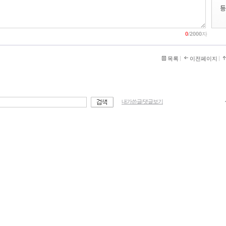
0
/
2000
자
목록
이전페이지
내가쓴글/댓글보기