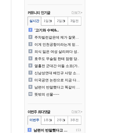
실시간
1일전
2일전
3일전
'고기와 수박&..
주차빌런같은데 제가 잘못한건..
이게 인천공항이라는게 믿겨지..
의식 잃은 여성 살리려다 성..
호주도 무슬림 한테 점령 당..
열흘전 군대간 아들 소포(가..
신남성연대 배인규 사망 소식..
미국공연 논란으로 지금 다시..
남편이 반말했다고 똑같이 반..
뜻밖의 선물~~~
이번주
1주전
2주전
3주전
남편이 반말했다고 똑같이 반..
153