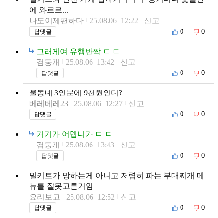
에 와르르...
나도이제편하다
25.08.06 12:22
신고
0
0
답댓글
그러게여 유행반짝 ㄷ ㄷ
검둥개
25.08.06 13:42
신고
0
0
답댓글
울동네 3인분에 9천원인디?
베레베레23
25.08.06 12:27
신고
0
0
답댓글
거기가 어뎁니가 ㄷ ㄷ
검둥개
25.08.06 13:43
신고
0
0
답댓글
밀키트가 망하는게 아니고 저렴히 파는 부대찌개 메
뉴를 잘못고른거임
요리보고
25.08.06 12:52
신고
0
0
답댓글