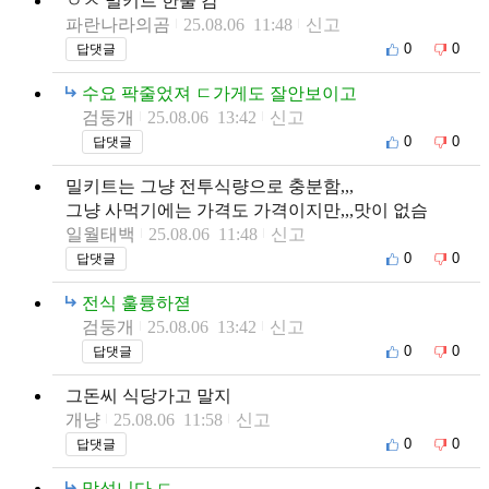
ㅇㅈ 밀키트 한물 감
파란나라의곰
25.08.06 11:48
신고
0
0
답댓글
수요 팍줄었져 ㄷ가게도 잘안보이고
검둥개
25.08.06 13:42
신고
0
0
답댓글
밀키트는 그냥 전투식량으로 충분함,,,
그냥 사먹기에는 가격도 가격이지만,,,맛이 없슴
일월태백
25.08.06 11:48
신고
0
0
답댓글
전식 훌륭하젿
검둥개
25.08.06 13:42
신고
0
0
답댓글
그돈씨 식당가고 말지
개냥
25.08.06 11:58
신고
0
0
답댓글
맞섭니다 ㄷ