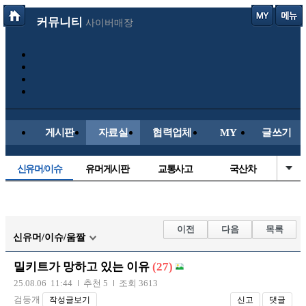
커뮤니티
사이버매장
게시판
자료실
협력업체
MY
글쓰기
신유머/이슈
유머게시판
교통사고
국산차
수입차
내차사진
직찍/특종
자동차사진
후방주의방
레이싱모델
자유사진
군사/무기
이전
다음
목록
신유머/이슈/움짤
트럭/버스
항공/해운/철도
올드카/추억
오토바이
밀키트가 망하고 있는 이유
(27)
장착시공사진
25.08.06 11:44
추천 5
조회 3613
검둥개
작성글보기
신고
댓글