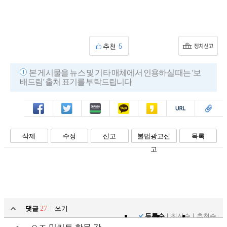
추천
5
본 게시물을 뉴스 및 기타 매체에서 인용하실 때는 '보
배드림' 출처 표기를 부탁드립니다
페북
트윗
밴드
카톡
카스
복사
스크랩
삭제
수정
신고
불법광고신
목록
고
댓글
27
쓰기
등록순
최신순
추천순