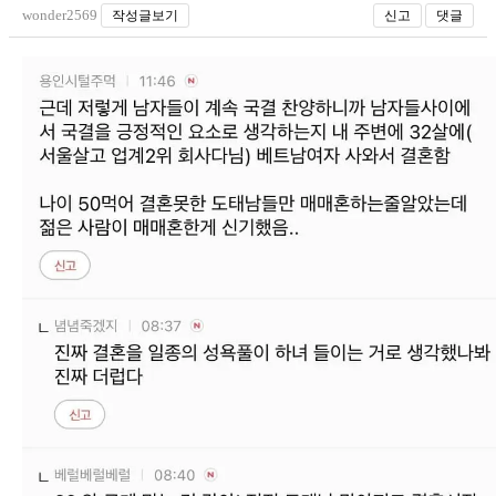
wonder2569
작성글보기
신고
댓글