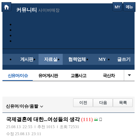
커뮤니티
사이버매장
게시판
자료실
협력업체
MY
글쓰기
신유머/이슈
유머게시판
교통사고
국산차
수입차
내차사진
직찍/특종
자동차사진
후방주의방
레이싱모델
자유사진
군사/무기
이전
다음
목록
신유머/이슈/움짤
트럭/버스
항공/해운/철도
올드카/추억
오토바이
국제결혼에 대한...여성들의 생각
(111)
장착시공사진
25.08.13 22:55
추천 1015
조회 72531
수정 25.08.13 23:11