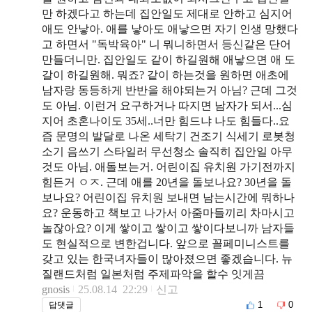
만 하겠다고 하는데 집안일도 제대로 안하고 심지어
애도 안낳아. 애를 낳아도 애낳으면 자기 인생 망했다
고 하면서 "독박육아" 니 뭐니하면서 등신같은 단어
만들더니만. 집안일도 같이 하길원해 애낳으면 애 도
갈이 하길원해. 뭐죠? 같이 하는것을 원하면 애초에
남자랑 동등하게 반반을 해야되는거 아님? 근데 그것
도 아님. 이런거 요구하거나 따지면 남자가 되서...심
지어 초혼나이도 35세..너만 힘드냐 나도 힘들다..요
즘 문명의 발달로 나온 세탁기 건조기 식세기 로봇청
소기 음쓰기 스타일러 무선청소 솔직히 집안일 아무
것도 아님. 애돌보는거. 어린이집 유치원 가기전까지
힘든거 ㅇㅈ. 근데 애를 20년을 돌보나요? 30년을 돌
보나요? 어린이집 유치원 보내면 남는시간에 뭐하나
요? 운동하고 책보고 나가서 아줌마들끼리 차마시고
놀잖아요? 이게 쌓이고 쌓이고 쌓이다보니까 남자들
도 현실적으로 변한겁니다. 앞으로 꼴페미니스트를
갖고 있는 한국녀자들이 많아졌으면 좋겠습니다. 뉴
질랜드처럼 일본처럼 주제파악을 할수 잇게끔
gnosis
25.08.14 22:29
신고
1
0
답댓글