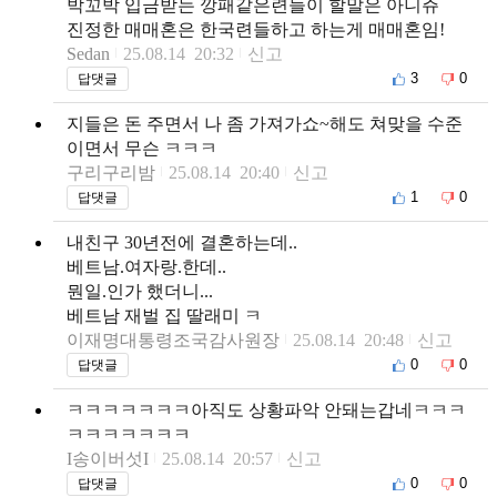
박꼬박 입금받는 깡패같은련들이 할말은 아니쥬
진정한 매매혼은 한국련들하고 하는게 매매혼임!
Sedan
25.08.14 20:32
신고
3
0
답댓글
지들은 돈 주면서 나 좀 가져가쇼~해도 쳐맞을 수준
이면서 무슨 ㅋㅋㅋ
구리구리밤
25.08.14 20:40
신고
1
0
답댓글
내친구 30년전에 결혼하는데..
베트남.여자랑.한데..
뭔일.인가 했더니...
베트남 재벌 집 딸래미 ㅋ
이재명대통령조국감사원장
25.08.14 20:48
신고
0
0
답댓글
ㅋㅋㅋㅋㅋㅋㅋ아직도 상황파악 안돼는갑네ㅋㅋㅋ
ㅋㅋㅋㅋㅋㅋㅋ
I송이버섯I
25.08.14 20:57
신고
0
0
답댓글