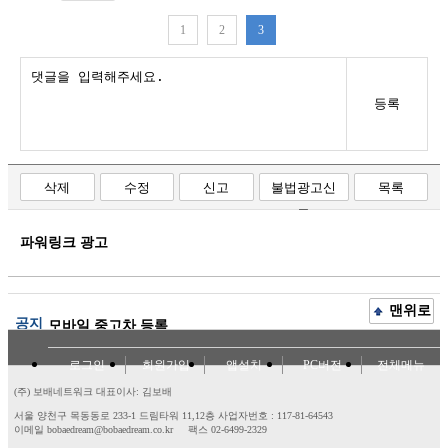
1
2
3
등록
삭제
수정
신고
불법광고신
목록
고
파워링크 광고
맨위로
공지
모바일 중고차 등록
로그인
회원가입
앱설치
PC버전
전체메뉴
(주) 보배네트워크 대표이사: 김보배
서울 양천구 목동동로 233-1 드림타워 11,12층
사업자번호 : 117-81-64543
이메일 bobaedream@bobaedream.co.kr
팩스 02-6499-2329