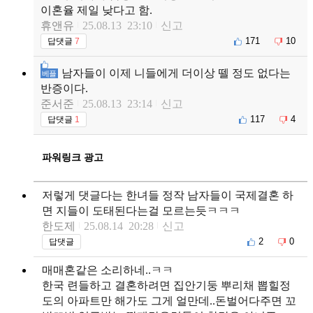
이혼율 제일 낮다고 함.
휴앤유
25.08.13 23:10
신고
171
10
답댓글
7
남자들이 이제 니들에게 더이상 뗄 정도 없다는
베플
반증이다.
준서준
25.08.13 23:14
신고
117
4
답댓글
1
파워링크 광고
저렇게 댓글다는 한녀들 정작 남자들이 국제결혼 하
면 지들이 도태된다는걸 모르는듯ㅋㅋㅋ
한도제
25.08.14 20:28
신고
2
0
답댓글
매매혼같은 소리하네..ㅋㅋ
한국 련들하고 결혼하려면 집안기둥 뿌리채 뽑힐정
도의 아파트만 해가도 그게 얼만데..돈벌어다주면 꼬