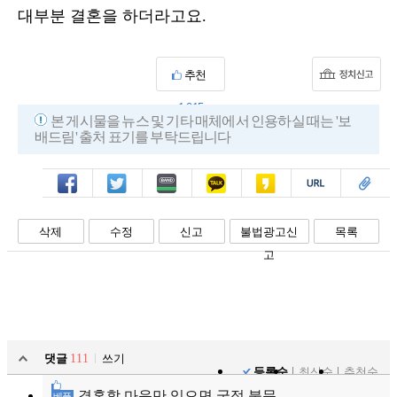
대부분 결혼을 하더라고요.
추천
1,015
본 게시물을 뉴스 및 기타 매체에서 인용하실 때는 '보
배드림' 출처 표기를 부탁드립니다
페북
트윗
밴드
카톡
카스
복사
스크랩
삭제
수정
신고
불법광고신
목록
고
댓글
111
쓰기
등록순
최신순
추천순
결혼할 마음만 있으면 국적 불문
베플