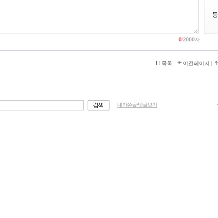
0
/
2000
자
목록
이전페이지
내가쓴글/댓글보기