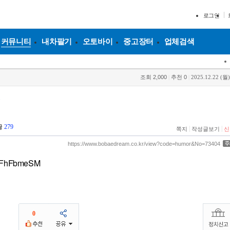
로그인
커뮤니티
내차팔기
오토바이
중고장터
업체검색
조회
2,000
|
추천
0
|
2025.12.22 (월)
코
글
279
|
|
쪽지
작성글보기
신
https://www.bobaedream.co.kr/view?code=humor&No=73404
2qJFhFbmeSM
0