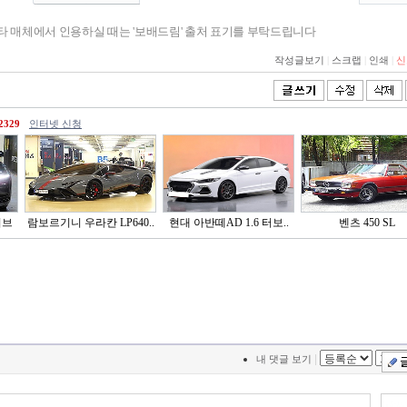
기타 매체에서 인용하실 때는 '보배드림' 출처 표기를 부탁드립니다
작성글보기
|
스크랩
|
인쇄
|
신
2329
인터넷 신청
이브
람보르기니 우라칸 LP640..
현대 아반떼AD 1.6 터보..
벤츠 450 SL
|
내 댓글 보기