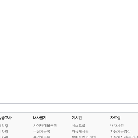
사이버매물등록
베스트글
내차사진
체차량
국산차등록
자유게시판
자동차동영상
기차량
수입차등록
보배드림 이야기
자동차사진/동영
인차량