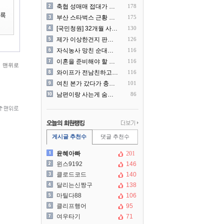
축협 성매매 접대가 더 충격..
178
부산 스타벅스 근황 ㅎㄷㄷ
175
[국민청원] 32개월 사랑하..
130
제가 이상한건지 판단 부탁드..
126
자식농사 망친 순대국집 사장..
116
이혼을 준비해야 할 것 같습..
116
맨위로
와이프가 전남친하고 해외여행..
116
여친 본가 갔다가 충격 먹은..
101
남편이랑 사는게 숨막힌다는 ..
86
게시글 추천수
댓글 추천수
윤혜아빠
201
윈스9192
146
클로드코드
140
달리는신짱구
138
마틸다88
106
클리프행어
95
여우타기
71