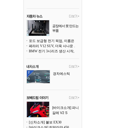
공장에서 못 만드는
부품
3D 프린팅으로 찍
어낸다
포드 보급형 전기 픽업, 이름은 `패덤`
페라리 V12 SUV, 더욱 사나운 얼굴로 돌아온다
BMW 전기 3시리즈 생산 시작, 뮌헨 공장은 전기차 전용으로 전환
경차에스틱
[바이크소개] 파니
갈레 V2 S
[신차소개] 볼보 EX30
[바이크소개] 히말라얀 450