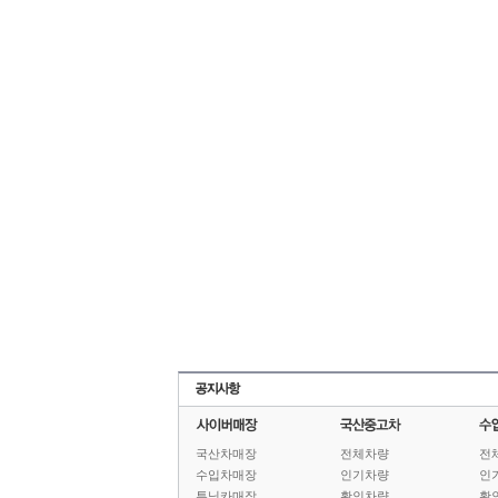
국산차매장
전체차량
전
수입차매장
인기차량
인
튜닝카매장
확인차량
확