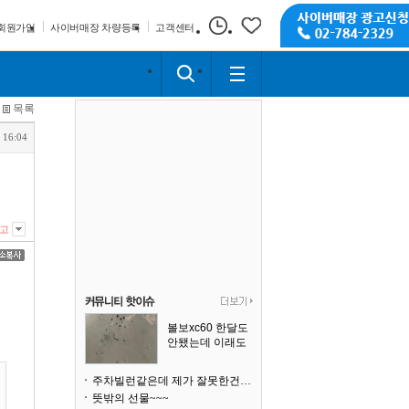
회원가입
사이버매장 차량등록
고객센터
목록
 16:04
고
볼보xc60 한달도
안됐는데 이래도
되나요?
주차빌런같은데 제가 잘못한건가요
뜻밖의 선물~~~