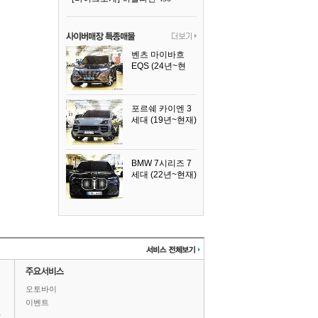
벤츠 마이바흐
EQS (24년~현
재)
2024년식
포르쉐 카이엔 3
세대 (19년~현재)
2024년식
BMW 7시리즈 7
세대 (22년~현재)
2025년식
오토바이
이벤트
상