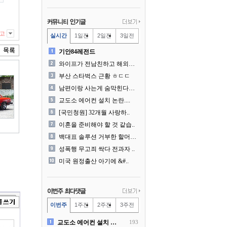
고
실시간
1일전
2일전
3일전
기안84레전드
와이프가 전남친하고 해외여행..
부산 스타벅스 근황 ㅎㄷㄷ
남편이랑 사는게 숨막힌다는 ..
교도소 에어컨 설치 논란....
[국민청원] 32개월 사랑하..
이혼을 준비해야 할 것 같습..
백대표 솔루션 거부한 할머니..
성폭행 무고죄 싹다 전과자 ..
미국 원정출산 아기에 &#..
이번주
1주전
2주전
3주전
교도소 에어컨 설치 논란....
193