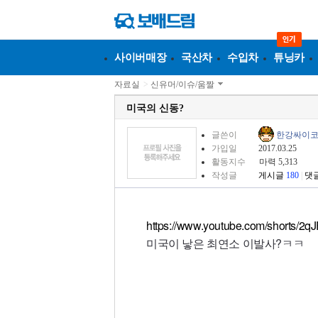
사이버매장
국산차
수입차
튜닝카
자료실
>
신유머/이슈/움짤
미국의 신동?
글쓴이
한강싸이
가입일
2017.03.25
활동지수
마력 5,313
작성글
게시글
180
|
댓
https://www.youtube.com/shorts/
미국이 낳은 최연소 이발사?ㅋㅋ