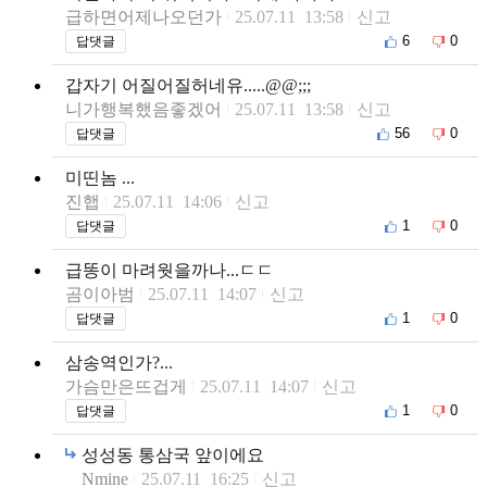
급하면어제나오던가
25.07.11 13:58
신고
6
0
답댓글
갑자기 어질어질허네유.....@@;;;
니가행복했음좋겠어
25.07.11 13:58
신고
56
0
답댓글
미띤놈 ...
진햅
25.07.11 14:06
신고
1
0
답댓글
급똥이 마려웟을까나...ㄷㄷ
곰이아범
25.07.11 14:07
신고
1
0
답댓글
삼송역인가?...
가슴만은뜨겁게
25.07.11 14:07
신고
1
0
답댓글
성성동 통삼국 앞이에요
Nmine
25.07.11 16:25
신고