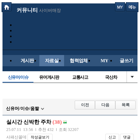
커뮤니티
사이버매장
게시판
자료실
협력업체
MY
글쓰기
신유머/이슈
유머게시판
교통사고
국산차
수입차
내차사진
직찍/특종
자동차사진
후방주의방
레이싱모델
자유사진
군사/무기
이전
다음
목록
신유머/이슈/움짤
트럭/버스
항공/해운/철도
올드카/추억
오토바이
실시간 신박한 주차
(38)
장착시공사진
25.07.11 13:56
추천 432
조회 32207
사패산꼴데
작성글보기
신고
댓글