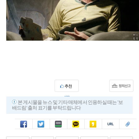
추천
432
본 게시물을 뉴스 및 기타 매체에서 인용하실 때는 '보
배드림' 출처 표기를 부탁드립니다
페북
트윗
밴드
카톡
카스
복사
스크랩