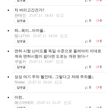
0
0
답댓글
차 버리고간건가?
판테인
25.07.11 14:43
신고
0
0
답댓글
햐...욕이...아까울..
떵나기이
25.07.11 14:54
신고
0
0
답댓글
면허 시험 난이도를 독일 수준으로 올려야지 이대로
계속 면허시험이 쉽다면 도로는 개판 된다~!
쿠델카
25.07.11 15:07
신고
0
0
답댓글
성성 여기 주차 헬인데.. 그렇다고 저래 주차를;;
Nmine
25.07.11 16:24
신고
0
0
답댓글
이런..
예스어데이
25.07.11 21:37
신고
0
0
답댓글