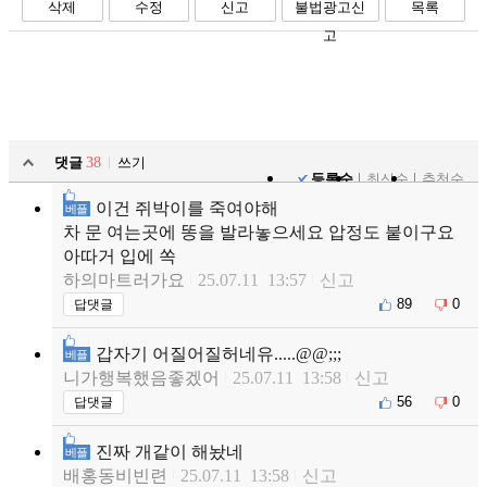
삭제
수정
신고
불법광고신
목록
고
댓글
38
쓰기
등록순
최신순
추천순
이건 쥐박이를 죽여야해
베플
차 문 여는곳에 똥을 발라놓으세요 압정도 붙이구요
아따거 입에 쏙
하의마트러가요
25.07.11 13:57
신고
89
0
답댓글
갑자기 어질어질허네유.....@@;;;
베플
니가행복했음좋겠어
25.07.11 13:58
신고
56
0
답댓글
진짜 개같이 해놨네
베플
배홍동비빈련
25.07.11 13:58
신고