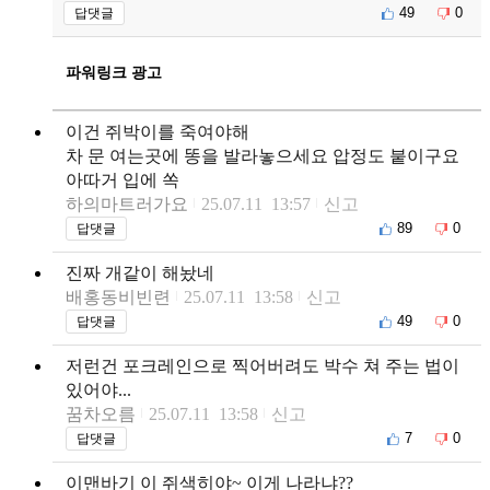
49
0
답댓글
파워링크 광고
이건 쥐박이를 죽여야해
차 문 여는곳에 똥을 발라놓으세요 압정도 붙이구요
아따거 입에 쏙
하의마트러가요
25.07.11 13:57
신고
89
0
답댓글
진짜 개같이 해놨네
배홍동비빈련
25.07.11 13:58
신고
49
0
답댓글
저런건 포크레인으로 찍어버려도 박수 쳐 주는 법이
있어야...
꿈차오름
25.07.11 13:58
신고
7
0
답댓글
이맨바기 이 쥐색히야~ 이게 나라냐??