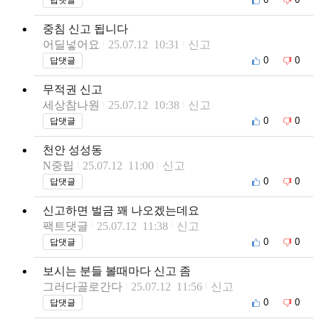
중침 신고 됩니다
어딜넣어요
25.07.12 10:31
신고
0
0
답댓글
무적권 신고
세상참나원
25.07.12 10:38
신고
0
0
답댓글
천안 성성동
N중립
25.07.12 11:00
신고
0
0
답댓글
신고하면 벌금 꽤 나오겠는데요
팩트댓글
25.07.12 11:38
신고
0
0
답댓글
보시는 분들 볼때마다 신고 좀
그러다골로간다
25.07.12 11:56
신고
0
0
답댓글