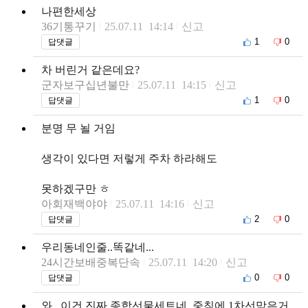
나편한세상
36기통꾸기
25.07.11 14:14
신고
1
0
답댓글
차 버린거 같은데요?
군자보구십년불만
25.07.11 14:15
신고
1
0
답댓글
분명 무 뇔 거임
생각이 있다면 저렇게 주차 하라해도
못하겠구만 ㅎ
아회재백야야
25.07.11 14:16
신고
2
0
답댓글
우리동네인줄..똑같네...
24시간보배중복단속
25.07.11 14:20
신고
0
0
답댓글
와...이건 진짜 종합선물세트네. 중침에 1차선막은거