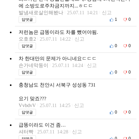
에 소방도로주차금지까지...ㅎㄷㄷ
발냄새로살인해봤나
25.07.11 14:21
신고
1
0
답댓글
저런놈은 급똥이라도 차를 뺐어야됨.
오호호2
25.07.11 14:22
신고
0
0
답댓글
차 한대만의 문제가 아니네요ㄷㄷㄷ
손가네막둥이
25.07.11 14:24
신고
0
0
답댓글
충청남도 천안시 서북구 성성동 731
요기 맞죠???
VvbdvV
25.07.11 14:25
신고
0
0
답댓글
급똥이라도 이건 좀…
셔터빡
25.07.11 14:28
신고
0
0
답댓글