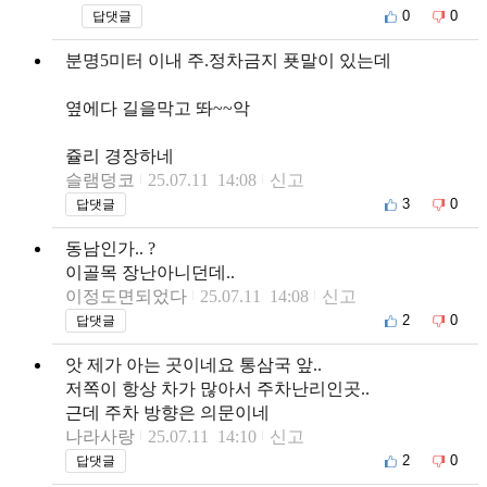
0
0
답댓글
분명5미터 이내 주.정차금지 푯말이 있는데
옆에다 길을막고 똬~~악
쥴리 경장하네
슬램덩코
25.07.11 14:08
신고
3
0
답댓글
동남인가.. ?
이골목 장난아니던데..
이정도면되었다
25.07.11 14:08
신고
2
0
답댓글
앗 제가 아는 곳이네요 통삼국 앞..
저쪽이 항상 차가 많아서 주차난리인곳..
근데 주차 방향은 의문이네
나라사랑
25.07.11 14:10
신고
2
0
답댓글