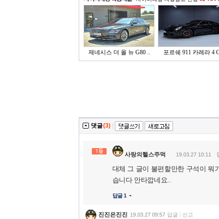
제네시스 더 올 뉴 G80 ..
포르쉐 911 카레라 4 G
댓글
(3)
|
사랑의헬스주먹
19.03.27 10:11
대체 그 글이 불편할만한 구석이 뭐
습니다 안타깝네요..
답글 1
진진은진진
19.03.27 09:57
답글
신고