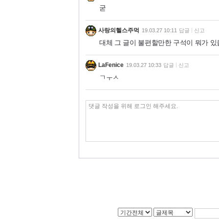
굳
사랑의헬스주먹
19.03.27 10:11
답글
신고
대체 그 글이 불편할만한 구석이 뭐가 
LaFenice
19.03.27 10:33
답글
신고
ㄱㅜㅅ