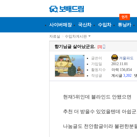
사이버매장
국산차
수입차
튜닝카
자료실
>
수입차게시판
향기님글 살아났군요.
[3]
글쓴이
겨울파도
가입일
2012.11.01
활동지수
마력 156,854
작성글
게시글
3,202
|
현재5위인데 블라인드 안됐으면
추천 더 받을수 있었을텐데 아쉽군
나눔글도 천안함글이라 불편한분