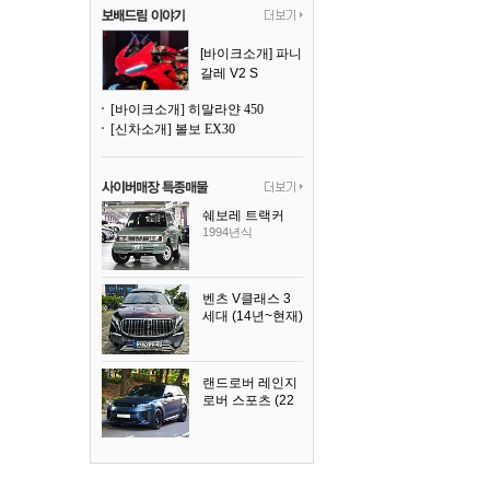
[바이크소개] 파니
갈레 V2 S
[바이크소개] 히말라얀 450
[신차소개] 볼보 EX30
쉐보레 트랙커
1994년식
벤츠 V클래스 3
세대 (14년~현재)
2023년식
랜드로버 레인지
로버 스포츠 (22
년~현재)
2025년식