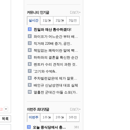
실시간
1일전
2일전
3일전
친일파 재산 환수하겠다!
와이프가 어느순간 부터 배달..
직거래 220배 증가, 공인..
책임없는 쾌락이란 말에 빡친..
하하와의 결혼을 확신한 순간
렌트카 수리 견적이 과한 것..
'고기와 수박&..
주차빌런같은데 제가 잘못한건..
배인규 신남성연대 대표 실체
열흘전 군대간 아들 소포(가..
고
이번주
1주전
2주전
3주전
오늘 중식당에서 충격 목격담
381