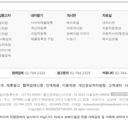
사이버매물등록
베스트글
내차사진
체차량
국산차등록
자유게시판
자동차동영상
기차량
수입차등록
보배드림 이야기
자동차사진/동영
인차량
매물등록권 구입
시승기
레이싱모델
수/특장차
입차매장
고차시세
종별검색
02-784-2329
02-784-2329
02-784
소개
|
제휴광고
|
협력업체신청
|
인재채용
|
이용약관
|
개인정보처리방침
|
고객센터
|
사
업자등록번호 : 117-81-64543
|
통신판매업신고번호 : 제 2013-서울양천-0465호
크
|
주소 : (07995) 서울 양천구 목동동로 233-1 드림타워 11, 12층
|
대표이사 : 김보배
|
개인정
대표전화 : 02-784-2329
|
대표팩스 : 02-6499-2329
|
이메일 : bobaedream@bobaedream.co.k
Copyright © BOBAENETWORK. All rights reserved.
이며 차량판매의 당사자가 아닙니다. 따라서 보배드림은 차량 거래검토 및 거래에 대하여 어