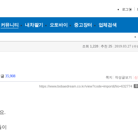
로그인
커뮤니티
내차팔기
오토바이
중고장터
업체검색
조회
1,228
|
추천
25
|
2019.03.27 (수)
댓글
35,908
|
|
쪽지
작성글보기
신
https://www.bobaedream.co.kr/view?code=import&No=632774
요.
들이