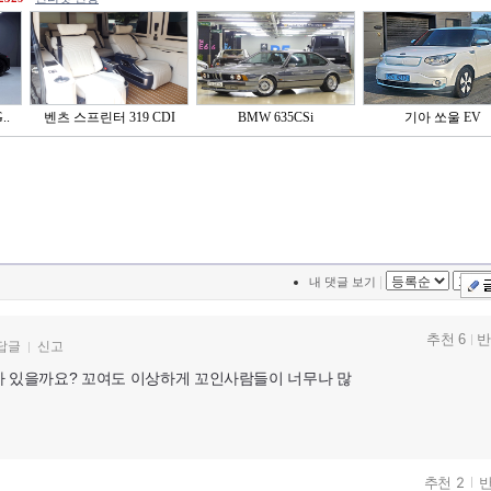
..
벤츠 스프린터 319 CDI
BMW 635CSi
기아 쏘울 EV
|
내 댓글 보기
추천 6
반
답글
신고
가 있을까요? 꼬여도 이상하게 꼬인사람들이 너무나 많
추천 2
반