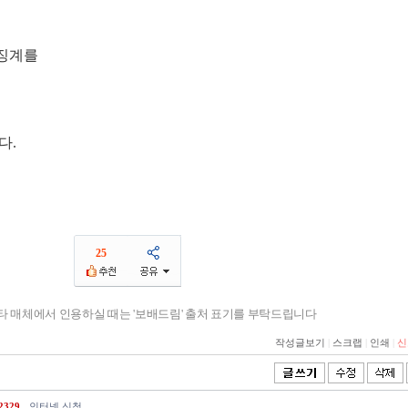
징계를
다.
25
기타 매체에서 인용하실 때는 '보배드림' 출처 표기를 부탁드립니다
작성글보기
|
스크랩
|
인쇄
|
신
2329
인터넷 신청