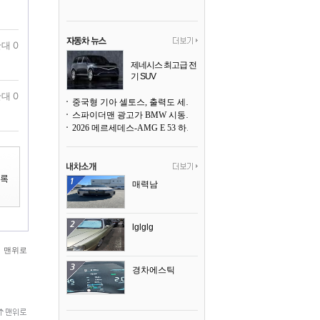
대 0
제네시스 최고급 전
기 SUV
곧 베일을 벗는다
대 0
중국형 기아 셀토스, 출력도 세지고 27인치 초대형 디스플레이까지
스파이더맨 광고가 BMW 시동화면을 점령하다, 오너들은 불만
2026 메르세데스-AMG E 53 하이브리드 왜건 시승기
매력남
lglglg
맨위로
경차에스틱