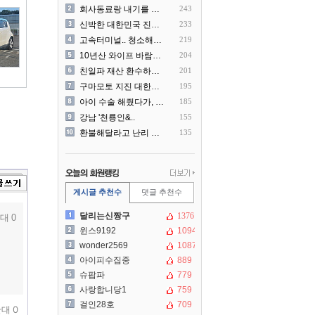
회사동료랑 내기를 했습니다
243
신박한 대한민국 진상 근황
233
고속터미널.. 청소해주시는..
219
10년산 와이프 바람나서 이..
204
친일파 재산 환수하겠다!
201
구마모토 지진 대한항공 생수..
195
아이 수술 해줬다가, 부모에..
185
강남 '천룡인&..
155
환불해달라고 난리 난 미국 ..
135
게시글 추천수
댓글 추천수
달리는신짱구
1376
대 0
윈스9192
1094
wonder2569
1087
아이피수집중
889
슈팝파
779
사랑합니당1
759
걸인28호
709
대 0