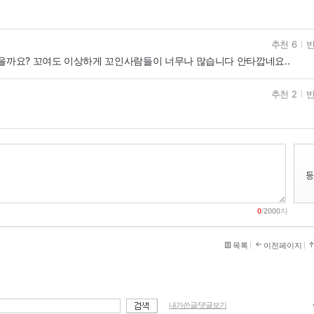
추천 6
반
있을까요? 꼬여도 이상하게 꼬인사람들이 너무나 많습니다 안타깝네요..
추천 2
반
0
/
2000
자
목록
이전페이지
내가쓴글/댓글보기