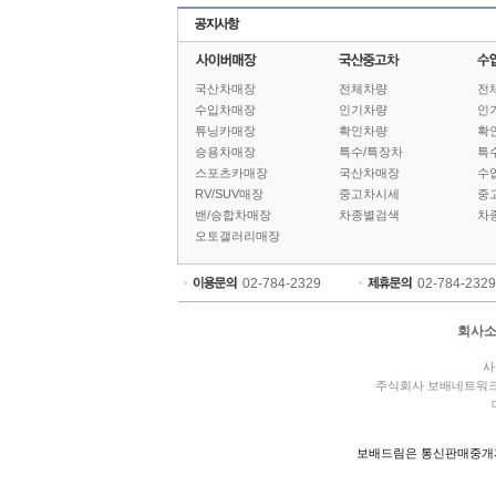
국산차매장
전체차량
전
수입차매장
인기차량
인
튜닝카매장
확인차량
확
승용차매장
특수/특장차
특
스포츠카매장
국산차매장
수
RV/SUV매장
중고차시세
중
밴/승합차매장
차종별검색
차
오토갤러리매장
02-784-2329
02-784-2329
회사
사
주식회사 보배네트워
보배드림은 통신판매중개자