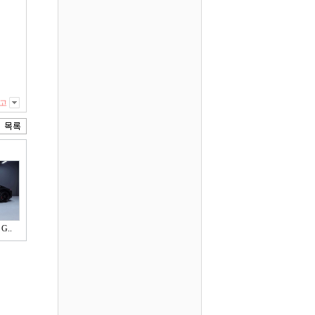
고
G..