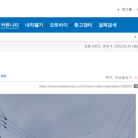
로그인
커뮤니티
내차팔기
오토바이
중고장터
업체검색
조회
4,971
|
추천
4
|
2022.05.31 (화)
460
|
|
쪽지
작성글보기
신
https://www.bobaedream.co.kr/view?code=import&No=696506