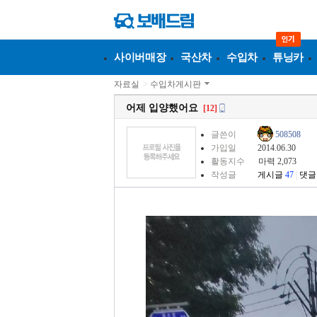
사이버매장
국산차
수입차
튜닝카
자료실
>
수입차게시판
어제 입양했어요
[12]
글쓴이
508508
가입일
2014.06.30
활동지수
마력 2,073
작성글
게시글
47
|
댓글