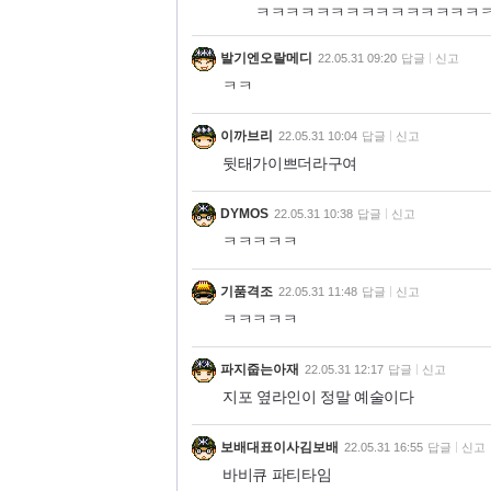
ㅋㅋㅋㅋㅋㅋㅋㅋㅋㅋㅋㅋㅋㅋㅋ
발기엔오랄메디
22.05.31 09:20
답글
신고
ㅋㅋ
이까브리
22.05.31 10:04
답글
신고
뒷태가이쁘더라구여
DYMOS
22.05.31 10:38
답글
신고
ㅋㅋㅋㅋㅋ
기품격조
22.05.31 11:48
답글
신고
ㅋㅋㅋㅋㅋ
파지줍는아재
22.05.31 12:17
답글
신고
지포 옆라인이 정말 예술이다
보배대표이사김보배
22.05.31 16:55
답글
신고
바비큐 파티타임