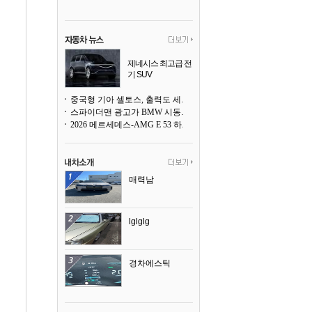
제네시스 최고급 전
기 SUV
곧 베일을 벗는다
중국형 기아 셀토스, 출력도 세지고 27인치 초대형 디스플레이까지
스파이더맨 광고가 BMW 시동화면을 점령하다, 오너들은 불만
2026 메르세데스-AMG E 53 하이브리드 왜건 시승기
매력남
lglglg
경차에스틱