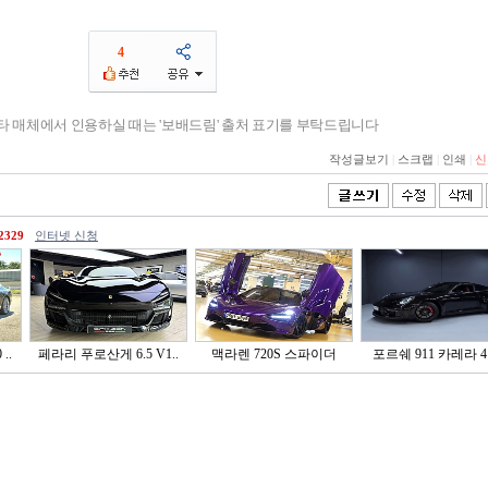
4
기타 매체에서 인용하실 때는 '보배드림' 출처 표기를 부탁드립니다
작성글보기
|
스크랩
|
인쇄
|
신
2329
인터넷 신청
..
페라리 푸로산게 6.5 V1..
맥라렌 720S 스파이더
포르쉐 911 카레라 4 