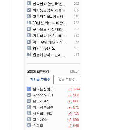
신박한 대한민국 진상 근황
233
회사동료랑 내기를 했습니다
230
고속터미널.. 청소해주시는..
216
10년산 와이프 바람나서 이..
202
구마모토 지진 대한항공 생수..
193
친일파 재산 환수하겠다!
193
아이 수술 해줬다가, 부모에..
185
강남 '천룡인&..
155
환불해달라고 난리 난 미국 ..
134
게시글 추천수
댓글 추천수
달리는신짱구
1244
wonder2569
962
윈스9192
960
아이피수집중
875
사랑합니당1
715
걸인28호
688
슈팝파
649