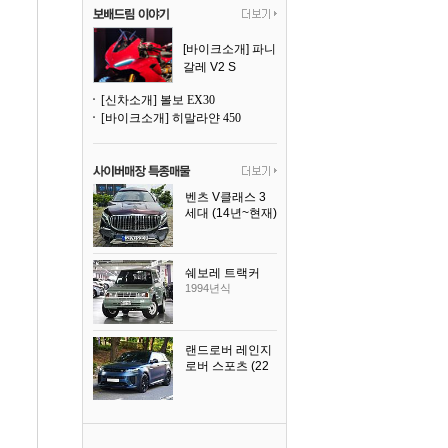
[바이크소개] 파니
갈레 V2 S
[신차소개] 볼보 EX30
[바이크소개] 히말라얀 450
벤츠 V클래스 3
세대 (14년~현재)
2023년식
쉐보레 트랙커
1994년식
랜드로버 레인지
로버 스포츠 (22
년~현재)
2025년식