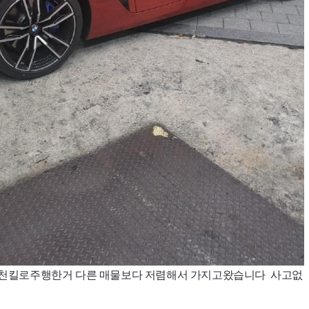
1천킬로주행한거 다른 매물보다 저렴해서 가지고왔습니다 사고없