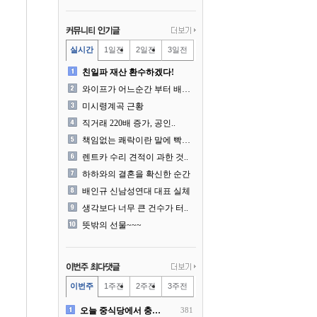
실시간
1일전
2일전
3일전
친일파 재산 환수하겠다!
와이프가 어느순간 부터 배달..
미시령계곡 근황
직거래 220배 증가, 공인..
책임없는 쾌락이란 말에 빡친..
렌트카 수리 견적이 과한 것..
하하와의 결혼을 확신한 순간
배인규 신남성연대 대표 실체
생각보다 너무 큰 건수가 터..
뜻밖의 선물~~~
이번주
1주전
2주전
3주전
오늘 중식당에서 충격 목격담
381