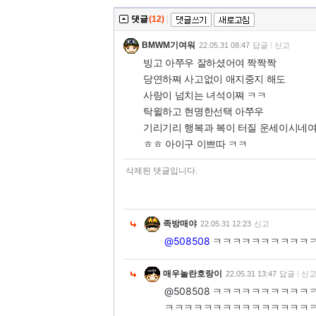
댓글
(12)
|
BMWM기여워
22.05.31 08:47
답글
신고
빙고 아쭈우 잘하셨어여 짝짝짝
당연하쪄 사고없이 애지중지 해도
사랑이 넘치는 녀석이쪄 ㅋㅋ
탁윌하고 현명한선택 아쭈우
기리기리 행복과 복이 터질 운세이시네
ㅎㅎ 아이구 이쁘따 ㅋㅋ
삭제된 댓글입니다.
족방매야
22.05.31 12:23
신고
@508508
ㅋㅋㅋㅋㅋㅋㅋㅋㅋㅋ
매우놀란호랑이
22.05.31 13:47
답글
신
@508508 ㅋㅋㅋㅋㅋㅋㅋㅋ
ㅋㅋㅋㅋㅋㅋㅋㅋㅋㅋㅋㅋㅋㅋㅋ