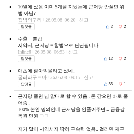
10월에 샀음 이미 5개월 지났는데 근저당 안풀면 위
법 아님?
집념의구라
26.05.08 06:20
신고
2
2
답댓글
수출 = 불법
서약서, 근저당 = 합법으로 판단됩니다
Inline6
26.05.08 06:53
신고
12
2
답댓글
애초에 팔아먹을라고 샀네...
굴러라구르마
26.05.08 09:15
신고
36
1
답댓글
근저당 풀면 님 맘대로 할 수 있음.. 돈 갚으면 바로 풀
어줌..
100% 본인 명의인데 근저당을 안풀어주면... 금융감
독원 민원 ㄱㄱ
저거 말이 서약서지 딱히 구속력 없음.. 걸리면 재구