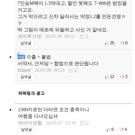
7인승M팩이 1.3억대고, 할인 못해도 7~800은 받았을
거고요.
그거 막으려고 신차 딜러사는 약정1.2를 만든건뎅ㅎ
ㅎ
딱 그림이 애초에 되팔려고 사신 거 같네요.
코비투가넷
26.05.08 09:51
신고
25
0
답댓글
수출 = 불법
베플
서약서, 근저당 = 합법으로 판단됩니다
Inline6
26.05.08 06:53
신고
12
2
답댓글
파워링크 광고
2300키로만 더타면 조건 충족이니
여행좀 다녀오십셔
에라이망할
26.05.07 23:39
신고
0
4
답댓글