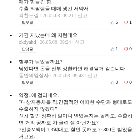
매가 힘들긴 함..
수출 되팔램들 때매 생긴 서약서..
꽉찬느낌
26.05.08 09:21
신고
5
1
답댓글
기간 지났는데 왜 저런데요
okdyahd
26.05.08 09:24
신고
1
0
답댓글
할부가 남았을까요?
남았다면 돈을 전부 상환하면 해결될거 같습니다.
동안의암살자
26.05.08 09:48
신고
0
0
답댓글
약정1에 걸리네요.
"대상자동차를 직.간접적인 어떠한 수단과 형태로도
수출하지 않겠다"
신차 할인 정확히 얼마나 받았는지는 몰라도, 수출하
면 거의 공짜로 차 굴린 셈 아닌가요?
7인승M팩이 1.3억대고, 할인 못해도 7~800은 받았을
거고요.