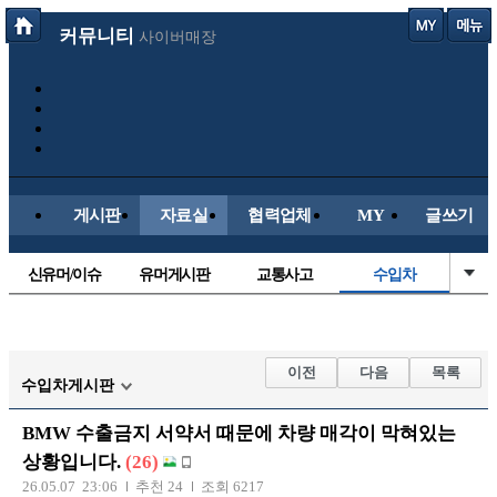
커뮤니티
사이버매장
게시판
자료실
협력업체
MY
글쓰기
신유머/이슈
유머게시판
교통사고
수입차
국산차
내차사진
직찍/특종
자동차사진
후방주의방
레이싱모델
자유사진
군사/무기
이전
다음
목록
수입차게시판
트럭/버스
항공/해운/철도
올드카/추억
오토바이
BMW 수출금지 서약서 때문에 차량 매각이 막혀있는
장착시공사진
상황입니다.
(26)
26.05.07 23:06
추천 24
조회 6217