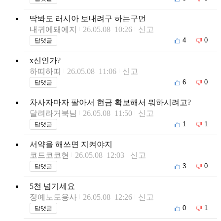
딱봐도 러시아 보내려구 하는구먼
내귀에돼에지
26.05.08 10:26
신고
4
0
답댓글
x신인가?
하띠하띠
26.05.08 11:06
신고
6
0
답댓글
차사자마자 팔아서 현금 확보해서 뭐하시려고?
달려라거북님
26.05.08 11:50
신고
1
1
답댓글
서약을 해쓰면 지켜야지
코드코코현
26.05.08 12:03
신고
3
0
답댓글
5천 넘기세요
정예노도용사
26.05.08 12:26
신고
0
1
답댓글