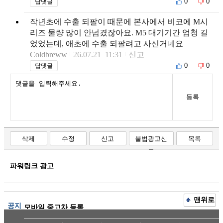
0
0
답댓글
작년초에 수출 되팔이 때문에 본사에서 비코에 M시
리즈 물량 많이 안넘겼잖아요. M5 대기기간 엄청 길
었었는데, 애초에 수출 되팔려고 사신거네요
Coldbreww
26.07.21 11:31
신고
0
0
답댓글
등록
삭제
수정
신고
불법광고신
목록
고
파워링크 광고
맨위로
공지
모바일 중고차 등록