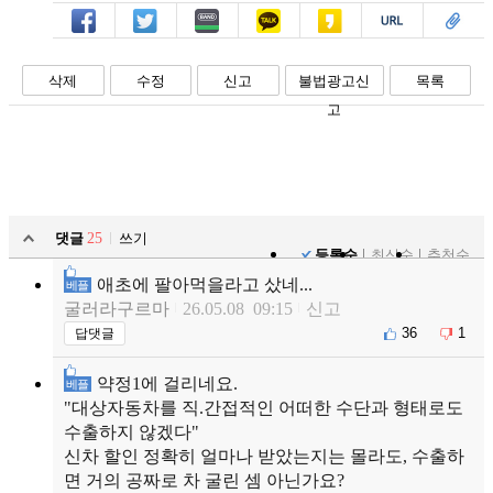
페북
트윗
밴드
카톡
카스
복사
스크랩
삭제
수정
신고
불법광고신
목록
고
댓글
25
쓰기
등록순
최신순
추천순
애초에 팔아먹을라고 샀네...
베플
굴러라구르마
26.05.08 09:15
신고
36
1
답댓글
약정1에 걸리네요.
베플
"대상자동차를 직.간접적인 어떠한 수단과 형태로도
수출하지 않겠다"
신차 할인 정확히 얼마나 받았는지는 몰라도, 수출하
면 거의 공짜로 차 굴린 셈 아닌가요?