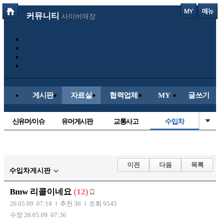
커뮤니티
사이버매장
게시판
자료실
협력업체
MY
글쓰기
신유머/이슈
유머게시판
교통사고
수입차
국산차
내차사진
직찍/특종
자동차사진
후방주의방
레이싱모델
자유사진
군사/무기
이전
다음
목록
수입차게시판
트럭/버스
항공/해운/철도
올드카/추억
오토바이
Bmw 리콜이네요
(12)
장착시공사진
26.05.09 07:18
추천 36
조회 9545
수정 26.05.09 07:36