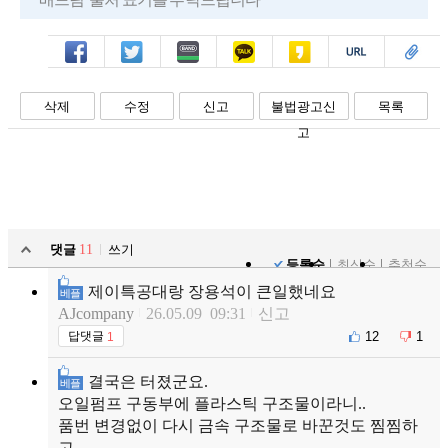
페북
트윗
밴드
카톡
카스
복사
스크랩
삭제
수정
신고
불법광고신
목록
고
댓글
11
쓰기
등록순
최신순
추천순
제이특공대랑 장용석이 큰일했네요
베플
AJcompany
26.05.09 09:31
신고
12
1
답댓글
1
결국은 터졌군요.
베플
오일펌프 구동부에 플라스틱 구조물이라니..
품번 변경없이 다시 금속 구조물로 바꾼것도 찜찜하
고...