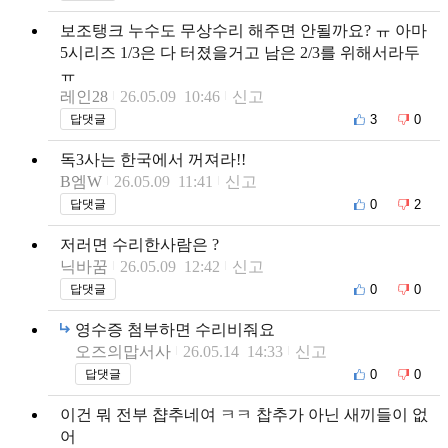
보조탱크 누수도 무상수리 해주면 안될까요? ㅠ 아마
5시리즈 1/3은 다 터졌을거고 남은 2/3를 위해서라두
ㅠ
레인28
26.05.09 10:46
신고
3
0
답댓글
독3사는 한국에서 꺼져라!!
B엠W
26.05.09 11:41
신고
0
2
답댓글
저러면 수리한사람은 ?
닉바꿈
26.05.09 12:42
신고
0
0
답댓글
영수증 첨부하면 수리비줘요
오즈의맙서사
26.05.14 14:33
신고
0
0
답댓글
이건 뭐 전부 챱추네여 ㅋㅋ 찹추가 아닌 새끼들이 없
어