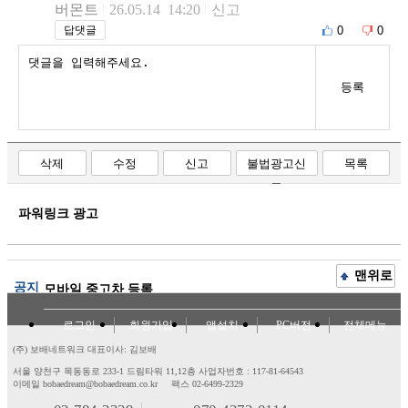
버몬트
26.05.14 14:20
신고
0
0
답댓글
등록
삭제
수정
신고
불법광고신
목록
고
파워링크 광고
맨위로
공지
모바일 중고차 등록
로그인
회원가입
앱설치
PC버전
전체메뉴
(주) 보배네트워크 대표이사: 김보배
서울 양천구 목동동로 233-1 드림타워 11,12층
사업자번호 : 117-81-64543
이메일 bobaedream@bobaedream.co.kr
팩스 02-6499-2329