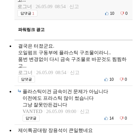
로그너
26.05.09 08:54
신고
10
0
답댓글
1
파워링크 광고
결국은 터졌군요.
오일펌프 구동부에 플라스틱 구조물이라니..
품번 변경없이 다시 금속 구조물로 바꾼것도 찜찜하
고...
로그너
26.05.09 08:54
신고
10
0
답댓글
플라스틱이건 금속이건 문제가 아닙니다
이전에도 프라스틱 많이 썼습니다
그냥 잘못만든겁니다
VANTED
26.05.09 09:00
신고
14
0
답댓글
제이특공대랑 장용석이 큰일했네요