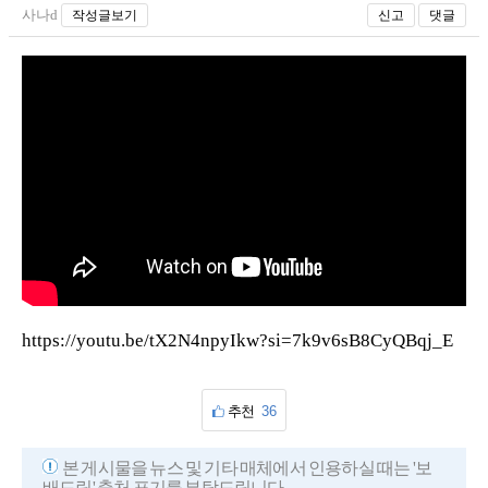
사나d
작성글보기
신고
댓글
https://youtu.be/tX2N4npyIkw?si=7k9v6sB8CyQBqj_E
추천
36
본 게시물을 뉴스 및 기타 매체에서 인용하실 때는 '보
배드림' 출처 표기를 부탁드립니다