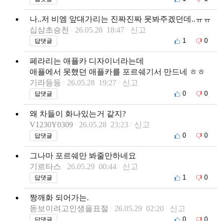
나..저 비엠 앞대가리는 진짜진짜 못봐주겠던데..ㅠㅠ
십삼초승천
26.05.28 18:47
신고
1
0
답댓글
페라리는 애플카 디자이너라는데
애플에서 못했던 애플카를 포르쉐기서 만드네 ㅎㅎ
기라등등
26.05.28 19:27
신고
0
0
답댓글
왜 차들이 화나있는거 같지?
V1230Y0309
26.05.28 23:23
신고
0
0
답댓글
그나마 포르쉐만 봐줄만하네요
기르타스
26.05.29 00:44
신고
1
0
답댓글
짱깨화 되어가는.
돋보이려고인생을표절
26.05.29 02:20
신고
0
0
답댓글