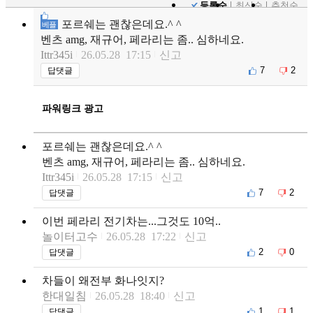
등록순
최신순
추천순
포르쉐는 괜찮은데요.^ ^
베플
벤츠 amg, 재규어, 페라리는 좀.. 심하네요.
Ittr345i
26.05.28 17:15
신고
7
2
답댓글
파워링크 광고
포르쉐는 괜찮은데요.^ ^
벤츠 amg, 재규어, 페라리는 좀.. 심하네요.
Ittr345i
26.05.28 17:15
신고
7
2
답댓글
이번 페라리 전기차는...그것도 10억..
놀이터고수
26.05.28 17:22
신고
2
0
답댓글
차들이 왜전부 화나잇지?
한대일침
26.05.28 18:40
신고
1
1
답댓글