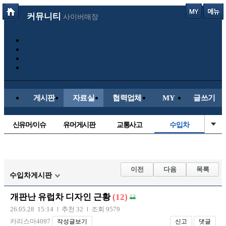
커뮤니티
사이버매장
게시판
자료실
협력업체
MY
글쓰기
신유머/이슈
유머게시판
교통사고
수입차
국산차
내차사진
직찍/특종
자동차사진
후방주의방
레이싱모델
자유사진
군사/무기
이전
다음
목록
수입차게시판
트럭/버스
항공/해운/철도
올드카/추억
오토바이
개판난 유럽차 디자인 근황
(12)
장착시공사진
26.05.28 15:14
추천 32
조회 9579
카리스마4097
작성글보기
신고
댓글