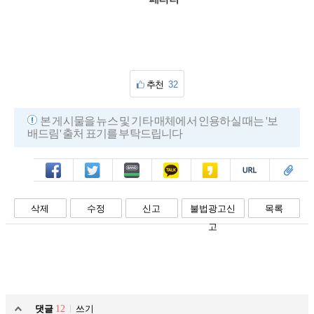
추천
32
본 게시물을 뉴스 및 기타 매체에서 인용하실 때는 '보
배드림' 출처 표기를 부탁드립니다
페북
트윗
밴드
카톡
카스
복사
스크랩
삭제
수정
신고
불법광고신
목록
고
댓글
12
쓰기