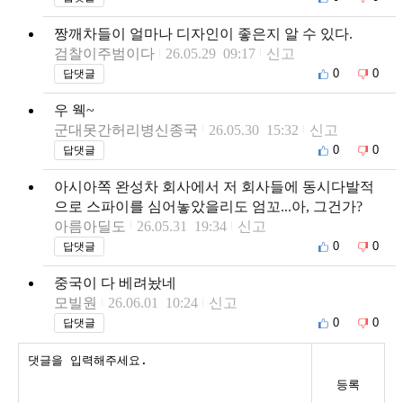
짱깨차들이 얼마나 디자인이 좋은지 알 수 있다.
검찰이주범이다
26.05.29 09:17
신고
0
0
답댓글
우 웩~
군대못간허리병신종국
26.05.30 15:32
신고
0
0
답댓글
아시아쪽 완성차 회사에서 저 회사들에 동시다발적
으로 스파이를 심어놓았을리도 엄꼬...아, 그건가?
아름아딜도
26.05.31 19:34
신고
0
0
답댓글
중국이 다 베려놨네
모빌원
26.06.01 10:24
신고
0
0
답댓글
등록