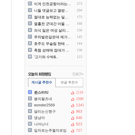
이게 인천공항이라는게 믿겨지..
273
니들 댓글보고 열받아서 집구..
204
절대로 능력없는 딜러를 쓰지..
175
열흘전 군대간 아들 소포(가..
168
의식 잃은 여성 살리려다 성..
156
주차빌런같은데 제가 잘못한건..
145
호주도 무슬림 한테 점령 당..
144
축협 성매매 접대가 더 충격..
136
'고기와 수박&..
122
게시글 추천수
댓글 추천수
윈스9192
2119
봄의왈츠네
1586
wonder2569
1341
달리는신짱구
963
댕냥아
848
나아닌너
823
일차로는추월차로임
727