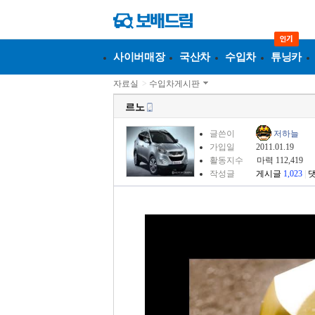
사이버매장
국산차
수입차
튜닝카
자료실
>
수입차게시판
르노
글쓴이
저하늘
가입일
2011.01.19
활동지수
마력 112,419
작성글
게시글
1,023
|