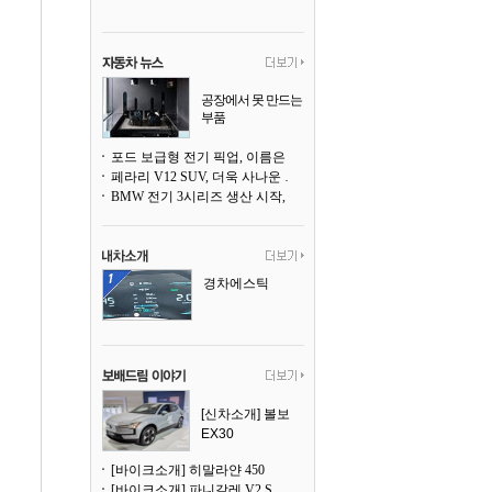
공장에서 못 만드는
부품
3D 프린팅으로 찍
어낸다
포드 보급형 전기 픽업, 이름은 `패덤`
페라리 V12 SUV, 더욱 사나운 얼굴로 돌아온다
BMW 전기 3시리즈 생산 시작, 뮌헨 공장은 전기차 전용으로 전환
경차에스틱
[신차소개] 볼보
EX30
[바이크소개] 히말라얀 450
[바이크소개] 파니갈레 V2 S