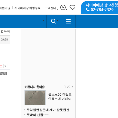
회원가입
사이버매장 차량등록
고객센터
목록
 09:58
고
볼보xc60 한달도
안됐는데 이래도
되나요?
주차빌런같은데 제가 잘못한건가요
뜻밖의 선물~~~