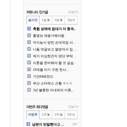
실시간
1일전
2일전
3일전
축협 성매매 접대가 더 충격..
홍명보 재평가해야함
자식농사 망친 순대국집 사장..
니들 댓글보고 열받아서 집구..
제가 이상한건지 판단 부탁드..
이혼을 준비해야 할 것 같습..
19개월 아기 구한 천사....
기안84레전드
부산 스타벅스 근황 ㅎㄷㄷ
3년 불륜한 아내와의 이혼,..
이번주
1주전
2주전
3주전
남편이 반말했다고 똑같이 반..
287