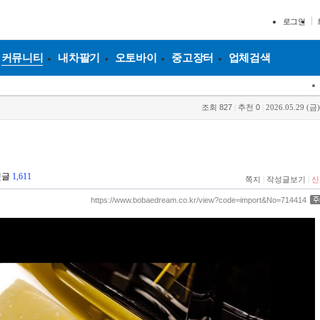
로그인
커뮤니티
내차팔기
오토바이
중고장터
업체검색
조회
827
|
추천
0
|
2026.05.29 (금)
댓글
1,611
|
|
쪽지
작성글보기
신
https://www.bobaedream.co.kr/view?code=import&No=714414