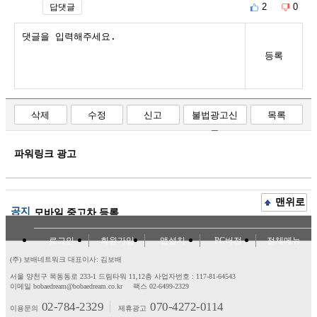
2
0
답댓글
등록
삭제
수정
신고
불법광고신
목록
고
파워링크 광고
맨위로
공지
모바일 중고차 등록
로그인
회원가입
앱설치
PC버전
전체메뉴
(주) 보배네트워크 대표이사: 김보배
서울 양천구 목동동로 233-1 드림타워 11,12층
사업자번호 : 117-81-64543
이메일 bobaedream@bobaedream.co.kr
팩스 02-6499-2329
02-784-2329
070-4272-0114
이용문의
제휴광고