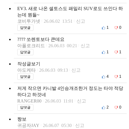
EV3. 새로 나온 셀토스도 패밀리 SUV로도 쓰인다 하
는데 뭔들~
코비투가넷
26.06.02 13:51
신고
1
0
답댓글
???? 쏘렌토보다 큰데요
아폴로크리드
26.06.03 00:21
신고
1
1
답댓글
작성글보기
아도케타
26.06.03 09:13
신고
4
1
답댓글
저게 작으면 카니발 4인승개조한거 정도는 타야 적당
하다고 하것네
RANGER00
26.06.03 11:01
신고
2
0
답댓글
짱보
귀공자JAY
26.06.07 05:30
신고