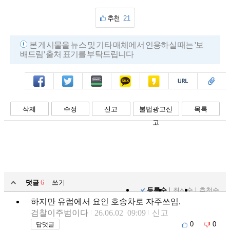
추천
21
본 게시물을 뉴스 및 기타 매체에서 인용하실 때는 '보
배드림' 출처 표기를 부탁드립니다
페북
트윗
밴드
카톡
카스
복사
스크랩
삭제
수정
신고
불법광고신
목록
고
댓글
6
쓰기
등록순
최신순
추천순
하지만 유럽에서 요인 호송차로 자주쓰임.
검찰이주범이다
26.06.02 09:09
신고
0
0
답댓글