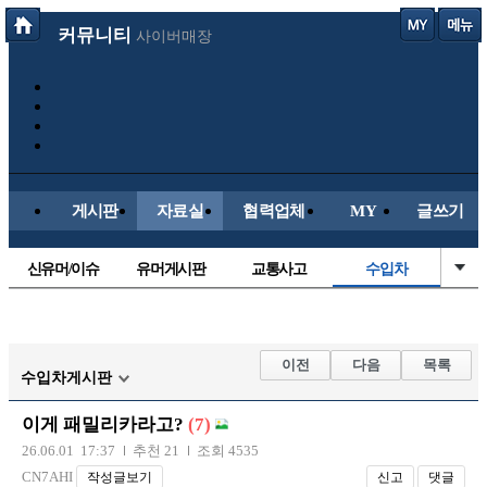
커뮤니티
사이버매장
게시판
자료실
협력업체
MY
글쓰기
신유머/이슈
유머게시판
교통사고
수입차
국산차
내차사진
직찍/특종
자동차사진
후방주의방
레이싱모델
자유사진
군사/무기
이전
다음
목록
수입차게시판
트럭/버스
항공/해운/철도
올드카/추억
오토바이
이게 패밀리카라고?
(7)
장착시공사진
26.06.01 17:37
추천 21
조회 4535
CN7AHI
작성글보기
신고
댓글