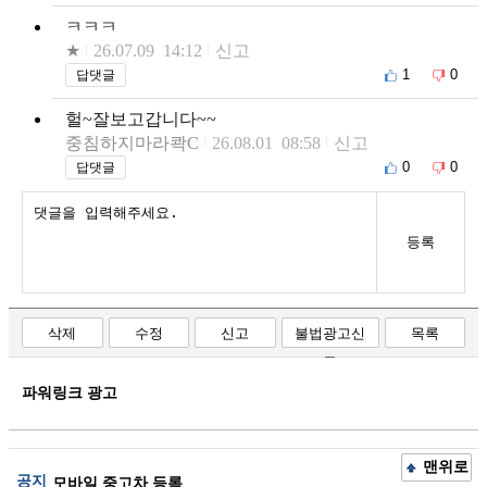
ㅋㅋㅋ
★
26.07.09 14:12
신고
1
0
답댓글
헐~잘보고갑니다~~
중침하지마라콱C
26.08.01 08:58
신고
0
0
답댓글
등록
삭제
수정
신고
불법광고신
목록
고
파워링크 광고
맨위로
공지
모바일 중고차 등록