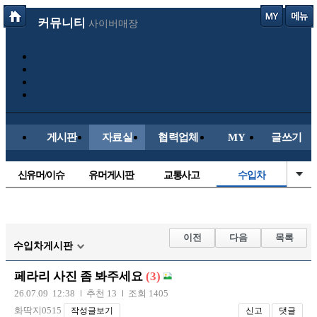
커뮤니티
사이버매장
게시판
자료실
협력업체
MY
글쓰기
신유머/이슈
유머게시판
교통사고
수입차
국산차
내차사진
직찍/특종
자동차사진
후방주의방
레이싱모델
자유사진
군사/무기
이전
다음
목록
수입차게시판
트럭/버스
항공/해운/철도
올드카/추억
오토바이
페라리 사진 좀 봐주세요
(3)
장착시공사진
26.07.09 12:38
추천 13
조회 1405
화딱지0515
작성글보기
신고
댓글