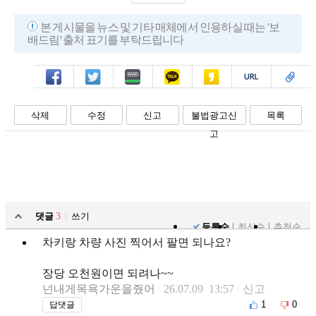
본 게시물을 뉴스 및 기타 매체에서 인용하실 때는 '보
배드림' 출처 표기를 부탁드립니다
페북
트윗
밴드
카톡
카스
복사
스크랩
삭제
수정
신고
불법광고신
목록
고
댓글
3
쓰기
등록순
최신순
추천순
차키랑 차량 사진 찍어서 팔면 되나요?
장당 오천원이면 되려나~~
넌내게목욕가운을줬어
26.07.09 13:57
신고
1
0
답댓글