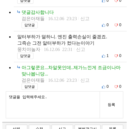
0
0
답댓글
댓글감사합니다
검은아재들
16.12.06 23:23
신고
0
0
답댓글
알터부하가 덜하니. 엔진 출력손실이 줄겠죠.
그즉슨 그전 알터부하가 컸다는이야기
뭉치야놀자
16.12.06 22:31
신고
1
0
답댓글
아그렇쿤요...차알못인데..제가느낀게 조금이나마
맞나봅니당...
검은아재들
16.12.06 23:23
신고
0
0
답댓글
등록
삭제
수정
신고
불법광고신
목록