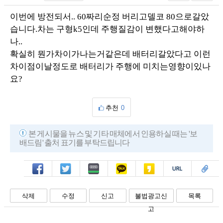
이번에 방전되서.. 60짜리순정 버리고델코 80으로갈았
습니다.차는 구형k5인데 주행질감이 변했다고해야하
나..
확실히 뭔가차이가나는거같은데 배터리갈았다고 이런
차이점이날정도로 배터리가 주행에 미치는영향이있나
요?
추천
0
본 게시물을 뉴스 및 기타 매체에서 인용하실 때는 '보
배드림' 출처 표기를 부탁드립니다
페북
트윗
밴드
카톡
카스
복사
스크랩
삭제
수정
신고
불법광고신
목록
고