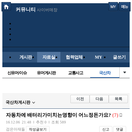
커뮤니티
사이버매장
게시판
자료실
협력업체
MY
글쓰기
신유머/이슈
유머게시판
교통사고
국산차
수입차
내차사진
직찍/특종
자동차사진
후방주의방
레이싱모델
자유사진
군사/무기
이전
다음
목록
국산차게시판
트럭/버스
항공/해운/철도
올드카/추억
오토바이
자동차에 배터리가미치는영향이 어느정돈가요?
(7)
장착시공사진
16.12.06 21:48
추천 0
조회 589
검은아재들
작성글보기
신고
댓글