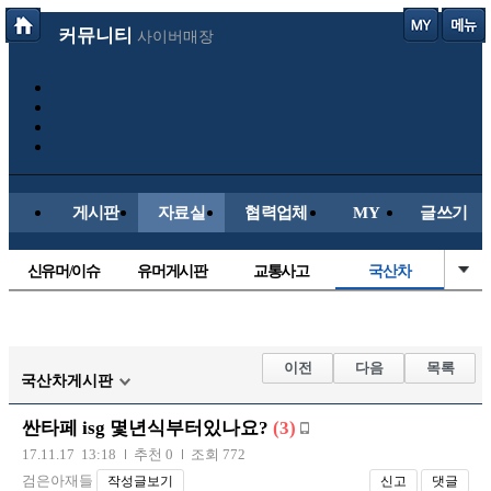
커뮤니티
사이버매장
게시판
자료실
협력업체
MY
글쓰기
신유머/이슈
유머게시판
교통사고
국산차
수입차
내차사진
직찍/특종
자동차사진
후방주의방
레이싱모델
자유사진
군사/무기
이전
다음
목록
국산차게시판
트럭/버스
항공/해운/철도
올드카/추억
오토바이
싼타페 isg 몇년식부터있나요?
(3)
장착시공사진
17.11.17 13:18
추천 0
조회 772
검은아재들
작성글보기
신고
댓글