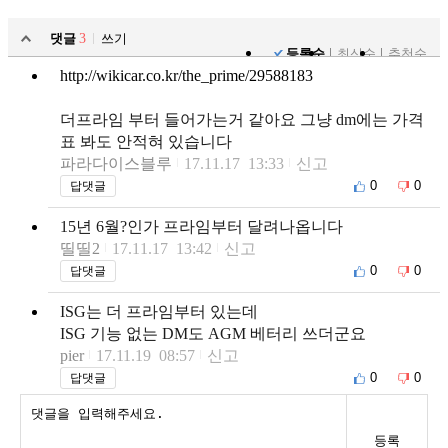
댓글
3
쓰기
등록순
최신순
추천순
http://wikicar.co.kr/the_prime/29588183
더프라임 부터 들어가는거 같아요 그냥 dm에는 가격
표 봐도 안적혀 있습니다
파라다이스블루
17.11.17 13:33
신고
0
0
답댓글
15년 6월?인가 프라임부터 달려나옵니다
띨띨2
17.11.17 13:42
신고
0
0
답댓글
ISG는 더 프라임부터 있는데
ISG 기능 없는 DM도 AGM 베터리 쓰더군요
pier
17.11.19 08:57
신고
0
0
답댓글
등록