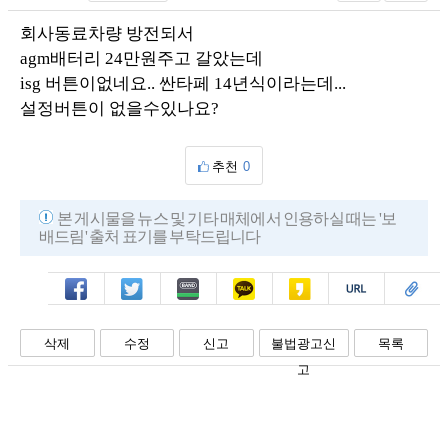
회사동료차량 방전되서
agm배터리 24만원주고 갈았는데
isg 버튼이없네요.. 싼타페 14년식이라는데...
설정버튼이 없을수있나요?
추천
0
본 게시물을 뉴스 및 기타 매체에서 인용하실 때는 '보
배드림' 출처 표기를 부탁드립니다
페북
트윗
밴드
카톡
카스
복사
스크랩
삭제
수정
신고
불법광고신
목록
고