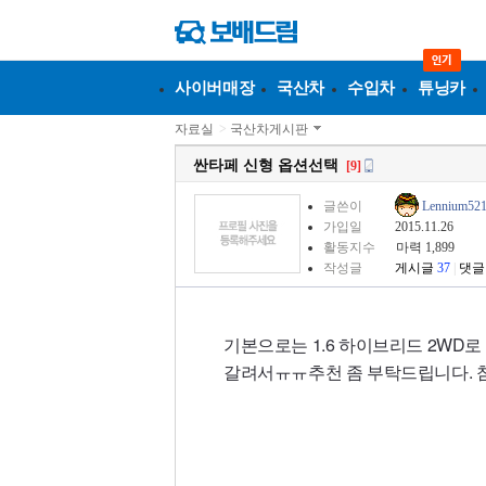
사이버매장
국산차
수입차
튜닝카
자료실
>
국산차게시판
싼타페 신형 옵션선택
[9]
글쓴이
Lennium52
가입일
2015.11.26
활동지수
마력 1,899
작성글
게시글
37
|
댓글
기본으로는 1.6 하이브리드 2W
갈려서ㅠㅠ추천 좀 부탁드립니다. 