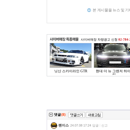
본 게시물을 뉴스 및 
사이버매장 차량광고 신청
02-784-
닛산 스카이라인 GTR
현대 더 뉴 그랜저 하
리..
댓글
(8)
|
펜이스
24.07.08 17:24
답글
신고