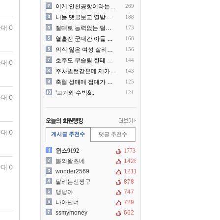
이게 인천공항이라는게 믿겨지..
269
니들 댓글보고 열받아서 집구..
188
대 0
절대로 능력없는 딜러를 쓰지..
173
열흘전 군대간 아들 소포(가..
168
의식 잃은 여성 살리려다 성..
156
호주도 무슬림 한테 점령 당..
144
대 0
주차빌런같은데 제가 잘못한건..
143
축협 성매매 접대가 더 충격..
125
'고기와 수박&..
121
대 0
대 0
게시글 추천수
댓글 추천수
윈스9192
1773
봄의왈츠네
1426
대 0
wonder2569
1211
달리는신짱구
878
댕냥아
747
나아닌너
729
ssmymoney
662