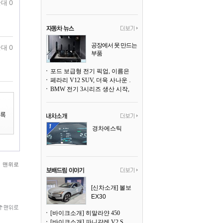
대 0
공장에서 못 만드는
대 0
부품
3D 프린팅으로 찍
어낸다
포드 보급형 전기 픽업, 이름은 `패덤`
페라리 V12 SUV, 더욱 사나운 얼굴로 돌아온다
BMW 전기 3시리즈 생산 시작, 뮌헨 공장은 전기차 전용으로 전환
경차에스틱
맨위로
[신차소개] 볼보
EX30
[바이크소개] 히말라얀 450
[바이크소개] 파니갈레 V2 S