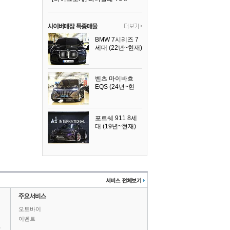
BMW 7시리즈 7
세대 (22년~현재)
2025년식
벤츠 마이바흐
EQS (24년~현
재)
2024년식
포르쉐 911 8세
대 (19년~현재)
2026년식
오토바이
이벤트
상