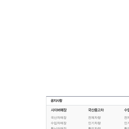
국산차매장
전체차량
전
수입차매장
인기차량
인
튜닝카매장
확인차량
확