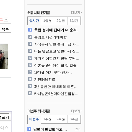
고
실시간
1일전
2일전
3일전
축협 성매매 접대가 더 충격..
홍명보 재평가해야함
자식농사 망친 순대국집 사장..
니들 댓글보고 열받아서 집구..
제가 이상한건지 판단 부탁드..
이혼을 준비해야 할 것 같습..
19개월 아기 구한 천사....
기안84레전드
3년 불륜한 아내와의 이혼,..
카니발은6천마다엔진점검을해야..
이번주
1주전
2주전
3주전
대 0
남편이 반말했다고 똑같이 반..
283