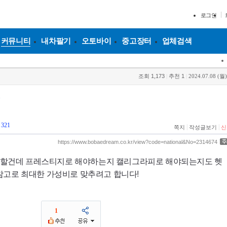
로그인
커뮤니티
내차팔기
오토바이
중고장터
업체검색
조회
1,173
|
추천
1
|
2024.07.08 (월)
1
321
|
|
쪽지
작성글보기
신
https://www.bobaedream.co.kr/view?code=national&No=2314674
D로 할건데 프레스티지로 해야하는지 캘리그라피로 해야되는지도 헷
참고로 최대한 가성비로 맞추려고 합니다!
1