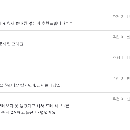
추천 0
반
에 맞춰서 최대한 넣는거 추천드립니다ㄷㄷ
추천 0
반
 문제면 프레고
추천 1
반
추천 0
반
요.5년이상 탈거면 윗급사는게낫죠.
추천 0
반
레보다 못 생겼다고 해서 프레,하브,2륜
머지 2개빼고 옵션 다 넣었어요
요