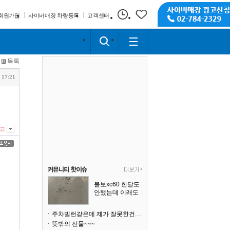
회원가입
사이버매장 차량등록
고객센터
목록
 17:21
고
볼보xc60 한달도
안됐는데 이래도
되나요?
주차빌런같은데 제가 잘못한건가요
뜻밖의 선물~~~