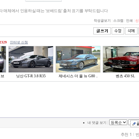
기타 매체에서 인용하실 때는 '보배드림' 출처 표기를 부탁드립니다
작성글보기
|
스크랩
|
인쇄
|
신
2329
인터넷 신청
이브
닛산 GT-R 3.8 R35
제네시스 더 올 뉴 G80 ..
벤츠 450 SL
|
내 댓글 보기
추천 1
반