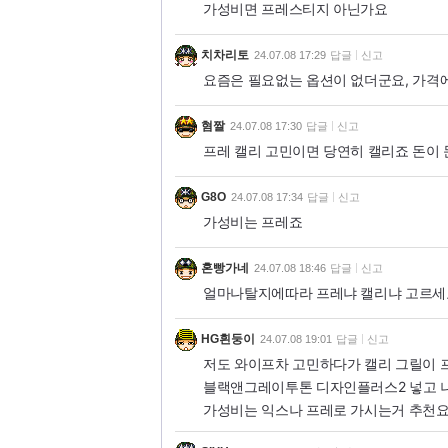
가성비면 프레스티지 아닌가요
치차리토
24.07.08 17:29
답글
신고
요즘은 필요없는 옵션이 없더군요, 가격
혐짤
24.07.08 17:30
답글
신고
프레 캘리 고민이면 당연히 캘리죠 돈이
G8O
24.07.08 17:34
답글
신고
가성비는 프레죠
혼빵가네
24.07.08 18:46
답글
신고
얼마나탈지에따라 프레냐 캘리냐 고르세
HG흰둥이
24.07.08 19:01
답글
신고
저도 와이프차 고민하다가 캘리 그릴이 프
블랙앤그레이투톤 디자인플러스2 넣고 나
가성비는 익스나 프레로 가시는거 추천