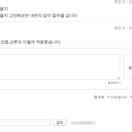
추천 0
반
높을지
높을지 고민해보면 내면의 답이 알려줄 겁니다
추천 0
반
인캠,선루프 이렇게 적용했습니다.
0
/
2000
자
목록
이전페이지
내가쓴글/댓글보기