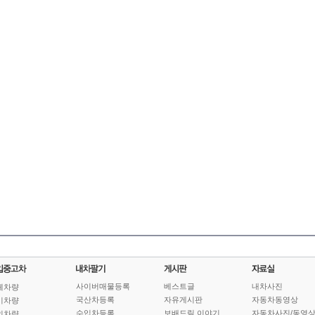
사이버매물등록
베스트글
내차사진
체차량
국산차등록
자유게시판
자동차동영상
기차량
수입차등록
보배드림 이야기
자동차사진/동영
인차량