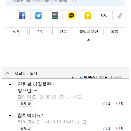
배드림' 출처 표기를 부탁드립니다
페북
트윗
밴드
카톡
카스
복사
스크랩
삭제
수정
신고
불법광고신
목록
고
댓글
5
쓰기
등록순
최신순
추천순
연탄불 꺼졓을땐~
벙개탄~~
얼레리요
24.09.16 15:41
신고
1
0
답댓글
참치먹어요?
키아크나인
24.09.16 15:45
신고
1
0
답댓글