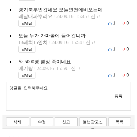
경기북부인갑네요 오늘연천에비오든데
레날대파뿌리요
24.09.16 15:45
신고
1
0
답댓글
오늘 누가 가마솥에 들어갑니까
13레희15인치
24.09.16 15:54
신고
1
0
답댓글
와 5000평 별장 죽이네요
메기탕
24.09.16 15:59
신고
1
0
답댓글
등록
삭제
수정
신고
불법광고신
목록
고