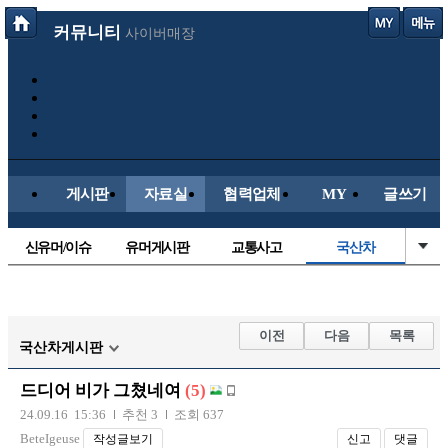
커뮤니티
사이버매장
게시판
자료실
협력업체
MY
글쓰기
신유머/이슈
유머게시판
교통사고
국산차
수입차
내차사진
직찍/특종
자동차사진
후방주의방
레이싱모델
자유사진
군사/무기
이전
다음
목록
국산차게시판
트럭/버스
항공/해운/철도
올드카/추억
오토바이
드디어 비가 그쳤네여
(5)
장착시공사진
24.09.16 15:36
추천 3
조회 637
BeteIgeuse
작성글보기
신고
댓글