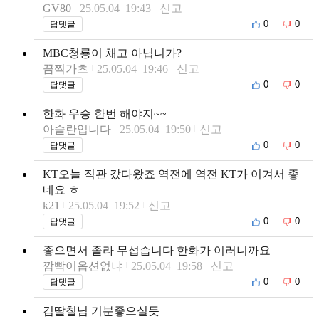
GV80
25.05.04 19:43
신고
0
0
답댓글
MBC청룡이 채고 아닙니가?
끔찍가츠
25.05.04 19:46
신고
0
0
답댓글
한화 우승 한번 해야지~~
아슬란입니다
25.05.04 19:50
신고
0
0
답댓글
KT오늘 직관 갔다왔죠 역전에 역전 KT가 이겨서 좋
네요 ㅎ
k21
25.05.04 19:52
신고
0
0
답댓글
좋으면서 졸라 무섭습니다 한화가 이러니까요
깜빡이옵션없냐
25.05.04 19:58
신고
0
0
답댓글
김딸칠님 기분좋으실듯