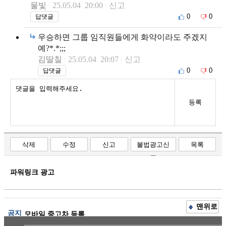
물빛
25.05.04 20:00
신고
0
0
답댓글
우승하면 그룹 임직원들에게 화약이라도 주겠지
예?*.*;;;
김딸칠
25.05.04 20:07
신고
0
0
답댓글
등록
삭제
수정
신고
불법광고신
목록
고
파워링크 광고
맨위로
공지
모바일 중고차 등록