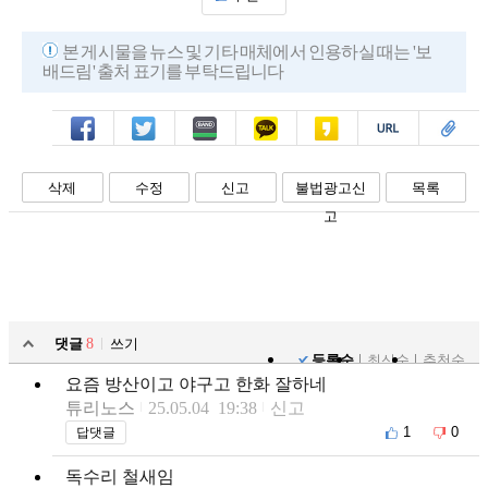
본 게시물을 뉴스 및 기타 매체에서 인용하실 때는 '보
배드림' 출처 표기를 부탁드립니다
페북
트윗
밴드
카톡
카스
복사
스크랩
삭제
수정
신고
불법광고신
목록
고
댓글
8
쓰기
등록순
최신순
추천순
요즘 방산이고 야구고 한화 잘하네
튜리노스
25.05.04 19:38
신고
1
0
답댓글
독수리 철새임