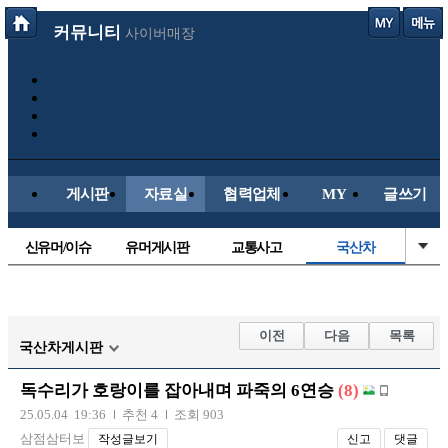
커뮤니티
사이버매장
게시판
자료실
협력업체
MY
글쓰기
신유머/이슈
유머게시판
교통사고
국산차
수입차
내차사진
직찍/특종
자동차사진
후방주의방
레이싱모델
자유사진
군사/무기
이전
다음
목록
국산차게시판
트럭/버스
항공/해운/철도
올드카/추억
오토바이
독수리가 호랑이를 잡아내며 파죽의 6연승
(8)
장착시공사진
25.05.04 19:36
추천 4
조회 903
삼점삼터보
작성글보기
신고
댓글